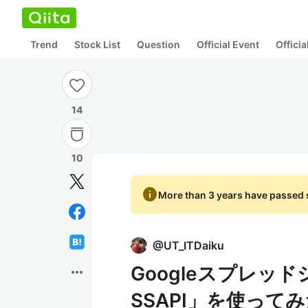
Trend
Stock List
Question
Official Event
Offici
14
10
info
More than 3 years have passed s
@
UT_ITDaiku
Googleスプレッ
more_horiz
SSAPI」を使って