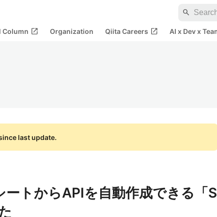
search
open_in_new
open_in_new
al Column
Organization
Qiita Careers
AI x Dev x Tea
ince last update.
ドシートからAPIを自動作成できる「S
みた