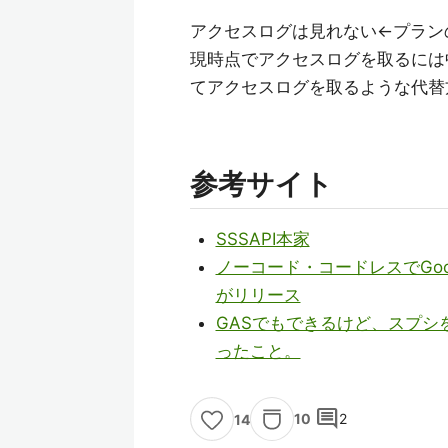
アクセスログは見れない←プラン
現時点でアクセスログを取るには
てアクセスログを取るような代替
参考サイト
SSSAPI本家
ノーコード・コードレスでGoog
がリリース
GASでもできるけど、スプシ
ったこと。
comment
10
2
14