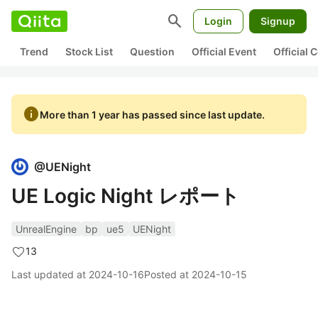
search
Login
Signup
Trend
Stock List
Question
Official Event
Official
info
More than 1 year has passed since last update.
@
UENight
UE Logic Night レポート
UnrealEngine
bp
ue5
UENight
13
Last updated at
2024-10-16
Posted at
2024-10-15