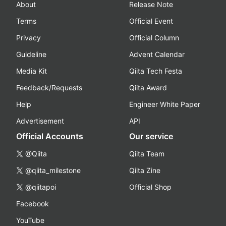
About
Release Note
Terms
Official Event
Privacy
Official Column
Guideline
Advent Calendar
Media Kit
Qiita Tech Festa
Feedback/Requests
Qiita Award
Help
Engineer White Paper
Advertisement
API
Official Accounts
Our service
@Qiita
Qiita Team
@qiita_milestone
Qiita Zine
@qiitapoi
Official Shop
Facebook
YouTube