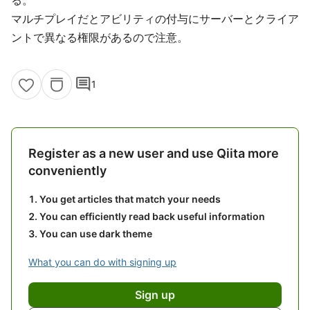
マルチプレイだとアビリティの付与にサーバーとクライア
ントで異なる権限があるので注意。
comment
1
Register as a new user and use Qiita more
conveniently
You get articles that match your needs
You can efficiently read back useful information
You can use dark theme
What you can do with signing up
Sign up