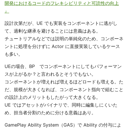
開発におけるコードのフレキシビリティと可読性の向上
』
設計次第だが、UE でも実装をコンポーネントに逃がし
て、過剰な継承を避けることには意義はある。
チュートリアルなどでは説明の単純化のため、コンポーネ
ントに処理を分けずに Actor に直接実装しているケース
も多い。
UEの場合、BP でコンポーネントにしてもパフォーマン
スが上がるか？と言われるとそうでもない。
コンポーネントが増えれば増えるほどロードも増える。た
だ、規模が大きくなれば、コンポーネント指向で組むこと
の設計上のメリットもしたがって大きくなる。
UE ではアセットがバイナリで、同時に編集しにくいた
め、担当者分割のために分ける意義はあり。
GamePlay Ability System（GAS）で Ability の付与によ