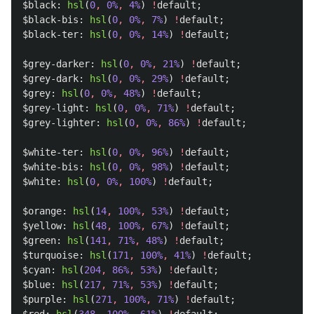
$black
:
hsl
(
0
,
0%
,
4%
)
!
default
;
$black-bis
:
hsl
(
0
,
0%
,
7%
)
!
default
;
$black-ter
:
hsl
(
0
,
0%
,
14%
)
!
default
;
$grey-darker
:
hsl
(
0
,
0%
,
21%
)
!
default
;
$grey-dark
:
hsl
(
0
,
0%
,
29%
)
!
default
;
$grey
:
hsl
(
0
,
0%
,
48%
)
!
default
;
$grey-light
:
hsl
(
0
,
0%
,
71%
)
!
default
;
$grey-lighter
:
hsl
(
0
,
0%
,
86%
)
!
default
;
$white-ter
:
hsl
(
0
,
0%
,
96%
)
!
default
;
$white-bis
:
hsl
(
0
,
0%
,
98%
)
!
default
;
$white
:
hsl
(
0
,
0%
,
100%
)
!
default
;
$orange
:
hsl
(
14
,
100%
,
53%
)
!
default
;
$yellow
:
hsl
(
48
,
100%
,
67%
)
!
default
;
$green
:
hsl
(
141
,
71%
,
48%
)
!
default
;
$turquoise
:
hsl
(
171
,
100%
,
41%
)
!
default
;
$cyan
:
hsl
(
204
,
86%
,
53%
)
!
default
;
$blue
:
hsl
(
217
,
71%
,
53%
)
!
default
;
$purple
:
hsl
(
271
,
100%
,
71%
)
!
default
;