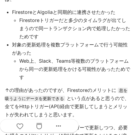
FirestoreとAlgoliaと同期的に連携させたかった
Firestoreトリガーだと多少のタイムラグが出てし
まうので同一トランザクション内で処理したかった
ためです
対象の更新処理を複数プラットフォームで行う可能性
があった
Web上、Slack、Teams等複数のプラットフォーム
から同一の更新処理をかける可能性があったためで
す
↑の理由があったのですが、Firestoreのメリットに
息を
という点があると思うので、
吸うようにデータを更新できる
全てをHttpトリガー(API)経由で更新してしまうとメリッ
トが失われてしまうと思います。
more_horiz
基本的にはSDK + Firestoreトリガーで更新しつつ、必要