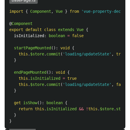
import
{
Component
,
Vue
}
from
'
vue-property-decorat
@
Component
export
default
class
extends
Vue
{
isInitialized
:
boolean
=
false
startPageMounted
():
void
{
this
.
$store
.
commit
(
'
loading/updateState
'
,
true
)
}
endPageMounted
():
void
{
this
.
isInitialized
=
true
this
.
$store
.
commit
(
'
loading/updateState
'
,
false
)
}
get
isShow
():
boolean
{
return
this
.
isInitialized
&&
!
this
.
$store
.
state
.
}
}