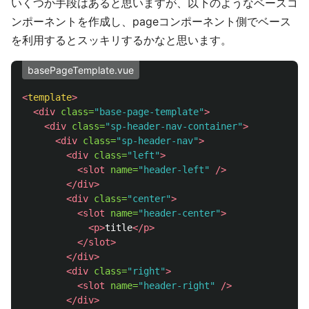
いくつか手段はあると思いますが、以下のようなベースコ
ンポーネントを作成し、pageコンポーネント側でベース
を利用するとスッキリするかなと思います。
basePageTemplate.vue
<
template
>
<div
class=
"base-page-template"
>
<div
class=
"sp-header-nav-container"
>
<div
class=
"sp-header-nav"
>
<div
class=
"left"
>
<slot
name=
"header-left"
/>
</div>
<div
class=
"center"
>
<slot
name=
"header-center"
>
<p>
title
</p>
</slot>
</div>
<div
class=
"right"
>
<slot
name=
"header-right"
/>
</div>