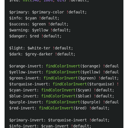
$red
:
hsl
(
348
,
100%
,
61%
)
!
default
;
$primary
:
$primary-color
!
default
;
$info
:
$cyan
!
default
;
$success
:
$green
!
default
;
$warning
:
$yellow
!
default
;
$danger
:
$red
!
default
;
$light
:
$white-ter
!
default
;
$dark
:
$grey-darker
!
default
;
$orange-invert
:
findColorInvert
(
$orange
)
!
default
;
$yellow-invert
:
findColorInvert
(
$yellow
)
!
default
;
$green-invert
:
findColorInvert
(
$green
)
!
default
;
$turquoise-invert
:
findColorInvert
(
$turquoise
)
!
defa
$cyan-invert
:
findColorInvert
(
$cyan
)
!
default
;
$blue-invert
:
findColorInvert
(
$blue
)
!
default
;
$purple-invert
:
findColorInvert
(
$purple
)
!
default
;
$red-invert
:
findColorInvert
(
$red
)
!
default
;
$primary-invert
:
$turquoise-invert
!
default
;
$info-invert
:
$cyan-invert
!
default
;