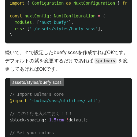
import
{
Configuration
as 
NuxtConfiguration
}
from
'
const
nuxtConfig
:
NuxtConfiguration
=
{
modules
:
[
'
nuxt-buefy
'
],
css
:
[
'
~/assets/styles/buefy.scss
'
],
}
続いて、↑で設定したbuefy.scssを作成すればOKです。
デフォルトの紫を変更するだけであれば
を変
$primary
更してあげればOKです。
assets/styles/buefy.scss
// Import Bulma's core
@import
'~bulma/sass/utilities/_all'
;
// この１行を入れておく！！！
$block-spacing
:
1
.5rem
!
default
;
// Set your colors