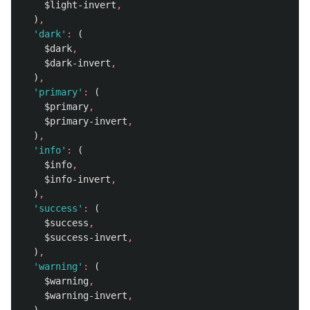
$light-invert
,
)
,
'dark'
:
(
$dark
,
$dark-invert
,
)
,
'primary'
:
(
$primary
,
$primary-invert
,
)
,
'info'
:
(
$info
,
$info-invert
,
)
,
'success'
:
(
$success
,
$success-invert
,
)
,
'warning'
:
(
$warning
,
$warning-invert
,