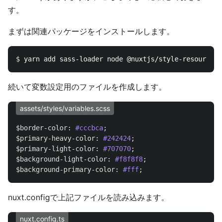
す。
まずは関連パッケージをインストールします。
$ 
続いて変数設定用のファイルを作成します。
assets/styles/variables.scss
$border-color
:
#cccbca
;
$primary-heavy-color
:
#242424
;
$primary-light-color
:
#707070
;
$background-light-color
:
#f8f8f8
;
$background-primary-color
:
#fff
;
nuxt.configで上記ファイルを読み込みます。
nuxt.config.ts