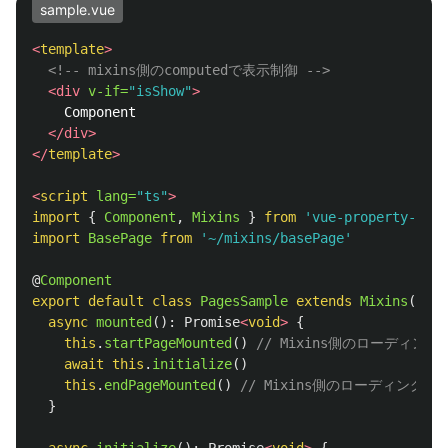
sample.vue
<
template
>
<!-- mixins側のcomputedで表示制御 -->
<div
v-if=
"isShow"
>
    Component

</div>
</
template
>
<
script
lang=
"ts"
>
import
{
Component
,
Mixins
}
from
'
vue-property-deco
import
BasePage
from
'
~/mixins/basePage
'
@
Component
export
default
class
PagesSample
extends
Mixins
(
Base
async
mounted
():
Promise
<
void
>
{
this
.
startPageMounted
()
// Mixins側のローディン
await
this
.
initialize
()
this
.
endPageMounted
()
// Mixins側のローディング終
}