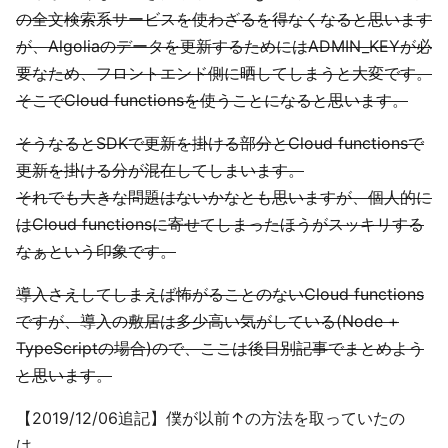
の全文検索系サービスを使わざるを得なくなると思います
が、Algoliaのデータを更新するためにはADMIN_KEYが必
要なため、フロントエンド側に晒してしまうと大変です。
そこでCloud functionsを使うことになると思います。
そうなるとSDKで更新を掛ける部分とCloud functionsで
更新を掛ける分が混在してしまいます。
それでも大きな問題はないかなとも思いますが、個人的に
はCloud functionsに寄せてしまったほうがスッキリする
なぁという印象です。
導入さえしてしまえば怖がることのないCloud functions
ですが、導入の敷居は多少高い気がしている(Node +
TypeScriptの場合)ので、ここは後日別記事でまとめよう
と思います。
【2019/12/06追記】僕が以前↑の方法を取っていたの
は、