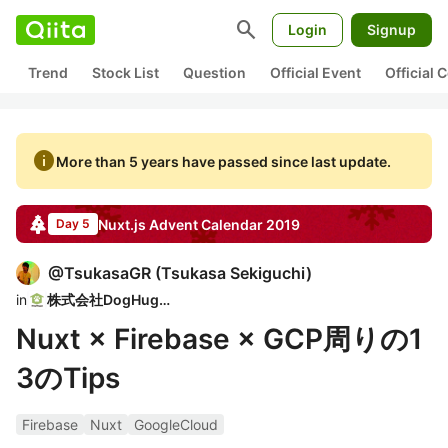
search
Login
Signup
Trend
Stock List
Question
Official Event
Official
info
More than 5 years have passed since last update.
Nuxt.js
Advent Calendar
2019
Day 5
@
TsukasaGR
(
Tsukasa Sekiguchi
)
in
株式会社DogHuggy
Nuxt × Firebase × GCP周りの1
3のTips
Firebase
Nuxt
GoogleCloud