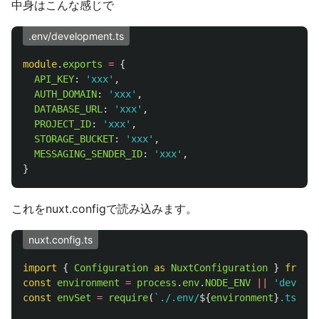
中身はこんな感じで
.env/development.ts
module
.
exports
=
{
API_KEY
:
'
xxx
'
,
AUTH_DOMAIN
:
'
xxx
'
,
DATABASE_URL
:
'
xxx
'
,
PROJECT_ID
:
'
xxx
'
,
STORAGE_BUCKET
:
'
xxx
'
,
MESSAGING_SENDER_ID
:
'
xxx
'
,
}
これをnuxt.configで読み込みます。
nuxt.config.ts
import
{
Configuration
as 
NuxtConfiguration
}
from
'
const
environment
=
process
.
env
.
NODE_ENV
||
'
develop
const
envSet
=
require
(
`./.env/
${
environment
}
.ts`
)