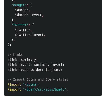
)
,
'danger'
:
(
$danger
,
$danger-invert
,
)
,
'twitter'
:
(
$twitter
,
$twitter-invert
,
)
,
);
// Links
$link
:
$primary
;
$link-invert
:
$primary-invert
;
$link-focus-border
:
$primary
;
// Import Bulma and Buefy styles
@import
'~bulma'
;
@import
'~buefy/src/scss/buefy'
;