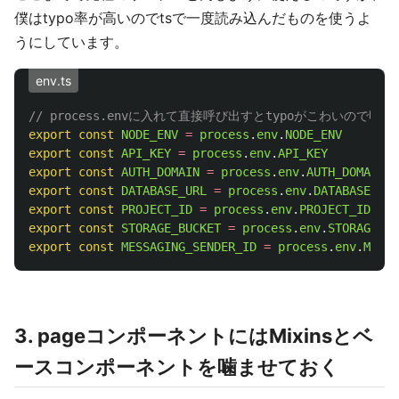
僕はtypo率が高いのでtsで一度読み込んだものを使うよ
うにしています。
env.ts
// process.envに入れて直接呼び出すとtypoがこわいので
export
const
NODE_ENV
=
process
.
env
.
NODE_ENV
export
const
API_KEY
=
process
.
env
.
API_KEY
export
const
AUTH_DOMAIN
=
process
.
env
.
AUTH_DOMAIN
export
const
DATABASE_URL
=
process
.
env
.
DATABASE_URL
export
const
PROJECT_ID
=
process
.
env
.
PROJECT_ID
export
const
STORAGE_BUCKET
=
process
.
env
.
STORAGE_BU
export
const
MESSAGING_SENDER_ID
=
process
.
env
.
MESSA
3. pageコンポーネントにはMixinsとベ
ースコンポーネントを噛ませておく