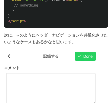
async
initialize
():
Promise
<
void
>
{
// something
}
}
</
script
>
次に、↓のようにヘッダーナビゲーションを共通化させた
いようなケースもあるかなと思います。