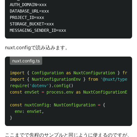
AUTH_DOMAIN=xxx

DATABASE_URL=xxx

PROJECT_ID=xxx

STORAGE_BUCKET=xxx

nuxt.configで読み込みます。
nuxt.config.ts
import
{
Configuration
as 
NuxtConfiguration
}
from
'
import
{
NuxtConfigurationEnv
}
from
'
@nuxt/types/co
require
(
'
dotenv
'
).
config
()
const
envSet
=
process
.
env
as 
NuxtConfigurationEnv
const
nuxtConfig
:
NuxtConfiguration
=
{
env
:
envSet
,
}
ここまでで先程のサンプルと同じように使えるのですが、