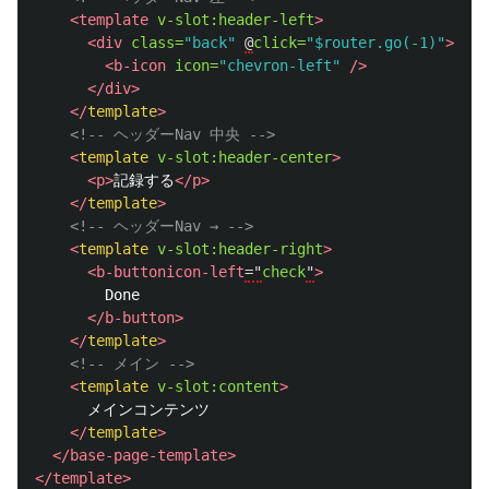
<template
v-slot:header-left
>
<div
class=
"back"
@
click=
"$router.go(-1)"
>
<b-icon
icon=
"chevron-left"
/>
</div>
</
template
>
<!-- ヘッダーNav 中央 -->
<
template
v-slot:header-center
>
<p>
記録する
</p>
</
template
>
<!-- ヘッダーNav → -->
<
template
v-slot:header-right
>
<b-buttonicon-left
="
check
"
>
        Done

</b-button>
</
template
>
<!-- メイン -->
<
template
v-slot:content
>
      メインコンテンツ

</
template
>
</base-page-template>
</template>