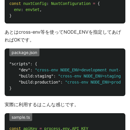
const
nuxtConfig
:
NuxtConfiguration
=
{
env
:
envSet
,
}
あとはcross-env等を使ってNODE_ENVを指定してあげ
ればOKです。
package.json
"scripts"
:
{
"dev"
:
"cross-env NODE_ENV=development nuxt-ts"
,
"build:staging"
:
"cross-env NODE_ENV=staging nux
"build:production"
:
"cross-env NODE_ENV=producti
}
実際に利用するはこんな感じです。
sample.ts
const
apiKey
=
process
.
env
.
API_KEY