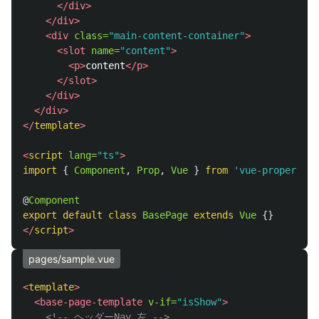
</div>
</div>
<div
class=
"main-content-container"
>
<slot
name=
"content"
>
<p>
content
</p>
</slot>
</div>
</div>
</
template
>
<
script
lang=
"ts"
>
import
{
Component
,
Prop
,
Vue
}
from
'
vue-property-d
@
Component
export
default
class
BasePage
extends
Vue
{}
</
script
>
pages/sample.vue
<
template
>
<base-page-template
v-if=
"isShow"
>
<!-- ヘッダーNav 左 -->