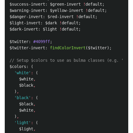
$success-invert
:
$green-invert
!
default
;
$warning-invert
:
$yellow-invert
!
default
;
$danger-invert
:
$red-invert
!
default
;
$light-invert
:
$dark
!
default
;
$dark-invert
:
$light
!
default
;
$twitter
:
#4099ff
;
$twitter-invert
:
findColorInvert
(
$twitter
);
// Setup $colors to use as bulma classes (e.g. 'is-t
$colors
:
(
'white'
:
(
$white
,
$black
,
)
,
'black'
:
(
$black
,
$white
,
)
,
'light'
:
(
$light
,