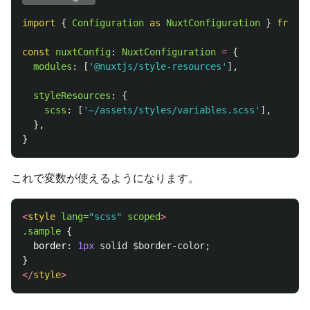
import
{
Configuration
as 
NuxtConfiguration
}
from
'
const
nuxtConfig
:
NuxtConfiguration
=
{
modules
:
[
'
@nuxtjs/style-resources
'
],
styleResources
:
{
scss
:
[
'
~/assets/styles/variables.scss
'
],
},
}
これで変数が使えるようになります。
<
style
lang=
"scss"
scoped
>
.sample
{
border
:
1px
solid
$border-color
;
}
</
style
>