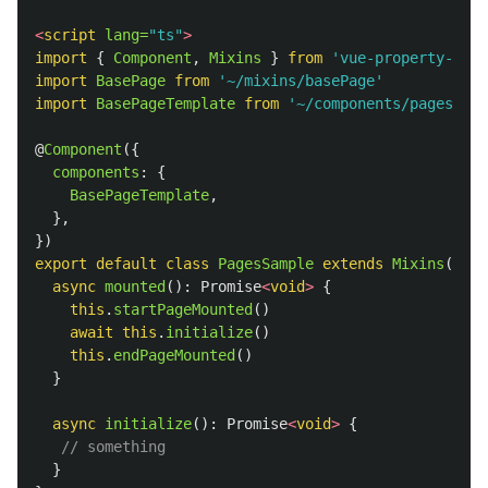
<
script
lang=
"ts"
>
import
{
Component
,
Mixins
}
from
'
vue-property-deco
import
BasePage
from
'
~/mixins/basePage
'
import
BasePageTemplate
from
'
~/components/pages/bas
@
Component
({
components
:
{
BasePageTemplate
,
},
})
export
default
class
PagesSample
extends
Mixins
(
Base
async
mounted
():
Promise
<
void
>
{
this
.
startPageMounted
()
await
this
.
initialize
()
this
.
endPageMounted
()
}
async
initialize
():
Promise
<
void
>
{
// something
}