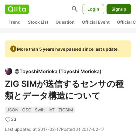
search
Login
Signup
Trend
Stock List
Question
Official Event
Official
info
More than 5 years have passed since last update.
@
ToyoshiMorioka
(
Toyoshi Morioka
)
ZIG SIMが送信するセンサの種
類とデータ構造について
JSON
OSC
Swift
IoT
ZIGSIM
33
Last updated at
2017-02-17
Posted at
2017-02-17