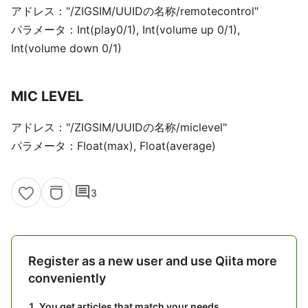
アドレス："/ZIGSIM/UUIDの名称/remotecontrol"
パラメータ：Int(play0/1), Int(volume up 0/1),
Int(volume down 0/1)
MIC LEVEL
アドレス："/ZIGSIM/UUIDの名称/miclevel"
パラメータ：Float(max), Float(average)
comment
3
Register as a new user and use Qiita more
conveniently
You get articles that match your needs