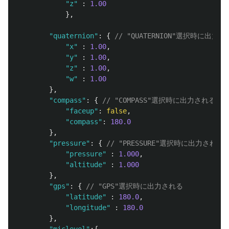
"
z
"
:
1.00
},
"
quaternion
"
:
{
// "QUATERNION"選択時に出力
"
x
"
:
1.00
,
"
y
"
:
1.00
,
"
z
"
:
1.00
,
"
w
"
:
1.00
},
"
compass
"
:
{
// "COMPASS"選択時に出力される
"
faceup
"
:
false
,
"
compass
"
:
180.0
},
"
pressure
"
:
{
// "PRESSURE"選択時に出力される
"
pressure
"
:
1.000
,
"
altitude
"
:
1.000
},
"
gps
"
:
{
// "GPS"選択時に出力される
"
latitude
"
:
180.0
,
"
longitude
"
:
180.0
},