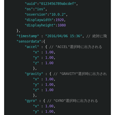
"
uuid
"
:
"
0123456789abcdef
"
,
"
os
"
:
"
ios
"
,
"
osversion
"
:
"
10.0.2
"
,
"
displaywidth
"
:
1920
,
"
displayheight
"
:
1080
},
"
timestamp
"
:
"
2016/04/06 15:36
"
,
// 絶対に飛ぶ
"
sensordata
"
:{
"
accel
"
:
{
// "ACCEL"選択時に出力される
"
x
"
:
1.00
,
"
y
"
:
1.00
,
"
z
"
:
1.00
},
"
gravity
"
:
{
// "GRAVITY"選択時に出力される
"
x
"
:
1.00
,
"
y
"
:
1.00
,
"
z
"
:
1.00
},
"
gyro
"
:
{
// "GYRO"選択時に出力される
"
x
"
:
1.00
,
"
y
"
:
1.00
,