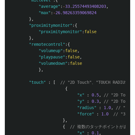
"
miclevel
"
:{
"
average
"
:
-
33.25574493408203
,
"
max
"
:
-
26.98263359069824
},
"
proximitymonitor
"
:{
"
proximitymonitor
"
:
false
},
"
remotecontrol
"
:{
"
volumeup
"
:
false
,
"
playpause
"
:
false
,
"
volumedown
"
:
false
},
"
touch
"
:
[
// "2D Touch"、"TOUCH RAD
{
"
x
"
:
0.5
,
// "2D To
"
y
"
:
0.3
,
// "2D To
"
radius
"
:
1.0
,
// "To
"
force
"
:
1.0
// "3D
},
{
// 複数のタッチポイントがあれ
"
x
"
:
0.1
,