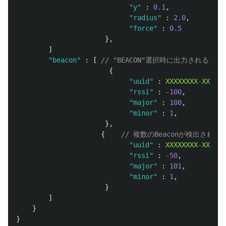
"
y
"
:
0.1
,
"
radius
"
:
2.0
,
"
force
"
:
0.5
},
]
"
beacon
"
:
[
// "BEACON"選択時に出力される
{
"
uuid
"
:
XXXXXXXX
-
XXXX
-
X
"
rssi
"
:
-
100
,
"
major
"
:
100
,
"
minor
"
:
1
,
},
{
// 複数のBeaconが検出され
"
uuid
"
:
XXXXXXXX
-
XXXX
-
X
"
rssi
"
:
-
50
,
"
major
"
:
101
,
"
minor
"
:
1
,
}
]
}
}