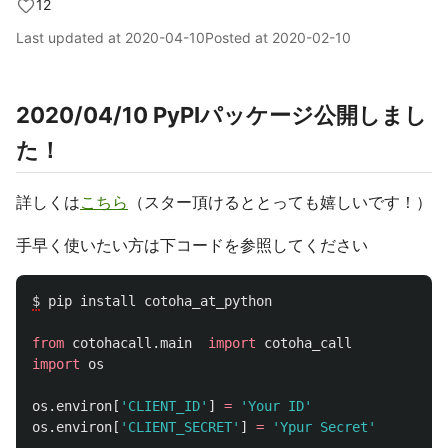
12
Last updated at
2020-04-10
Posted at
2020-02-10
2020/04/10 PyPIパッケージ公開しまし
た！
詳しくは
こちら
（スター頂けるととっても嬉しいです！）
手早く使いたい方は下コードを参照してください
$
pip
install
cotoha_at_python
from
cotohacall.main
import
cotoha_call
import
os
os
.
environ
[
'
CLIENT_ID
'
]
=
'
Your ID
'
os
.
environ
[
'
CLIENT_SECRET
'
]
=
'
Ypur Secret
'