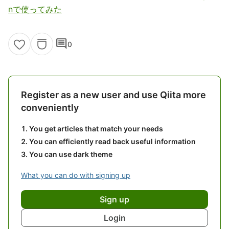
nで使ってみた
comment
0
Register as a new user and use Qiita more
conveniently
You get articles that match your needs
You can efficiently read back useful information
You can use dark theme
What you can do with signing up
Sign up
Login