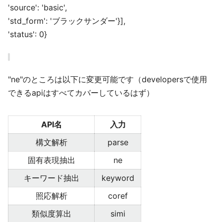
'source': 'basic',
'std_form': 'ブラックサンダー'}],
'status': 0}
"ne"のところは以下に変更可能です（developersで使用
できるapiはすべてカバーしているはず）
API名
入力
構文解析
parse
固有表現抽出
ne
キーワード抽出
keyword
照応解析
coref
類似度算出
simi