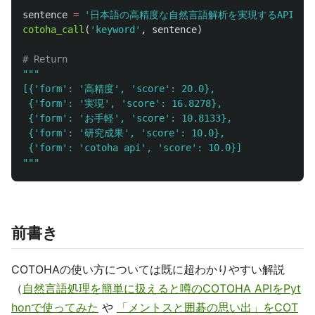
sentence
=
'
日本語の高精度な自然言語解析を実現するAPIサービ
cotoha_call
(
'
keyword
'
,
sentence
)
"""
[{
'
form
'
: 
'
高精度
'
, 
'
score
'
: 20.0},

 {
'
form
'
: 
'
実現
'
, 
'
score
'
: 16.8278},

 {
'
form
'
: 
'
お手軽
'
, 
'
score
'
: 10.8133},

 {
'
form
'
: 
'
研究成果
'
, 
'
score
'
: 10.0},

 {
'
form
'
: 
'
cotoha api
'
, 
'
score
'
"""
前書き
COTOHAの使い方については既に超わかりやすい解説
（
自然言語処理を簡単に扱えると噂のCOTOHA APIをPyt
honで使ってみた
や
「メントスと囲碁の思い出」をCOT