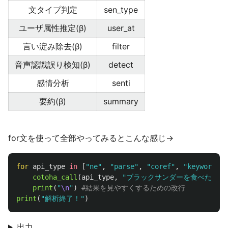
文タイプ判定
sen_type
ユーザ属性推定(β)
user_at
言い淀み除去(β)
filter
音声認識誤り検知(β)
detect
感情分析
senti
要約(β)
summary
for文を使って全部やってみるとこんな感じ→
for
api_type
in
[
"
ne
"
,
"
parse
"
,
"
coref
"
,
"
keyword
"
,
cotoha_call
(
api_type
,
"
ブラックサンダーを食べたい。
print
(
"
\n
"
)
print
(
"
解析終了！
"
)
出力