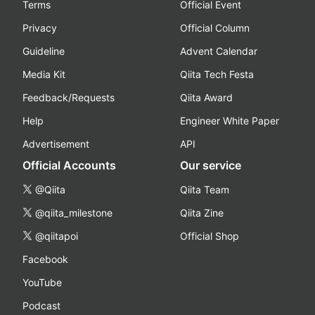
Terms
Official Event
Privacy
Official Column
Guideline
Advent Calendar
Media Kit
Qiita Tech Festa
Feedback/Requests
Qiita Award
Help
Engineer White Paper
Advertisement
API
Official Accounts
Our service
@Qiita
Qiita Team
@qiita_milestone
Qiita Zine
@qiitapoi
Official Shop
Facebook
YouTube
Podcast