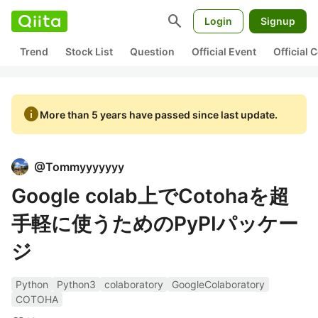
search
Login
Signup
Trend
Stock List
Question
Official Event
Official
info
More than 5 years have passed since last update.
@
Tommyyyyyyy
Google colab上でCotohaを超
手軽に使うためのPyPIパッケー
ジ
Python
Python3
colaboratory
GoogleColaboratory
COTOHA