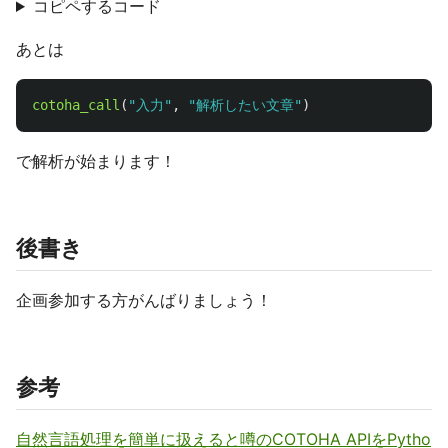
コピペするコード
あとは
cotoha_call
(
"
入力
"
,
"
解析したい文章
"
)
で解析が始まります！
後書き
企画参加する方がんばりましょう！
参考
自然言語処理を簡単に扱えると噂のCOTOHA APIをPytho