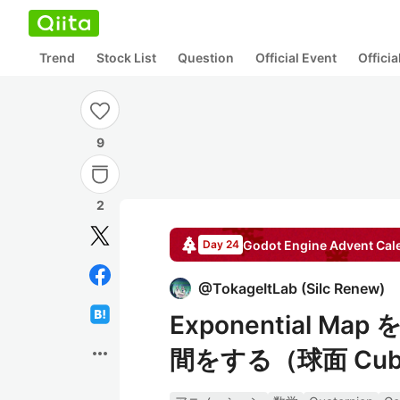
Trend
Stock List
Question
Official Event
Offici
9
2
Godot Engine
Advent Cal
Day 24
@
TokageItLab
(
Silc Renew
)
Exponential M
more_horiz
間をする（球面 Cub