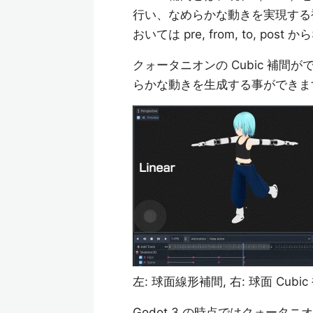
行い、なめらかな動きを実現する補間
おいては pre, from, to, p
クォータニオンの Cubic 補
らかな動きを生成する事ができま
左: 球面線形補間, 右: 球面 Cubic
Godot 3 の時点ではクォータ