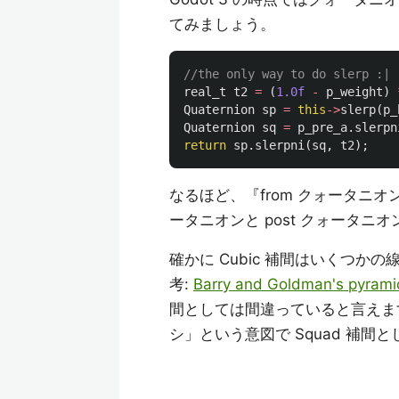
てみましょう。
//the only way to do slerp :|
real_t
t2
=
(
1.0f
-
p_weight
)
Quaternion
sp
=
this
->
slerp
(
p_
Quaternion
sq
=
p_pre_a
.
slerpn
return
sp
.
slerpni
(
sq
,
t2
);
なるほど、『from クォータニオ
ータニオンと post クォータ
確かに Cubic 補間はいくつ
考:
Barry and Goldman's pyramid
間としては間違っていると言えま
シ」という意図で Squad 補