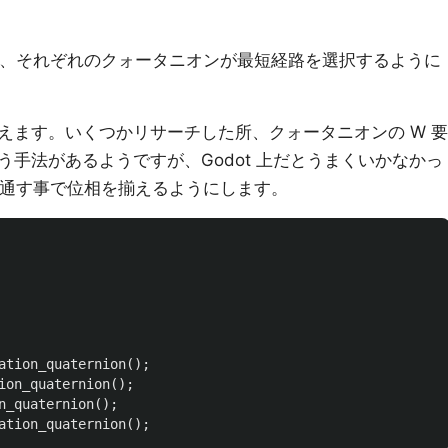
用する前に、それぞれのクォータニオンが最短経路を選択するように
えます。いくつかリサーチした所、クォータニオンの W 要
手法があるようですが、Godot 上だとうまくいかなかっ
換を通す事で位相を揃えるようにします。
ation_quaternion
();
ion_quaternion
();
n_quaternion
();
ation_quaternion
();