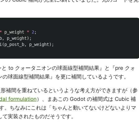
*
p_weight
*
2
;
b
,
p_weight
);
i
(
p_post_b
,
p_weight
);
ンと to クォータニオンの球面線型補間結果』と『pre クォ
ニオンの球面線型補間結果』を更に補間しているようです。
かの線形補間を重ねているというような考え方ができますが（参
al formulation
）、まあこの Godot の補間式は Cubic 補
す。ちなみにこれは「ちゃんと動いてないけどないよりマ
間として実装されたものだそうです。