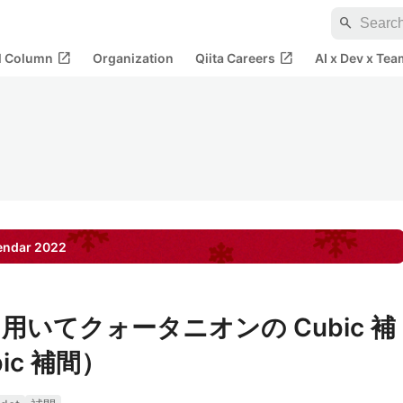
search
open_in_new
open_in_new
al Column
Organization
Qiita Careers
AI x Dev x Tea
endar
2022
ap を用いてクォータニオンの Cubic 補
ic 補間）