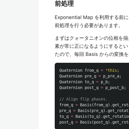
前処理
Exponential Map を利
前処理を行う必要があります。
まずはクォータニオンの位相を揃
素が常に正になるようにするという
たので、毎回 Basis からの変
Quaternion
from_q
=
*
this
;
Quaternion
pre_q
=
p_pre_a
;
Quaternion
to_q
=
p_b
;
Quaternion
post_q
=
p_post_b
;
// Align flip phases.
from_q
=
Basis
(
from_q
).
get_rot
pre_q
=
Basis
(
pre_q
).
get_rotat
to_q
=
Basis
(
to_q
).
get_rotatio
post_q
=
Basis
(
post_q
).
get_rot