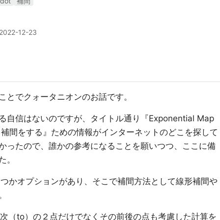
dot
補間
2022-12-23
ことでクォータニオンのお話です。
信はないのですが、タイトル通り『Exponential Map
ic 補間をする』ための情報がインターネットのどこを探して
かったので、誰かの参考になることを願いつつ、ここに備
た。
いくつかオプションがあり、そこで補間方法として線形補間や
。
m）と次（to）の２点だけでなくその前後の点も考慮した計算を