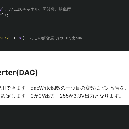
8
);
//LEDCチャネル、周波数、解像度
el
);
nt32_t
)
128
);
//この解像度ではDuty比50%
erter(DAC)
使用できます。dacWrite関数の一つ目の変数にピン番号を
設定します。0が0V出力、255が3.3V出力となります。