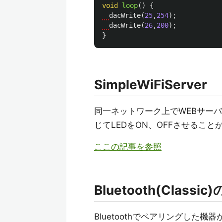
void
loop
()
{
dacWrite
(
25
,
254
);
dacWrite
(
26
,
200
);
}
SimpleWiFiServer
同一ネットワーク上でWEBサーバ
じてLEDをON、OFFさせること
ここの記事を参照
Bluetooth(Class
Bluetoothでペアリングした機