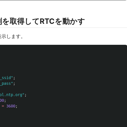
刻を取得してRTCを動かす
表示します。
_ssid"
;
_pass"
;
ol.ntp.org"
;
00
;
=
3600
;