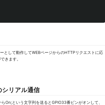
ーとして動作してWEBページからのHTTPリクエストに応
ができます。
ic)のシリアル通信
器からOn;という文字列を送るとGPIO33番ピンがオンして、