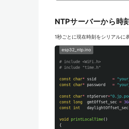
NTPサーバーから時
1秒ごとに現在時刻をシリアルに
esp32_ntp.ino
# include <WiFi.h>

const
char
*
ssid
=
"your
const
char
*
password
=
"your
const
char
*
ntpServer
=
"0.jp.po
const
long
gmtOffset_sec
=
36
const
int
daylightOffset_sec
void
printLocalTime
()
{