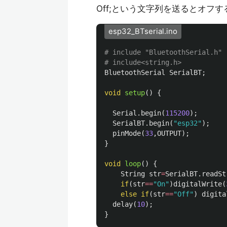
Off;という文字列を送るとオフ
esp32_BTserial.ino
# include "BluetoothSerial.h"

BluetoothSerial
SerialBT
;
void
setup
()
{
Serial
.
begin
(
115200
);
SerialBT
.
begin
(
"esp32"
);
pinMode
(
33
,
OUTPUT
);
}
void
loop
()
{
String
str
=
SerialBT
.
readSt
if
(
str
==
"On"
)
digitalWrite
(
else
if
(
str
==
"Off"
)
digita
delay
(
10
);
}