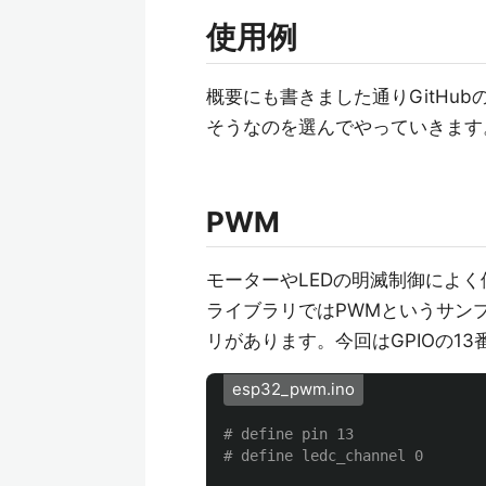
使用例
概要にも書きました通りGitHubのes
そうなのを選んでやっていきます
PWM
モーターやLEDの明滅制御によく使われる
ライブラリではPWMというサン
リがあります。今回はGPIOの1
esp32_pwm.ino
# define pin 13
