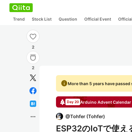
Trend
Stock List
Question
Official Event
Offici
2
2
info
More than 5 years have passed s
Arduino
Advent Calendar
Day 20
more_horiz
@
Tohfer
(
Tohfer
)
ESP32のIoTで