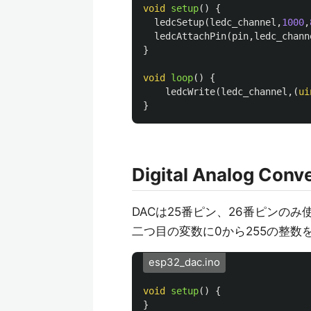
void
setup
()
{
ledcSetup
(
ledc_channel
,
1000
,
ledcAttachPin
(
pin
,
ledc_chann
}
void
loop
()
{
ledcWrite
(
ledc_channel
,(
ui
}
Digital Analog Conv
DACは25番ピン、26番ピンのみ
二つ目の変数に0から255の整数を
esp32_dac.ino
void
setup
()
{
}