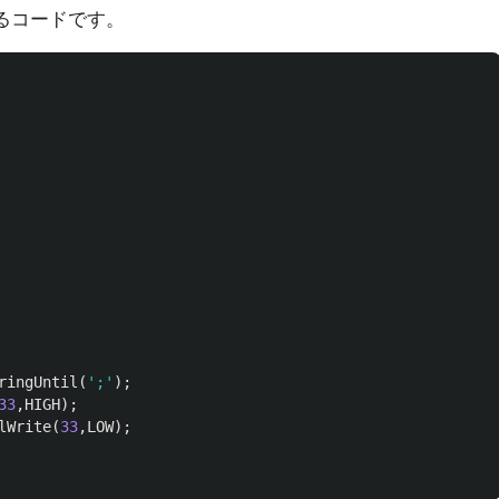
するコードです。
ringUntil
(
';'
);
33
,
HIGH
);
lWrite
(
33
,
LOW
);