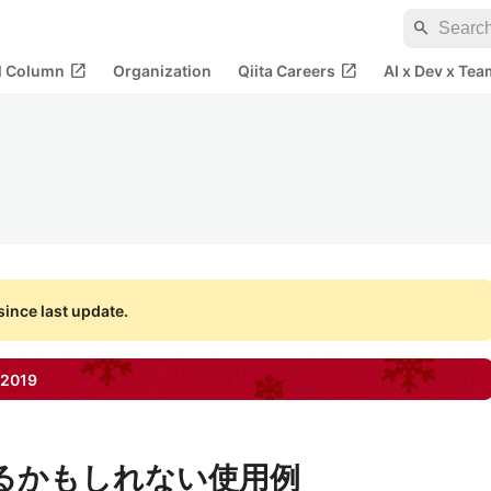
search
open_in_new
open_in_new
al Column
Organization
Qiita Careers
AI x Dev x Tea
ince last update.
2019
使えるかもしれない使用例