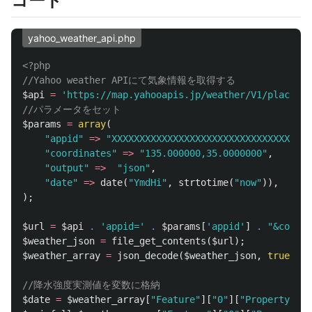
コード
yahoo_weather_api.php
<?php
//Yahoo weather APIにて気象情報を取得する
$api
=
'https://map.yahooapis.jp/weather/V1/place?'
;
//パラメータをセット
$params
=
array
(
"appid"
=>
"XXXXXXXXXXXXXXXXXXXXXXXXXXXXXXXXXXXX
"coordinates"
=>
"135.000000,35.0000000"
,
"output"
=>
"json"
,
"date"
=>
date
(
"YmdHi"
,
strtotime
(
"now"
)),
);
$url
=
$api
.
'appid='
.
$params
[
'appid'
]
.
"&coordi
$weather_json
=
file_get_contents
(
$url
);
$weather_array
=
json_decode
(
$weather_json
,
true
);
//降水強度実測値を変数に格納
$date
=
$weather_array
[
"Feature"
][
"0"
][
"Property"
][
"