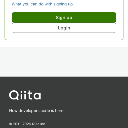
What you can do with signing up
Sign up
Login
How developers code is here.
© 2011-
2026
Qiita Inc.