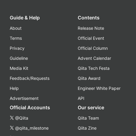
Guide & Help
Contents
About
Release Note
Terms
Official Event
Privacy
Official Column
Guideline
Advent Calendar
Media Kit
Qiita Tech Festa
Feedback/Requests
Qiita Award
Help
Engineer White Paper
Advertisement
API
Official Accounts
Our service
@Qiita
Qiita Team
@qiita_milestone
Qiita Zine