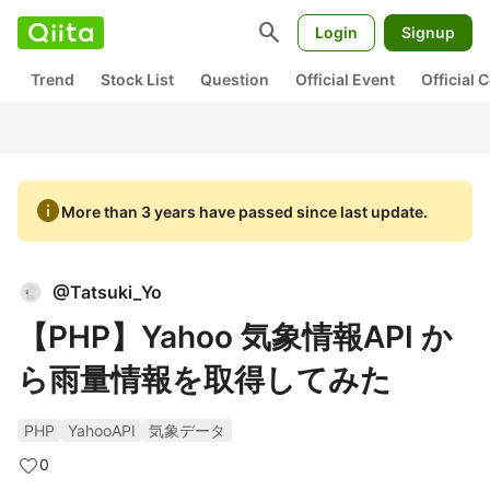
search
Login
Signup
Trend
Stock List
Question
Official Event
Official
info
More than 3 years have passed since last update.
@
Tatsuki_Yo
【PHP】Yahoo 気象情報API か
ら雨量情報を取得してみた
PHP
YahooAPI
気象データ
0