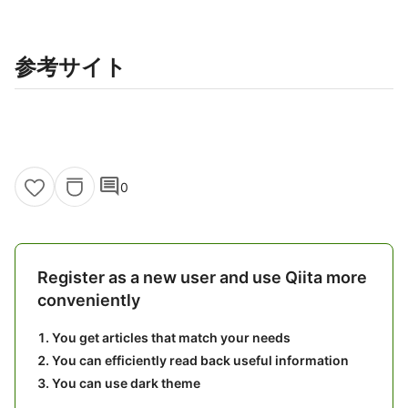
参考サイト
comment
0
Register as a new user and use Qiita more
conveniently
You get articles that match your needs
You can efficiently read back useful information
You can use dark theme