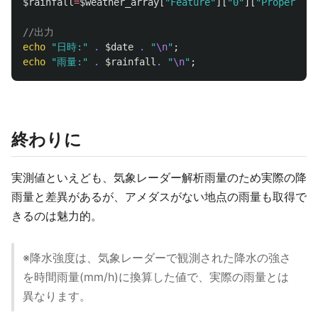
$rainfall
=
$weather_array
[
"Feature"
][
"0"
][
"Property"
]
//出力
echo
"日時:"
.
$date
.
"
\n
"
;
echo
"雨量:"
.
$rainfall
.
"
\n
"
;
終わりに
実測値といえども、気象レーダー解析雨量のため実際の降
雨量と差異があるが、アメダスがない地点の雨量も取得で
きるのは魅力的。
※降水強度は、気象レーダーで観測された降水の強さ
を時間雨量(mm/h)に換算した値で、実際の雨量とは
異なります。