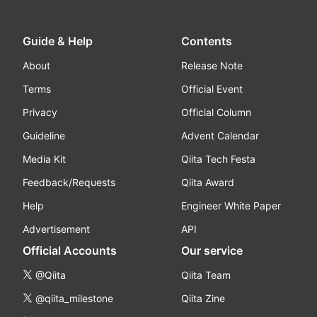
Guide & Help
Contents
About
Release Note
Terms
Official Event
Privacy
Official Column
Guideline
Advent Calendar
Media Kit
Qiita Tech Festa
Feedback/Requests
Qiita Award
Help
Engineer White Paper
Advertisement
API
Official Accounts
Our service
@Qiita
Qiita Team
@qiita_milestone
Qiita Zine