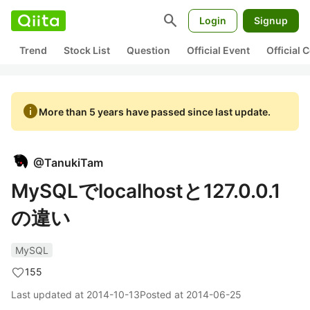
search
Login
Signup
Trend
Stock List
Question
Official Event
Official
info
More than 5 years have passed since last update.
@
TanukiTam
MySQLでlocalhostと127.0.0.1
の違い
MySQL
155
Last updated at
2014-10-13
Posted at
2014-06-25