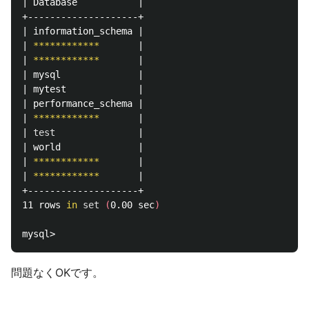
| Database           |

+--------------------+

| information_schema |

| 
************
       |

| 
************
       |

| mysql              |

| mytest             |

| performance_schema |

| 
************
       |

| 
test
               |

| world              |

| 
************
       |

| 
************
       |

+--------------------+

11 rows 
in 
set
(
0.00 sec
)
問題なくOKです。