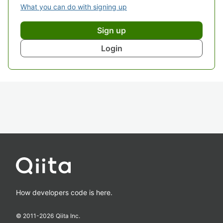
What you can do with signing up
Sign up
Login
How developers code is here.
© 2011-
2026
Qiita Inc.