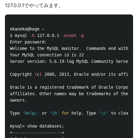
127.0.0.1でやってみます。
$ 
mysql 
-h
 127.0.0.1 
-uroot
-p
Enter password:

Welcome to the MySQL monitor.  Commands end with 
;
 o
Your MySQL connection 
id 
is 22

Server version: 5.6.19-log MySQL Community Server 
(
G
Copyright 
(
c
)
 2000, 2013, Oracle and/or its affiliat
Oracle is a registered trademark of Oracle Corporati
affiliates. Other names may be trademarks of their r
owners.

Type 
'help;'
 or 
'\h'
for 
help. Type 
'\c'
 to clear th
mysql> show databases
;
+--------------------+
