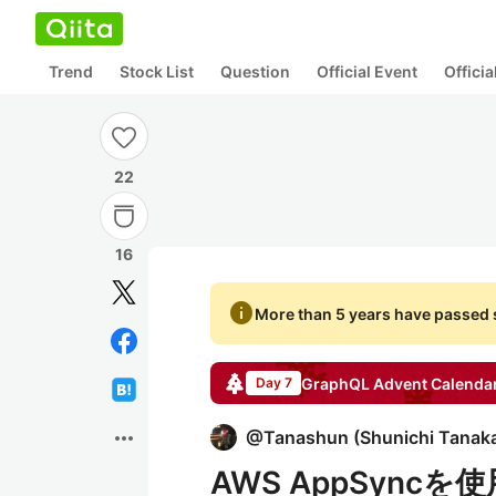
Trend
Stock List
Question
Official Event
Offici
22
16
info
More than 5 years have passed s
GraphQL
Advent Calenda
Day 7
more_horiz
@
Tanashun
(
Shunichi Tanak
AWS AppSync