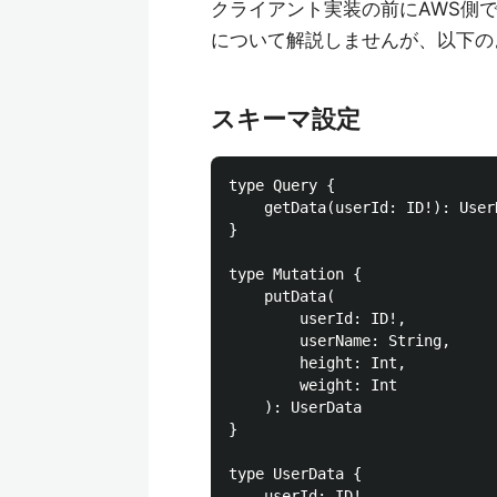
クライアント実装の前にAWS側
について解説しませんが、以下の
スキーマ設定
type Query {

	getData(userId: ID!): UserData

}

type Mutation {

	putData(

		userId: ID!,

		userName: String,

		height: Int,

		weight: Int

	): UserData

}

type UserData {

	userId: ID!
