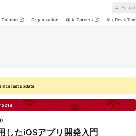
search
open_in_new
open_in_new
al Column
Organization
Qiita Careers
AI x Dev x Tea
ince last update.
r
2018
a
)
を使用したiOSアプリ開発入門