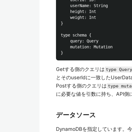
	userName: String

	height: Int

	weight: Int

}

type schema {

	query: Query

	mutation: Mutation

Getする側のクエリは
type Quer
とそのuserIdに一致したUserD
Postする側のクエリは
type muta
に必要な値を引数に持ち、API側に
データソース
DynamoDBを指定しています。