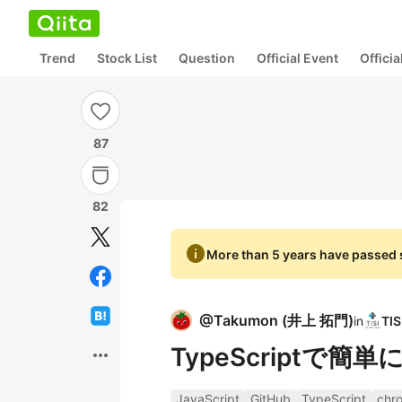
Trend
Stock List
Question
Official Event
Offici
87
82
info
More than 5 years have passed s
@
Takumon
(
井上 拓門
)
in
TypeScriptで簡単
more_horiz
JavaScript
GitHub
TypeScript
chr