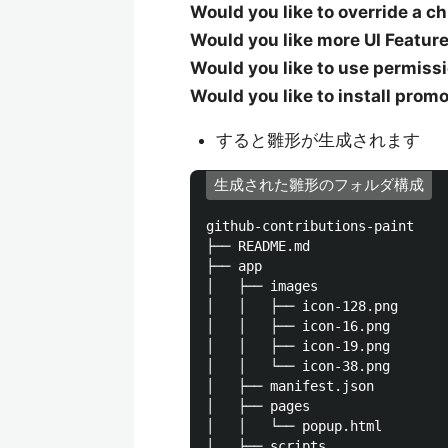
Would you like to override a 
Would you like more UI Featur
Would you like to use permiss
Would you like to install pro
すると雛形が生成されます
生成された雛形のフォルダ構成
github-contributions-paint

├── README.md

├── app

│   ├── images       　
│   │   ├── icon-128.png

│   │   ├── icon-16.png

│   │   ├── icon-19.png

│   │   └── icon-38.png

│   ├── manifest.json   
│   ├── pages            
│   │   └── popup.html
│   ├── scripts          