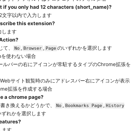
t if you only had 12 characters (short_name)?
2文字以内で入力します
scribe this extension?
力します
 Action?
応じて、
,
,
のいずれかを選択します
No
Browser
Page
ionを使わない場合
ールバーの右にアイコンが常駐するタイプのChrome拡張を
のWebサイト観覧時のみにアドレスバー右にアイコンが表示
ome拡張を作成する場合
ide a chrome page?
ジを書き換えるかどうかで、
,
,
No
Bookmarks Page
History
いずれかを選択します
Features?
します