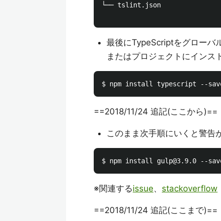
└── tslint.json

最後にTypeScriptをグ
またはプロジェクトにインス
==2018/11/24 追記(ここから)==
このまま次手順にいくと警告が
※関連する
issue
、
stackoverflow
==2018/11/24 追記(ここまで)==