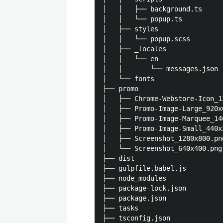
│   │   ├── background.
│   │   └── popup.ts  
│   ├── styles           
│   │   └── popup.scss
│   ├── _locales

│   │   └── en

│   │       └── messages.
│   └── fonts

├── promo              
│   ├── Chrome-Webstore-Icon_12
│   ├── Promo-Image-Large_920x6
│   ├── Promo-Image-Marquee_140
│   ├── Promo-Image-Small_440x2
│   ├── Screenshot_1280x800.png
│   └── Screenshot_640x400.png

├── dist

├── gulpfile.babel.js

├── node_modules

├── package-lock.json

├── package.json

├── tasks

├── tsconfig.json
