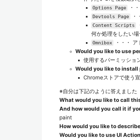
・・
Options Page
・
Devtools Page
Content Scripts
何か処理をしたい場
・・・ ア
Omnibox
Would you like to use p
使用するパーミッショ
Would you like to insta
Chromeストアで使
※自分は下記のように答えました
What would you like to call th
And how would you call it if y
paint
How would you like to describe
Would you like to use UI Actio