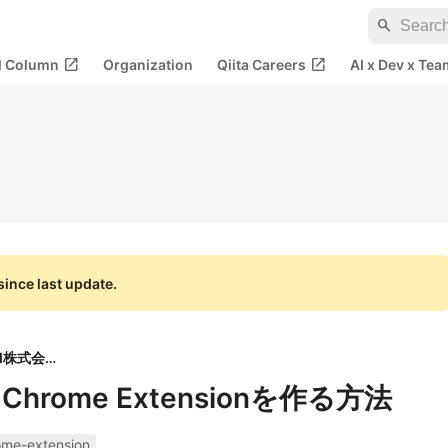
search
open_in_new
open_in_new
al Column
Organization
Qiita Careers
AI x Dev x Tea
ince last update.
TISI株式会社
にChrome Extensionを作る方法
ome-extension