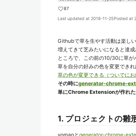
87
Last updated at
2018-11-25
Posted at
Githubで草を生やす活動は楽しい
増えてきて芝みたいになると達成
ところで、この前の10/30に草
草を自分の好みの色を変更できれ
草の色が変更できる（ついでにお絵描き
その時に
generator-chrome-ext
単にChrome Extensio
1. プロジェクトの
yomanと
generator-chrome-exten