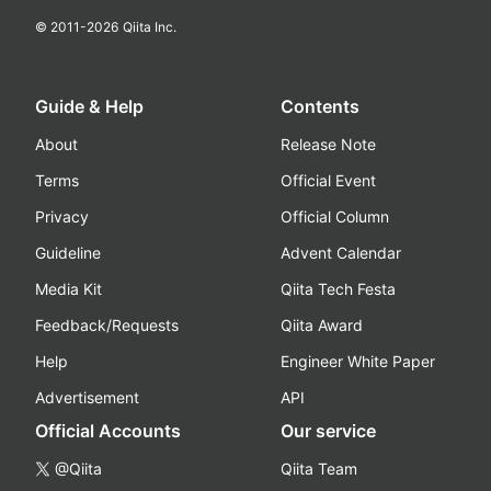
© 2011-
2026
Qiita Inc.
Guide & Help
Contents
About
Release Note
Terms
Official Event
Privacy
Official Column
Guideline
Advent Calendar
Media Kit
Qiita Tech Festa
Feedback/Requests
Qiita Award
Help
Engineer White Paper
Advertisement
API
Official Accounts
Our service
@Qiita
Qiita Team