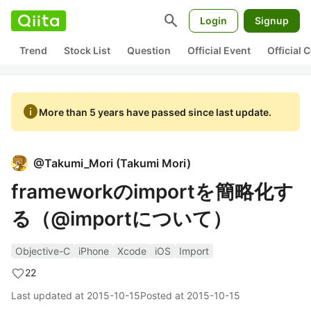
search
Login
Signup
Trend
Stock List
Question
Official Event
Official
info
More than 5 years have passed since last update.
@
Takumi_Mori
(
Takumi Mori
)
frameworkのimportを簡略化す
る（@importについて）
Objective-C
iPhone
Xcode
iOS
Import
22
Last updated at
2015-10-15
Posted at
2015-10-15