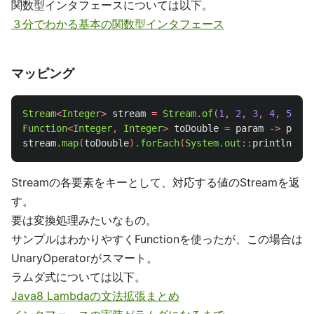
関数型インタフェースについては以下。
３分でわかる基本の関数型インタフェース
マッピング
Stream
<
Integer
>
stream
=
Stream
.
of
(
1
,
2
,
3
,
4
,
5
);
Function
<
Integer
,
Integer
>
toDouble
=
param
->
param
stream
.
map
(
toDouble
).
forEach
(
System
.
out
::
println
);
Streamの各要素をキーとして、対応する値のStreamを返
す。
要は変換処理みたいなもの。
サンプルはわかりやすくFunctionを使ったが、この場合は
UnaryOperatorがスマート。
ラムダ式については以下。
Java8 Lambdaの文法拡張まとめ