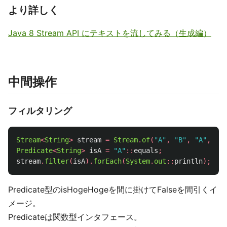
より詳しく
Java 8 Stream API にテキストを流してみる（生成編）
中間操作
フィルタリング
Stream
<
String
>
stream
=
Stream
.
of
(
"A"
,
"B"
,
"A"
,
"B"
Predicate
<
String
>
isA
=
"A"
::
equals
;
stream
.
filter
(
isA
).
forEach
(
System
.
out
::
println
);
Predicate型のisHogeHogeを間に掛けてFalseを間引くイ
メージ。
Predicateは関数型インタフェース。