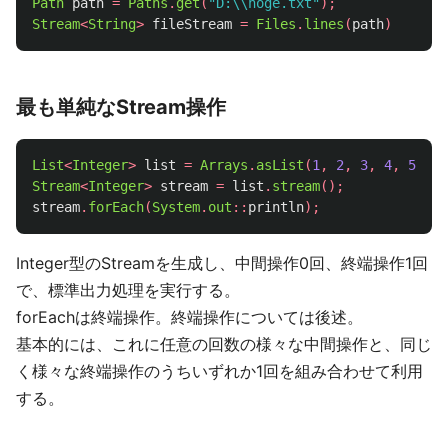
Path
path
=
Paths
.
get
(
"D:\\hoge.txt"
);
Stream
<
String
>
fileStream
=
Files
.
lines
(
path
)
最も単純なStream操作
List
<
Integer
>
list
=
Arrays
.
asList
(
1
,
2
,
3
,
4
,
5
);
Stream
<
Integer
>
stream
=
list
.
stream
();
stream
.
forEach
(
System
.
out
::
println
);
Integer型のStreamを生成し、中間操作0回、終端操作1回
で、標準出力処理を実行する。
forEachは終端操作。終端操作については後述。
基本的には、これに任意の回数の様々な中間操作と、同じ
く様々な終端操作のうちいずれか1回を組み合わせて利用
する。