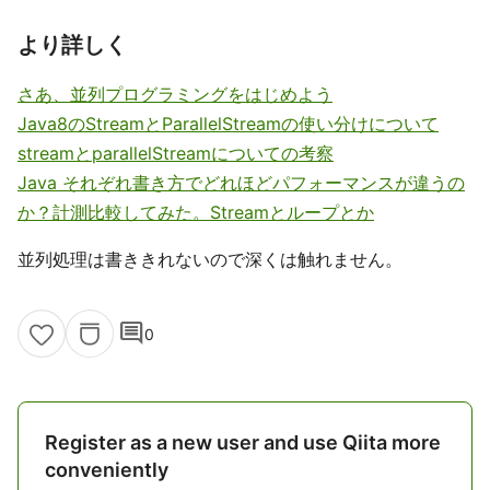
より詳しく
さあ、並列プログラミングをはじめよう
Java8のStreamとParallelStreamの使い分けについて
streamとparallelStreamについての考察
Java それぞれ書き方でどれほどパフォーマンスが違うの
か？計測比較してみた。Streamとループとか
並列処理は書ききれないので深くは触れません。
comment
0
Register as a new user and use Qiita more
conveniently