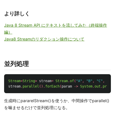
より詳しく
Java 8 Stream API にテキストを流してみた（終端操作
編）
Java8 Streamのリダクション操作について
並列処理
Stream
<
String
>
stream
=
Stream
.
of
(
"A"
,
"B"
,
"C"
,
"D"
,
stream
.
parallel
().
forEach
(
param
->
System
.
out
.
printl
生成時にpararelStream()を使うか、中間操作でparallel()
を噛ませるだけで並列処理になる。