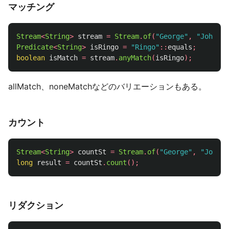
マッチング
Stream
<
String
>
stream
=
Stream
.
of
(
"George"
,
"John"
,
Predicate
<
String
>
isRingo
=
"Ringo"
::
equals
;
boolean
isMatch
=
stream
.
anyMatch
(
isRingo
);
allMatch、noneMatchなどのバリエーションもある。
カウント
Stream
<
String
>
countSt
=
Stream
.
of
(
"George"
,
"John"
,
long
result
=
countSt
.
count
();
リダクション