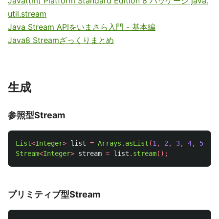
Java(tm) Platform Standard Edition 8 パッケージ java.
util.stream
Java Stream APIをいまさら入門 - 基本編
Java8 Streamざっくりまとめ
生成
参照型Stream
List
<
Integer
>
list
=
Arrays
.
asList
(
1
,
2
,
3
,
4
,
5
);
Stream
<
Integer
>
stream
=
list
.
stream
();
プリミティブ型Stream