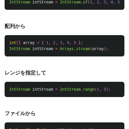
IntStream
intStream
=
IntStream
.
of
(
1
,
2
,
3
,
4
,
5
);
配列から
int
[]
array
=
{
1
,
2
,
3
,
4
,
5
};
IntStream
intStream
=
Arrays
.
stream
(
array
);
レンジを指定して
IntStream
intStream
=
IntStream
.
range
(
1
,
5
);
ファイルから