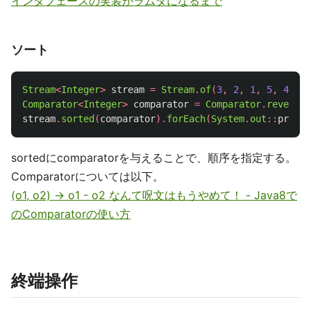
インタフェースの実装がラムダになるまで
ソート
Stream
<
Integer
>
stream
=
Stream
.
of
(
3
,
2
,
1
,
5
,
4
);
Comparator
<
Integer
>
comparator
=
Comparator
.
reverseO
stream
.
sorted
(
comparator
).
forEach
(
System
.
out
::
printl
sortedにcomparatorを与えることで、順序を指定する。
Comparatorについては以下。
(o1, o2) -> o1 - o2 なんて呪文はもうやめて！ - Java8で
のComparatorの使い方
終端操作