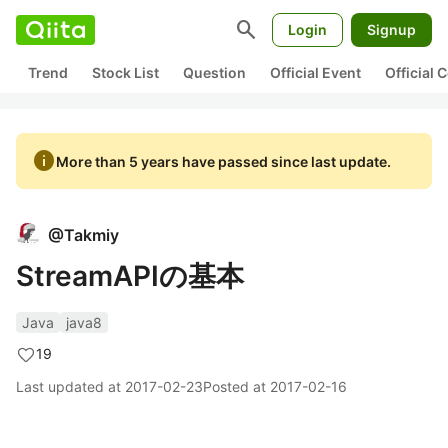
search
Login
Signup
Trend
Stock List
Question
Official Event
Official
info
More than 5 years have passed since last update.
@
Takmiy
StreamAPIの基本
Java
java8
19
Last updated at
2017-02-23
Posted at
2017-02-16