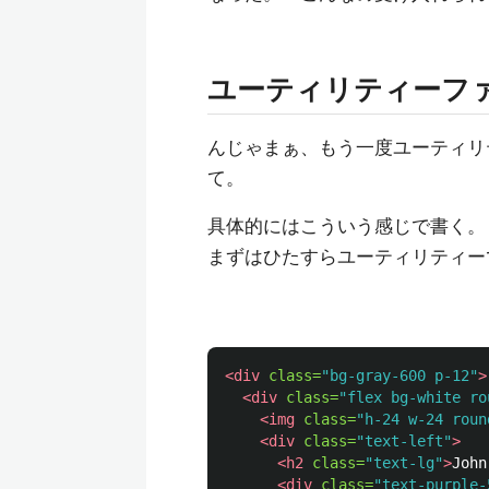
ユーティリティーフ
んじゃまぁ、もう一度ユーティリ
て。
具体的にはこういう感じで書く。
まずはひたすらユーティリティー
<div
class=
"bg-gray-600 p-12"
>
<div
class=
"flex bg-white ro
<img
class=
"h-24 w-24 roun
<div
class=
"text-left"
>
<h2
class=
"text-lg"
>
John
<div
class=
"text-purple-