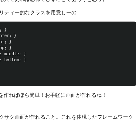
リティー的なクラスを用意しーの
;
}
nter
;
}
ht
;
}
op
;
}
:
middle
;
}
:
bottom
;
}
面を作ればほら簡単！お手軽に画面が作れるね！
クサク画面が作れること。これを体現したフレームワーク