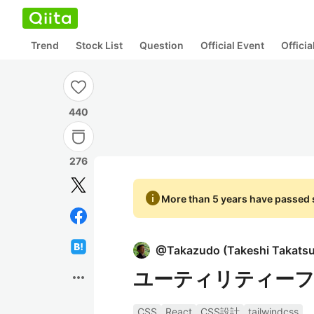
Trend
Stock List
Question
Official Event
Offici
440
276
info
More than 5 years have passed s
@
Takazudo
(
Takeshi Takats
ユーティリティーファー
more_horiz
CSS
React
CSS設計
tailwindcss