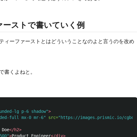
ァーストで書いていく例
ティーファーストとはどういうことなのよと言うのを改め
で書くよねと。
unded-lg p-6 shadow"
>
ded-full mx-0 mr-6"
src=
"https://images.prismic.io/cgboo
 Doe
</h2>
500"
>
Product Engineer
</div>