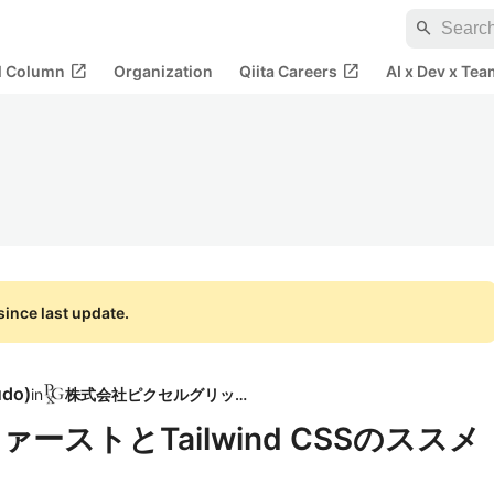
search
open_in_new
open_in_new
al Column
Organization
Qiita Careers
AI x Dev x Tea
ince last update.
udo
)
in
株式会社ピクセルグリッド
ストとTailwind CSSのススメ