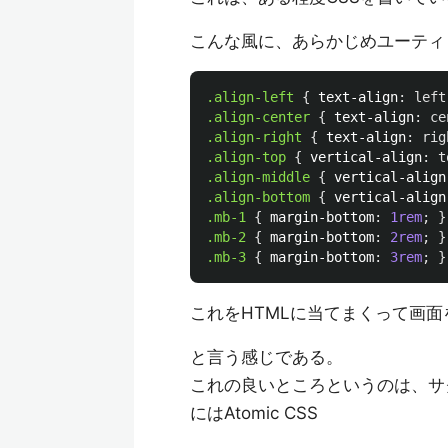
こんな風に、あらかじめユーティ
.align-left
{
text-align
:
left
.align-center
{
text-align
:
ce
.align-right
{
text-align
:
rig
.align-top
{
vertical-align
:
t
.align-middle
{
vertical-align
.align-bottom
{
vertical-align
.mb-1
{
margin-bottom
:
1rem
;
}
.mb-2
{
margin-bottom
:
2rem
;
}
.mb-3
{
margin-bottom
:
3rem
;
}
これをHTMLに当てまくって画
と言う感じである。
これの良いところというのは、サ
にはAtomic CSS