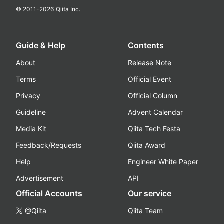
© 2011-
2026
Qiita Inc.
Guide & Help
Contents
About
Release Note
Terms
Official Event
Privacy
Official Column
Guideline
Advent Calendar
Media Kit
Qiita Tech Festa
Feedback/Requests
Qiita Award
Help
Engineer White Paper
Advertisement
API
Official Accounts
Our service
@Qiita
Qiita Team