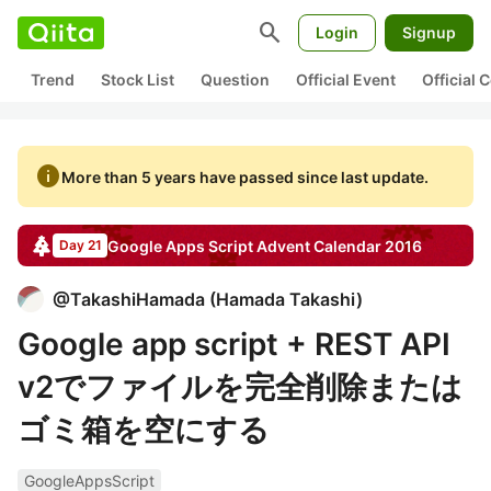
search
Login
Signup
Trend
Stock List
Question
Official Event
Official
info
More than 5 years have passed since last update.
Google Apps Script
Advent Calendar
2016
Day 21
@
TakashiHamada
(
Hamada Takashi
)
Google app script + REST API
v2でファイルを完全削除または
ゴミ箱を空にする
GoogleAppsScript