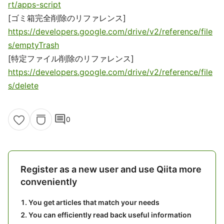
rt/apps-script
[ゴミ箱完全削除のリファレンス]
https://developers.google.com/drive/v2/reference/file
s/emptyTrash
[特定ファイル削除のリファレンス]
https://developers.google.com/drive/v2/reference/file
s/delete
comment
0
Register as a new user and use Qiita more
conveniently
You get articles that match your needs
You can efficiently read back useful information