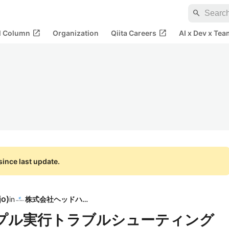
search
open_in_new
open_in_new
al Column
Organization
Qiita Careers
AI x Dev x Tea
ince last update.
jo
)
in
株式会社ヘッドハイ
＆サンプル実行トラブルシューティング