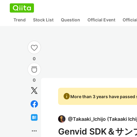
Trend
Stock List
Question
Official Event
Offici
0
0
info
More than 3 years have passed s
@
Takaaki_Ichijo
(
Takaaki Ichi
Genvid SDK
more_horiz