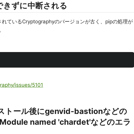
できずに中断される
で指定されているCryptographyのバージョンが古く、pipの処理が
。
。
graphy/issues/5101
インストール後にgenvid-bastionなどの
ule named 'chardet'などのエラ