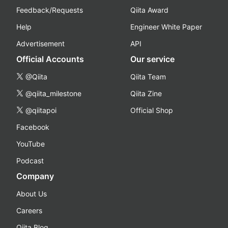
Feedback/Requests
Qiita Award
Help
Engineer White Paper
Advertisement
API
Official Accounts
Our service
@Qiita
Qiita Team
@qiita_milestone
Qiita Zine
@qiitapoi
Official Shop
Facebook
YouTube
Podcast
Company
About Us
Careers
Qiita Blog