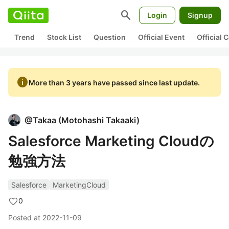
search
Login
Signup
Trend
Stock List
Question
Official Event
Official
info
More than 3 years have passed since last update.
@
Takaa
(
Motohashi Takaaki
)
Salesforce Marketing Cloudの
勉強方法
Salesforce
MarketingCloud
0
Posted at
2022-11-09