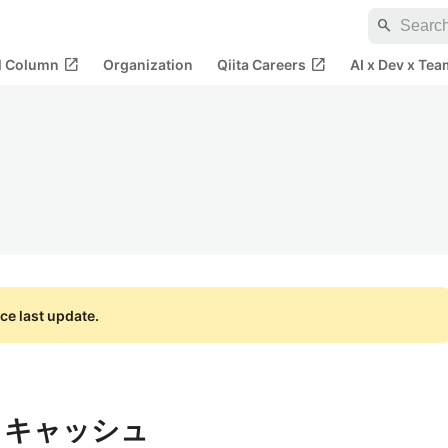
search
open_in_new
open_in_new
al Column
Organization
Qiita Careers
AI x Dev x Tea
ce last update.
ns】キャッシュ