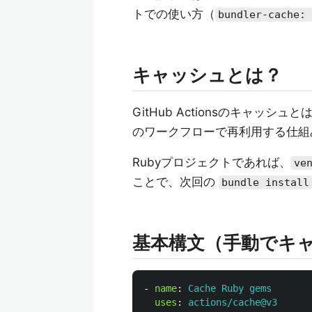
トでの使い方（
bundler-cache: 
キャッシュとは？
GitHub Actionsのキャ
のワークフローで再利用する仕組
Rubyプロジェクトであれば、
ve
ことで、次回の
bundle install
基本構文（手動でキ
-
name
:
Cache Ruby gems
uses
:
actions/cache@v3