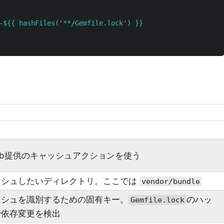
-${{ hashFiles('**/Gemfile.lock') }}
Hub提供のキャッシュアクションを使う
ッシュしたいディレクトリ。ここでは
vendor/bundle
ッシュを識別するための固有キー。
のハッ
Gemfile.lock
で依存変更を検出