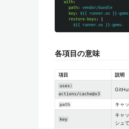
with
:
path
:
vendor/bundle
key
:
${{ runner.os }}-gems
restore-keys
:
|
${{ runner.os }}-gems-
各項目の意味
項目
説明
uses:
Git
actions/cache@v3
キャ
path
キャ
key
シュ