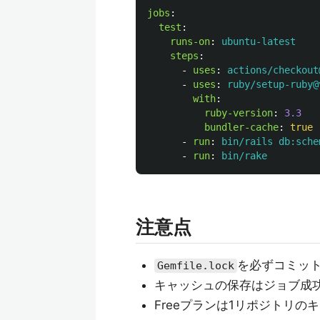
jobs
:
test
:
runs-on
:
ubuntu-latest
steps
:
-
uses
:
actions/checkout
-
uses
:
ruby/setup-ruby@
with
:
ruby-version
:
3.3
bundler-cache
:
true
-
run
:
bin/rails db:sche
-
run
:
bin/rake
注意点
を必ずコミッ
Gemfile.lock
キャッシュの保存はジョブ成
Freeプランは1リポジトリの