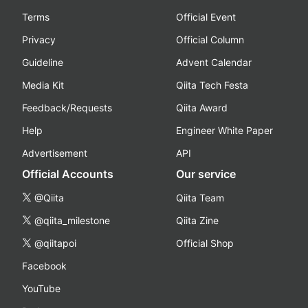
Terms
Official Event
Privacy
Official Column
Guideline
Advent Calendar
Media Kit
Qiita Tech Festa
Feedback/Requests
Qiita Award
Help
Engineer White Paper
Advertisement
API
Official Accounts
Our service
@Qiita
Qiita Team
@qiita_milestone
Qiita Zine
@qiitapoi
Official Shop
Facebook
YouTube