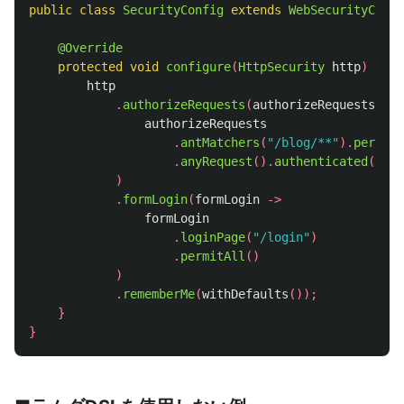
public
class
SecurityConfig
extends
WebSecurityConfi
@Override
protected
void
configure
(
HttpSecurity
http
)
thro
http
.
authorizeRequests
(
authorizeRequests
->
authorizeRequests
.
antMatchers
(
"/blog/**"
).
permitA
.
anyRequest
().
authenticated
()
)
.
formLogin
(
formLogin
->
formLogin
.
loginPage
(
"/login"
)
.
permitAll
()
)
.
rememberMe
(
withDefaults
());
}
}