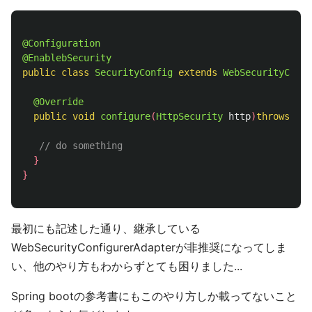
@Configuration
@EnablebSecurity
public
class
SecurityConfig
extends
WebSecurityConfi
@Override
public
void
configure
(
HttpSecurity
http
)
throws
Exc
// do something
}
}
最初にも記述した通り、継承している
WebSecurityConfigurerAdapterが非推奨になってしま
い、他のやり方もわからずとても困りました...
Spring bootの参考書にもこのやり方しか載ってないこと