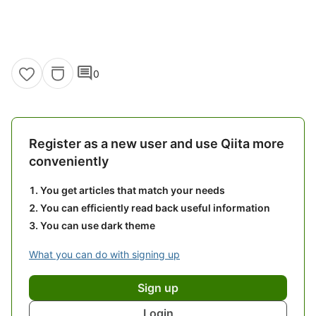
comment
0
Register as a new user and use Qiita more
conveniently
You get articles that match your needs
You can efficiently read back useful information
You can use dark theme
What you can do with signing up
Sign up
Login