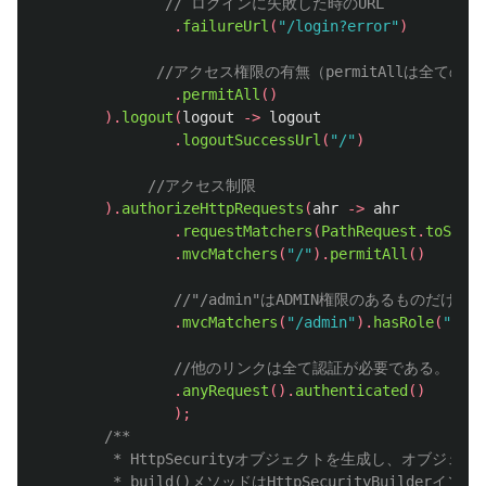
// ログインに失敗した時のURL
.
failureUrl
(
"/login?error"
)
//アクセス権限の有無（permitAllは全ての
.
permitAll
()
).
logout
(
logout
->
logout
.
logoutSuccessUrl
(
"/"
)
//アクセス制限
).
authorizeHttpRequests
(
ahr
->
ahr
.
requestMatchers
(
PathRequest
.
toStati
.
mvcMatchers
(
"/"
).
permitAll
()
//"/admin"はADMIN権限のあるものだけ
.
mvcMatchers
(
"/admin"
).
hasRole
(
"ADMI
//他のリンクは全て認証が必要である。
.
anyRequest
().
authenticated
()
);
/**

		 * HttpSecurityオブジェクトを生成し、オブジェクトもしくはnullを返す。

		 * build()メソッドはHttpSecurityBuilderインターフェースのメソッド。
