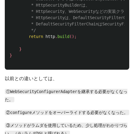
		 * HttpSecurityBuilderは、

		 * HttpSecurity、WebSecurityなどの実装クラス

		 * HttpSecurityは、DefaultSecurityFilterChainインターフェースを実装しており、

		 * DefaultSecurityFilterChainはSecurityFilterChainを実装しているため、ポリモーフィズム的にも正しい。

		 */
return
http
.
build
();
}
}
以前との違いとしては、
①WebSecurityConfigurerAdapterを継承する必要がなくなっ
た。
②configureメソッドをオーバーライドする必要がなくなった。
③メソッドがラムダを使用しているため、少し処理がわかりづら
い。（※:ラムダDSLと呼ばれる）