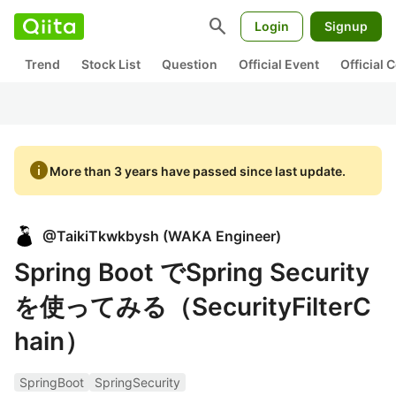
search
Login
Signup
Trend
Stock List
Question
Official Event
Official
info
More than 3 years have passed since last update.
@
TaikiTkwkbysh
(
WAKA Engineer
)
Spring Boot でSpring Security
を使ってみる（SecurityFilterC
hain）
SpringBoot
SpringSecurity