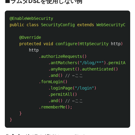
■ラムダDSLを使用しない例
@EnableWebSecurity
public
class
SecurityConfig
extends
WebSecurityConfi
@Override
protected
void
configure
(
HttpSecurity
http
)
thro
http
.
authorizeRequests
()
.
antMatchers
(
"/blog/**"
).
permitAll
()
.
anyRequest
().
authenticated
()
.
and
()
// ←ここ
.
formLogin
()
.
loginPage
(
"/login"
)
.
permitAll
()
.
and
()
// ←ここ
.
rememberMe
();
}
}