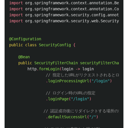
import
org.springframework.context.annotation.Bean
;
import
org.springframework.context.annotation.Config
import
org.springframework.security.config.annotatio
import
org.springframework.security.web.SecurityFilt
@Configuration
public
class
SecurityConfig
{
@Bean
public
SecurityFilterChain
securityFilterChain
(
H
http
.
formLogin
(
login
->
login
// 指定したURLがリクエストされるとログ
.
loginProcessingUrl
(
"/login"
)
// ログイン時のURLの指定
.
loginPage
(
"/login"
)
// 認証成功後にリダイレクトする場所の指定
.
defaultSuccessUrl
(
"/"
)