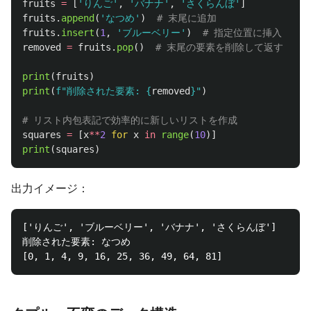
fruits
=
[
'
りんご
'
,
'
バナナ
'
,
'
さくらんぼ
'
]
fruits
.
append
(
'
なつめ
'
)
fruits
.
insert
(
1
,
'
ブルーベリー
'
)
removed
=
fruits
.
pop
()
print
(
fruits
)
print
(
f
"
削除された要素: 
{
removed
}
"
)
squares
=
[
x
**
2
for
x
in
range
(
10
)]
print
(
squares
)
出力イメージ：
['りんご', 'ブルーベリー', 'バナナ', 'さくらんぼ']

削除された要素: なつめ
