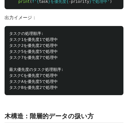
print
(
f
'
{
task
}
を優先度
{
-
priority
}
で処理中
'
)
出力イメージ：
タスクの処理順序:

タスク1を優先度1で処理中

タスク2を優先度2で処理中

タスク5を優先度5で処理中

タスク7を優先度7で処理中

最大優先度のタスク処理順序:

タスクCを優先度7で処理中

タスクAを優先度5で処理中

木構造：階層的データの扱い方