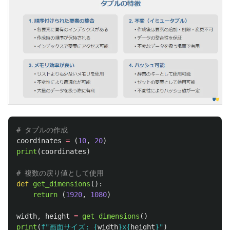
coordinates
=
(
10
,
20
)
print
(
coordinates
)
def
get_dimensions
():
return 
(
1920
,
1080
)
width
,
height
=
get_dimensions
()
print
(
f
"
画面サイズ: 
{
width
}
x
{
height
}
"
)