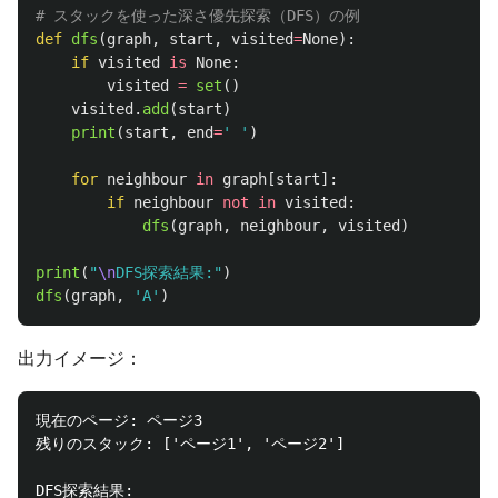
def
dfs
(
graph
,
start
,
visited
=
None
):
if
visited
is
None
:
visited
=
set
()
visited
.
add
(
start
)
print
(
start
,
end
=
'
'
)
for
neighbour
in
graph
[
start
]:
if
neighbour
not
in
visited
:
dfs
(
graph
,
neighbour
,
visited
)
print
(
"
\n
DFS探索結果:
"
)
dfs
(
graph
,
'
A
'
)
出力イメージ：
現在のページ: ページ3

残りのスタック: ['ページ1', 'ページ2']

DFS探索結果:
