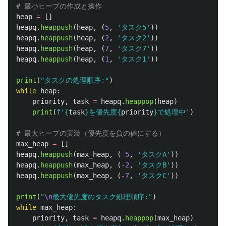
heap
=
[]
heapq
.
heappush
(
heap
,
(
5
,
'
タスク5
'
))
heapq
.
heappush
(
heap
,
(
2
,
'
タスク2
'
))
heapq
.
heappush
(
heap
,
(
7
,
'
タスク7
'
))
heapq
.
heappush
(
heap
,
(
1
,
'
タスク1
'
))
print
(
"
タスクの処理順序:
"
)
while
heap
:
priority
,
task
=
heapq
.
heappop
(
heap
)
print
(
f
'
{
task
}
を優先度
{
priority
}
で処理中
'
)
max_heap
=
[]
heapq
.
heappush
(
max_heap
,
(
-
5
,
'
タスクA
'
))
heapq
.
heappush
(
max_heap
,
(
-
2
,
'
タスクB
'
))
heapq
.
heappush
(
max_heap
,
(
-
7
,
'
タスクC
'
))
print
(
"
\n
最大優先度のタスク処理順序:
"
)
while
max_heap
:
priority
,
task
=
heapq
.
heappop
(
max_heap
)