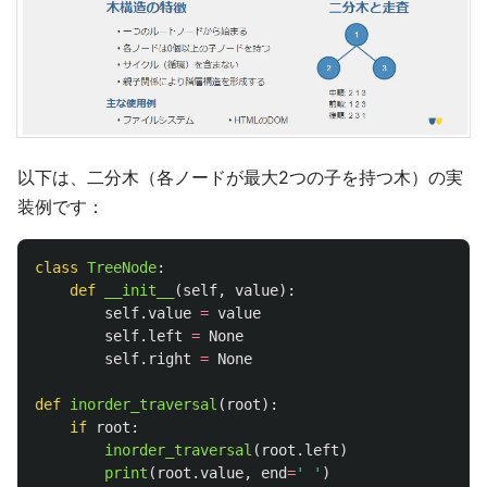
以下は、二分木（各ノードが最大2つの子を持つ木）の実
装例です：
class
TreeNode
:
def
__init__
(
self
,
value
):
self
.
value
=
value
self
.
left
=
None
self
.
right
=
None
def
inorder_traversal
(
root
):
if
root
:
inorder_traversal
(
root
.
left
)
print
(
root
.
value
,
end
=
'
'
)