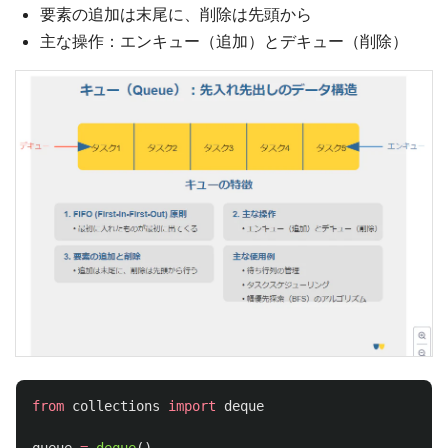
要素の追加は末尾に、削除は先頭から
主な操作：エンキュー（追加）とデキュー（削除）
from
collections
import
deque
queue
=
deque
()