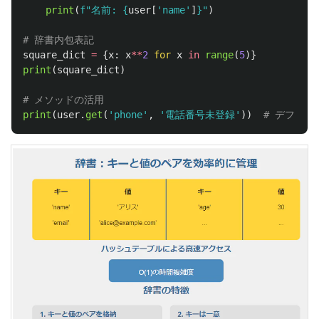
print
(
f
"
名前: 
{
user
[
'
name
'
]
}
"
)
square_dict
=
{
x
:
x
**
2
for
x
in
range
(
5
)}
print
(
square_dict
)
print
(
user
.
get
(
'
phone
'
,
'
電話番号未登録
'
))