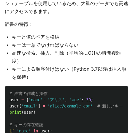
シュテーブルを使用しているため、大量のデータでも高速
にアクセスできます。
辞書の特徴：
キーと値のペアを格納
キーは一意でなければならない
高速な検索、挿入、削除（平均的にO(1)の時間複雑
度）
キーによる順序付けはない（Python 3.7以降は挿入順
を保持）
user
=
{
'
name
'
:
'
アリス
'
,
'
age
'
:
30
}
user
[
'
email
'
]
=
'
alice@example.com
'
print
(
user
)
if
'
name
'
in
user
: