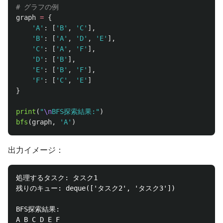
graph
=
{
'
A
'
:
[
'
B
'
,
'
C
'
],
'
B
'
:
[
'
A
'
,
'
D
'
,
'
E
'
],
'
C
'
:
[
'
A
'
,
'
F
'
],
'
D
'
:
[
'
B
'
],
'
E
'
:
[
'
B
'
,
'
F
'
],
'
F
'
:
[
'
C
'
,
'
E
'
]
}
print
(
"
\n
BFS探索結果:
"
)
bfs
(
graph
,
'
A
'
)
出力イメージ：
処理するタスク: タスク1

残りのキュー: deque(['タスク2', 'タスク3'])

BFS探索結果:
