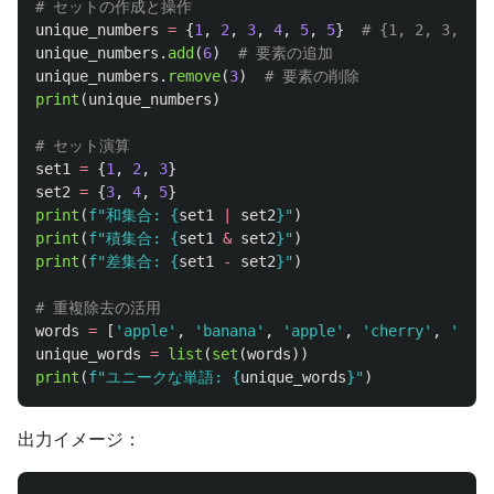
unique_numbers
=
{
1
,
2
,
3
,
4
,
5
,
5
}
unique_numbers
.
add
(
6
)
unique_numbers
.
remove
(
3
)
print
(
unique_numbers
)
set1
=
{
1
,
2
,
3
}
set2
=
{
3
,
4
,
5
}
print
(
f
"
和集合: 
{
set1
|
set2
}
"
)
print
(
f
"
積集合: 
{
set1
&
set2
}
"
)
print
(
f
"
差集合: 
{
set1
-
set2
}
"
)
words
=
[
'
apple
'
,
'
banana
'
,
'
apple
'
,
'
cherry
'
,
'
bana
unique_words
=
list
(
set
(
words
))
print
(
f
"
ユニークな単語: 
{
unique_words
}
"
)
出力イメージ：