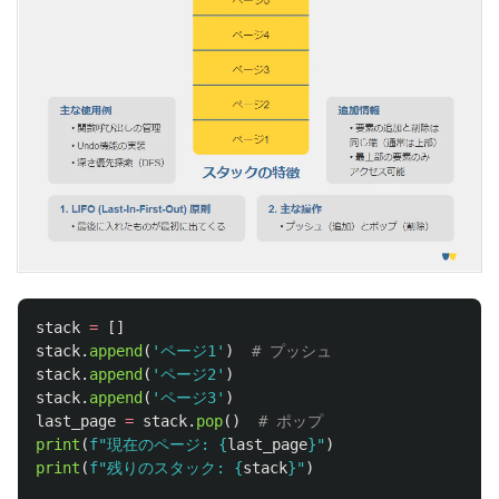
stack
=
[]
stack
.
append
(
'
ページ1
'
)
stack
.
append
(
'
ページ2
'
)
stack
.
append
(
'
ページ3
'
)
last_page
=
stack
.
pop
()
print
(
f
"
現在のページ: 
{
last_page
}
"
)
print
(
f
"
残りのスタック: 
{
stack
}
"
)