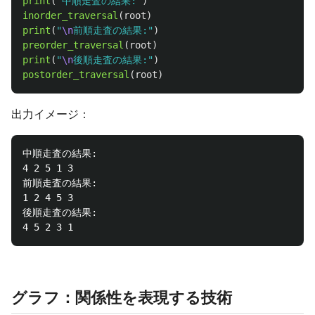
print
(
"
中順走査の結果:
"
)
inorder_traversal
(
root
)
print
(
"
\n
前順走査の結果:
"
)
preorder_traversal
(
root
)
print
(
"
\n
後順走査の結果:
"
)
postorder_traversal
(
root
)
出力イメージ：
中順走査の結果:

4 2 5 1 3 

前順走査の結果:

1 2 4 5 3 

後順走査の結果:

グラフ：関係性を表現する技術