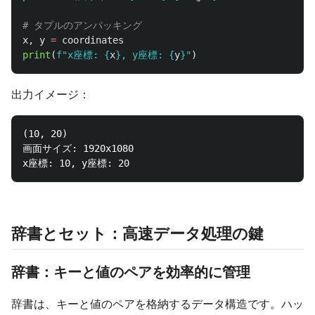
x
,
y
=
coordinates
print
(
f
"
x座標: 
{
x
}
, y座標: 
{
y
}
"
)
出力イメージ：
(10, 20)

画面サイズ: 1920x1080

辞書とセット：高速データ処理の鍵
辞書：キーと値のペアを効率的に管理
辞書は、キーと値のペアを格納するデータ構造です。ハッ