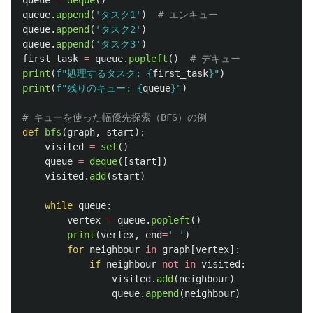
queue
.
append
(
'
タスク1
'
)
queue
.
append
(
'
タスク2
'
)
queue
.
append
(
'
タスク3
'
)
first_task
=
queue
.
popleft
()
print
(
f
"
処理するタスク: 
{
first_task
}
"
)
print
(
f
"
残りのキュー: 
{
queue
}
"
)
def
bfs
(
graph
,
start
):
visited
=
set
()
queue
=
deque
([
start
])
visited
.
add
(
start
)
while
queue
:
vertex
=
queue
.
popleft
()
print
(
vertex
,
end
=
'
'
)
for
neighbour
in
graph
[
vertex
]:
if
neighbour
not
in
visited
:
visited
.
add
(
neighbour
)
queue
.
append
(
neighbour
)