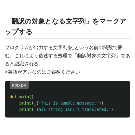
「翻訳の対象となる文字列」をマークア
ップする
プログラムが出力する文字列を_という名前の関数で囲
む。これにより後述する処理で「翻訳対象の文字列」であ
ると認識される。
※英語がアレなのはご容赦ください
app.py
def
main
():
print
(
_
(
'
This is sample message.
'
))
print
(
'
This string isn
\'
t translated.
'
)