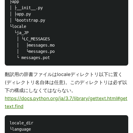
├app

│ ├__init__.py

│ ├app.py

│ └bootstrap.py

└locale

  └ja_JP

   │ └LC_MESSAGES

   │   ├messages.mo

   │   └messages.po

翻訳用の辞書ファイルはlocaleディレクトリ以下に置く
(ディレクトリ名自体は任意)。このディレクトリは必ず以
下の構成にしなくてはならない。
https://docs.python.org/ja/3.7/library/gettext.html#get
text.find
locale_dir

└language
