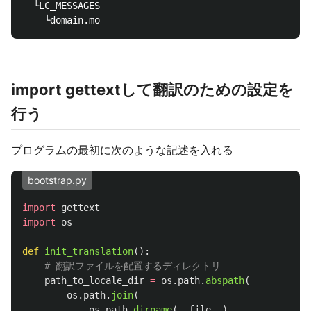
  └LC_MESSAGES

import gettextして翻訳のための設定を
行う
プログラムの最初に次のような記述を入れる
bootstrap.py
import
gettext
import
os
def
init_translation
():
path_to_locale_dir
=
os
.
path
.
abspath
(
os
.
path
.
join
(
os
.
path
.
dirname
(
__file__
),