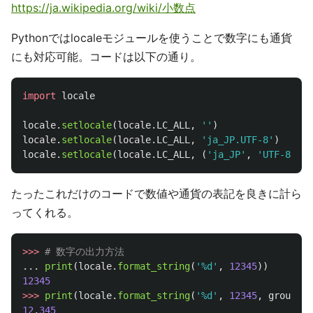
https://ja.wikipedia.org/wiki/小数点
Pythonではlocaleモジュールを使うことで数字にも通貨
にも対応可能。コードは以下の通り。
import
locale
locale
.
setlocale
(
locale
.
LC_ALL
,
''
)
locale
.
setlocale
(
locale
.
LC_ALL
,
'
ja_JP.UTF-8
'
)
locale
.
setlocale
(
locale
.
LC_ALL
,
(
'
ja_JP
'
,
'
UTF-8
'
))
たったこれだけのコードで数値や通貨の表記を良きに計ら
ってくれる。
>>>
...
print
(
locale
.
format_string
(
'
%d
'
,
12345
))
12345
>>>
print
(
locale
.
format_string
(
'
%d
'
,
12345
,
grouping
12
,
345