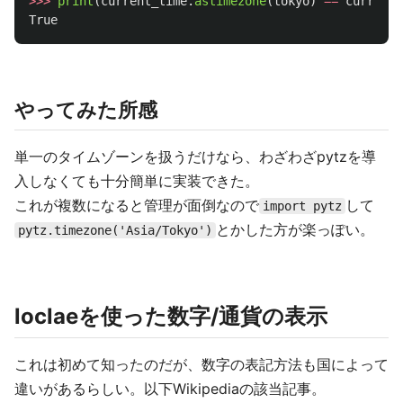
>>>
print
(
current_time
.
astimezone
(
tokyo
)
==
current_
True
やってみた所感
単一のタイムゾーンを扱うだけなら、わざわざpytzを導
入しなくても十分簡単に実装できた。
これが複数になると管理が面倒なので
して
import pytz
とかした方が楽っぽい。
pytz.timezone('Asia/Tokyo')
loclaeを使った数字/通貨の表示
これは初めて知ったのだが、数字の表記方法も国によって
違いがあるらしい。以下Wikipediaの該当記事。