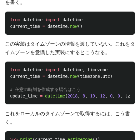
を書く。
from
datetime
import
datetime
current_time
=
datetime
.
now
()
この実装はタイムゾーンの情報を渡していない。これをタ
イムゾーンを意識した実装にするとこうなる。
from
datetime
import
datetime
,
timezone
current_time
=
datetime
.
now
(
timezone
.
utc
)
update_time
=
datetime
(
2018
,
8
,
19
,
12
,
0
,
0
,
tzinfo
これをローカルのタイムゾーンで取得するには、こう書
く。
>>>
print
(
current_time
.
astimezone
())