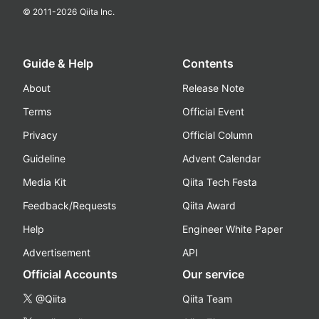
© 2011-
2026
Qiita Inc.
Guide & Help
Contents
About
Release Note
Terms
Official Event
Privacy
Official Column
Guideline
Advent Calendar
Media Kit
Qiita Tech Festa
Feedback/Requests
Qiita Award
Help
Engineer White Paper
Advertisement
API
Official Accounts
Our service
@Qiita
Qiita Team