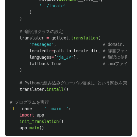
'
../locale
'
)
)
translater
=
gettext
.
translation
(
'
messages
'
,
localedir
=
path_to_locale_dir
,
languages
=
[
'
ja_JP
'
],
fallback
=
True
)
translater
.
install
()
if
__name__
=
'
__main__
'
:
import
app
init_translation
()
app
.
main
()