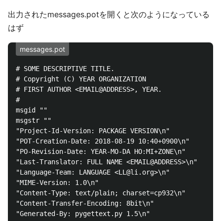
出力されたmessages.potを開くと次のようになっている
はず
messages.pot
# SOME DESCRIPTIVE TITLE.

# Copyright (C) YEAR ORGANIZATION

# FIRST AUTHOR <EMAIL@ADDRESS>, YEAR.

#

msgid ""

msgstr ""

"Project-Id-Version: PACKAGE VERSION\n"

"POT-Creation-Date: 2018-08-19 10:40+0900\n"

"PO-Revision-Date: YEAR-MO-DA HO:MI+ZONE\n"

"Last-Translator: FULL NAME <EMAIL@ADDRESS>\n"

"Language-Team: LANGUAGE <LL@li.org>\n"

"MIME-Version: 1.0\n"

"Content-Type: text/plain; charset=cp932\n"

"Content-Transfer-Encoding: 8bit\n"

"Generated-By: pygettext.py 1.5\n"
