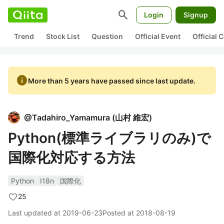
search
Login
Signup
Trend
Stock List
Question
Official Event
Official
info
More than 5 years have passed since last update.
@
Tadahiro_Yamamura
(
山村 維宏
)
Python(標準ライブラリのみ)で
国際化対応する方法
Python
I18n
国際化
25
Last updated at
2019-06-23
Posted at
2018-08-19