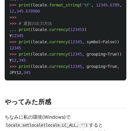
>>>
print
(
locale
.
format_string
(
'
%f
'
,
12345.6789
,
gro
12
,
345.678900
>>>
>>>
...
print
(
locale
.
currency
(
12345
))
¥
12345
>>>
print
(
locale
.
currency
(
12345
,
symbol
=
False
))
12345
>>>
print
(
locale
.
currency
(
12345
,
grouping
=
True
))
¥
12
,
345
>>>
print
(
locale
.
currency
(
12345
,
grouping
=
True
,
inte
JPY12
,
345
やってみた所感
ちなみに私の環境(Windows)で
すると
locale.setlocale(locale.LC_ALL, '')