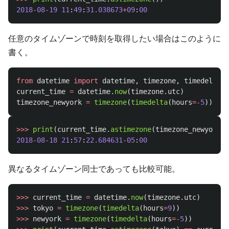
2018
-
08
-
19
11
:
49
:
31.038673
+
09
:
00
任意のタイムゾーンで時刻を取得したい場合はこのように
書く。
from
datetime
import
datetime
,
timezone
,
timedelta
current_time
=
datetime
.
now
(
timezone
.
utc
)
timezone_newyork
=
timezone
(
timedelta
(
hours
=-
5
))
>>>
print
(
current_time
.
astimezone
(
timezone_newyork
))
2018
-
08
-
18
21
:
57
:
22.684631
-
05
:
00
異なるタイムゾーン同士であっても比較可能。
>>>
current_time
=
datetime
.
now
(
timezone
.
utc
)
>>>
tokyo
=
timezone
(
timedelta
(
hours
=
9
))
>>>
newyork
=
timezone
(
timedelta
(
hours
=-
5
))