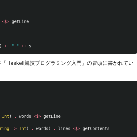
<$>
getLine
)
++
" "
++
s
「Haskell競技プログラミング入門」の冒頭に書かれてい
Int
)
.
words
<$>
getLine
ring
->
Int
)
.
words
)
.
lines
<$>
getContents