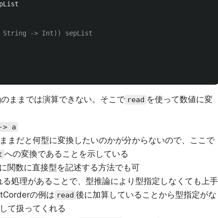
pList
 String -> Int)) sepList
ngのままでは演算できない。そこで
を使って数値に変
read
-> a
ままだと何型に変換したいのかが分からないので、ここで
への変換であることを示している
t
に関数に直接型を記述する方法でも可
れる処理があることで、型推論により型指定しなくても上手
orderの例は
後に加算していることから型指定がな
read
して扱ってくれる