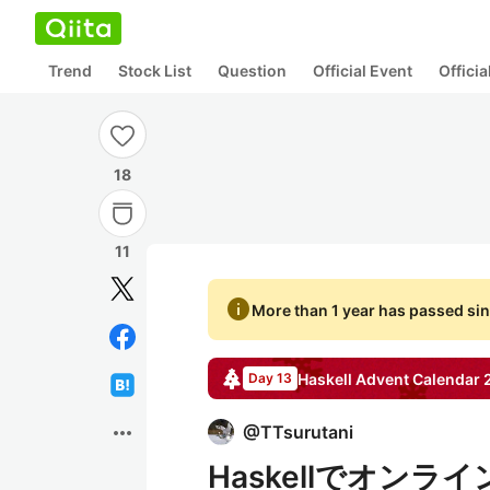
Trend
Stock List
Question
Official Event
Offici
18
11
info
More than 1 year has passed sin
Haskell
Advent Calendar
Day 13
more_horiz
@
TTsurutani
Haskellでオン