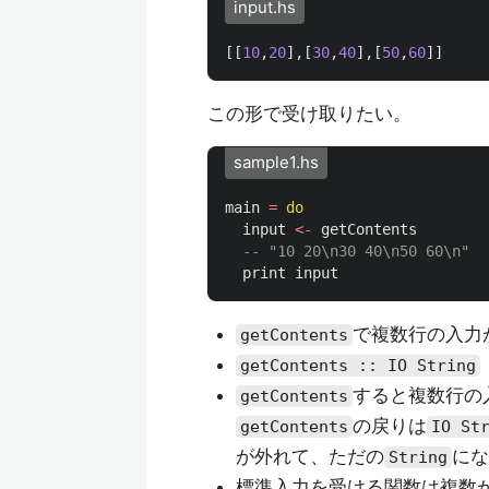
input.hs
[[
10
,
20
],[
30
,
40
],[
50
,
60
]]
この形で受け取りたい。
sample1.hs
main
=
do
input
<-
getContents
-- "10 20\n30 40\n50 60\n"
print
input
で複数行の入力が
getContents
getContents :: IO String
すると複数行の入
getContents
の戻りは
getContents
IO St
が外れて、ただの
にな
String
標準入力を受ける関数は複数