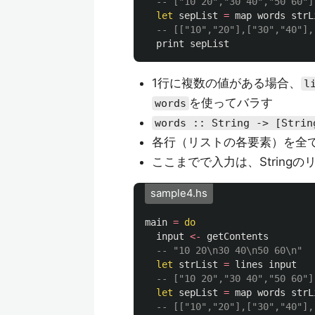
-- ["10 20","30 40","50 60"]
let
sepList
=
map
words
strL
-- [["10","20"],["30","40"],
print
sepList
1行に複数の値がある場合、
l
を使ってバラす
words
words :: String -> [Strin
各行（リストの各要素）を全
ここまでで入力は、String
sample4.hs
main
=
do
input
<-
getContents
-- "10 20\n30 40\n50 60\n"
let
strList
=
lines
input
-- ["10 20","30 40","50 60"]
let
sepList
=
map
words
strL
-- [["10","20"],["30","40"],