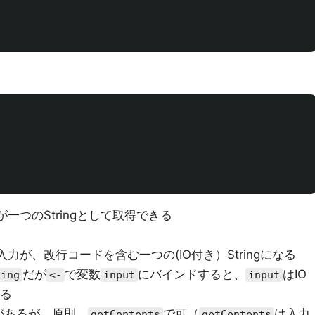
一つのStringとして取得できる
力が、改行コードを含む一つの(IO付き）Stringになる
だが
で変数
にバインドすると、
はIO
ring
<-
input
input
る
があるが、原則、
で可（
は入力
getContents
getContents