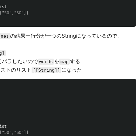
ist
["50","60"]]
の結果一行分が一つのStringになっているので、
ines
g]
てバラしたいので
を
する
words
map
のリストのリスト
になった
[[String]]
ist
["50","60"]]