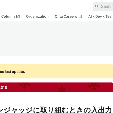
search
open_in_new
open_in_new
al Column
Organization
Qiita Careers
AI x Dev x Tea
ce last update.
2018
ラインジャッジに取り組むときの入出力