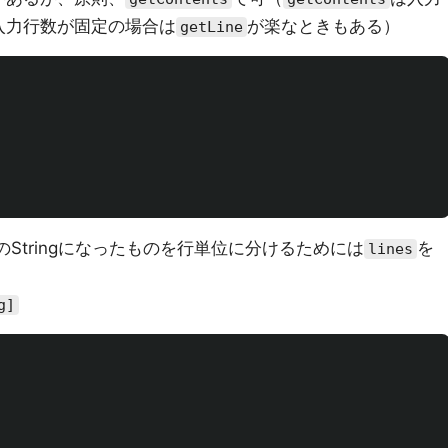
入力行数が固定の場合は
が楽なときもある）
getLine
Stringになったものを行単位に分けるためには
を
lines
g]