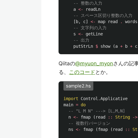
-- 整数の入力
a
<-
readLn
-- スペース区切り整数の入力
[
b
,
c
]
<-
map
read
.
words
-- 文字列の入力
s
<-
getLine
-- 出力
putStrLn
$
show
(
a
+
b
+
c
Qiitaの
@myuon_myon
さんの記事
る、
このコード
とか。
sample2.hs
import
Control.Applicative
main
=
do
-- "L M N" ---> [L,M,N]
n
<-
fmap
(
read
::
String
->
-- 複数行バージョン
ns
<-
fmap
(
fmap
(
read
::
St