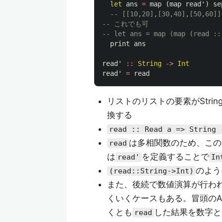
let
ans
=
map
(
map
read'
)
se
-- [[10,20],[30,40],[50,60]]
-- これでも可
-- let ans = map (map (read ::
print
ans
read'
::
String
->
Int
read'
=
read
リストのリストの要素がStri
換する
read :: Read a => String 
は多相関数のため、この
read
は
を定義することで
read'
In
のよう
(read::String->Int)
また、後続で数値演算が行わ
くいくケースもある。冒頭のAtC
くとも
した結果を数字と
read