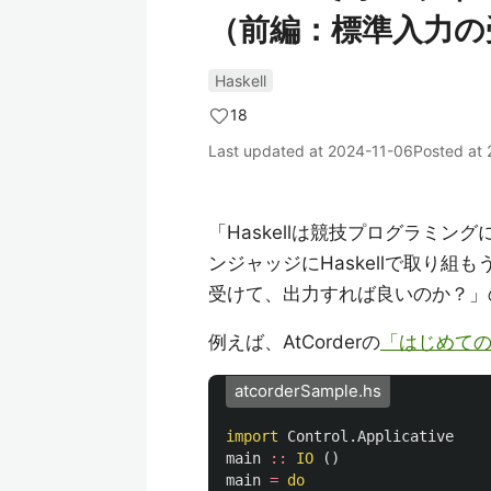
（前編：標準入力の
Haskell
18
Last updated at
2024-11-06
Posted at
「Haskellは競技プログラミ
ンジャッジにHaskellで取り
受けて、出力すれば良いのか？」
例えば、AtCorderの
「はじめて
atcorderSample.hs
import
Control.Applicative
main
::
IO
()
main
=
do