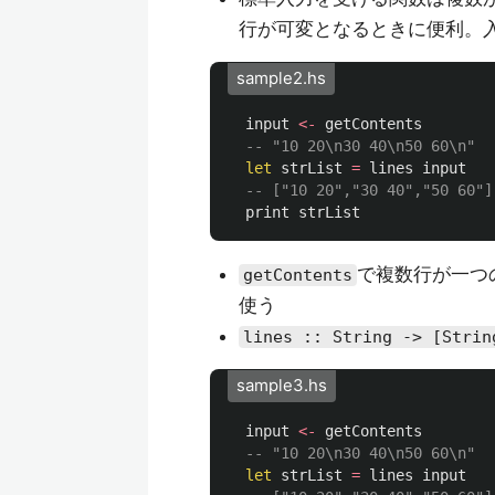
行が可変となるときに便利。
sample2.hs
input
<-
getContents
-- "10 20\n30 40\n50 60\n"
let
strList
=
lines
input
-- ["10 20","30 40","50 60"]
print
strList
で複数行が一つの
getContents
使う
lines :: String -> [Strin
sample3.hs
input
<-
getContents
-- "10 20\n30 40\n50 60\n"
let
strList
=
lines
input