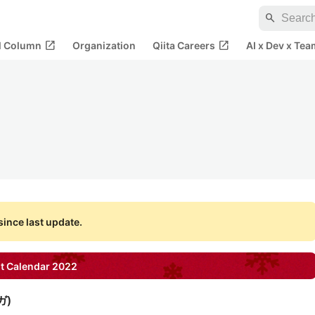
search
open_in_new
open_in_new
al Column
Organization
Qiita Careers
AI x Dev x Tea
ince last update.
t Calendar
2022
ガ
)