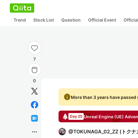
Trend
Stock List
Question
Official Event
Offici
7
0
info
More than 3 years have passed s
Unreal Engine (UE)
Adven
Day 25
more_horiz
@
TOKUNAGA_02_ZZ
(
トクナ