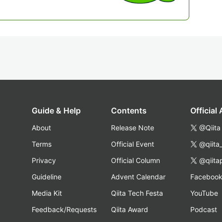
Guide & Help
Contents
Official
About
Release Note
@Qiita
Terms
Official Event
@qiita
Privacy
Official Column
@qiita
Guideline
Advent Calendar
Faceboo
Media Kit
Qiita Tech Festa
YouTube
Feedback/Requests
Qiita Award
Podcast