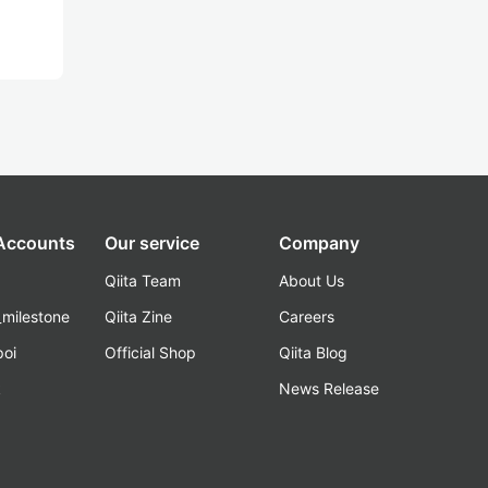
 Accounts
Our service
Company
Qiita Team
About Us
_milestone
Qiita Zine
Careers
poi
Official Shop
Qiita Blog
k
News Release