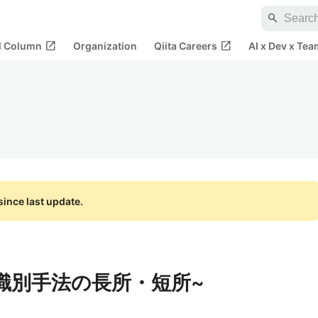
search
open_in_new
open_in_new
al Column
Organization
Qiita Careers
AI x Dev x Tea
ince last update.
識別手法の長所・短所~