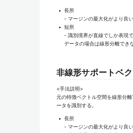
長所
- マージンの最大化がより良
短所
- 識別境界が直線でしか表現
データの場合は線形分離でき
非線形サポートベ
<手法説明>
元の特徴ベクトル空間を線形分離
ータを識別する。
長所
- マージンの最大化がより良