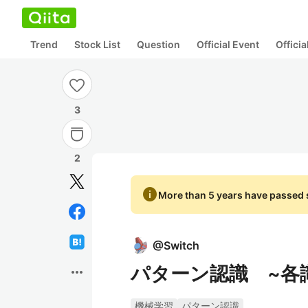
Trend
Stock List
Question
Official Event
Offici
3
2
info
More than 5 years have passed s
@
Switch
パターン認識 ~各
more_horiz
機械学習
パターン認識