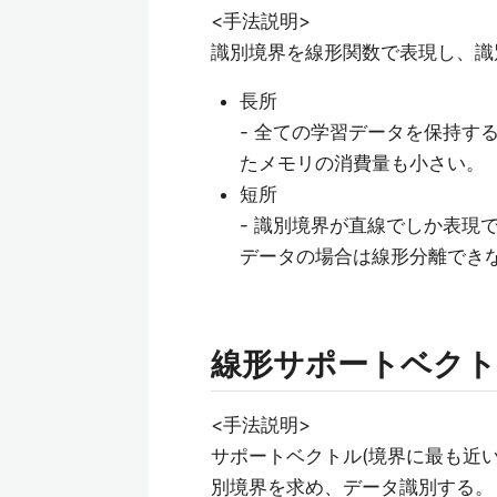
<手法説明>
識別境界を線形関数で表現し、識
長所
- 全ての学習データを保持す
たメモリの消費量も小さい。
短所
- 識別境界が直線でしか表現
データの場合は線形分離でき
線形サポートベク
<手法説明>
サポートベクトル(境界に最も近
別境界を求め、データ識別する。