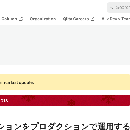
search
open_in_new
open_in_new
al Column
Organization
Qiita Careers
AI x Dev x Tea
ince last update.
2018
ケーションをプロダクションで運用す