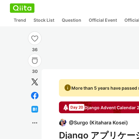
Trend
Stock List
Question
Official Event
Offici
36
30
info
More than 5 years have passed s
Django
Advent Calendar
Day 20
more_horiz
@
Surgo
(
Kitahara Kosei
)
Django アプリ