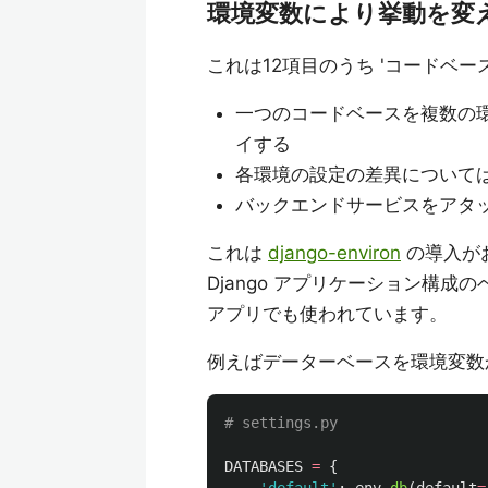
環境変数により挙動を変
これは12項目のうち 'コードベース'
一つのコードベースを複数の環
イする
各環境の設定の差異について
バックエンドサービスをアタ
これは
django-environ
の導入が
Django アプリケーション構
アプリでも使われています。
例えばデーターベースを環境変数
DATABASES
=
{