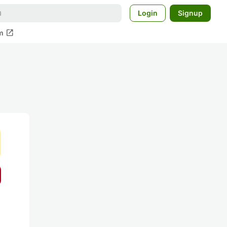
Login
Signup
open_in_new
m
る