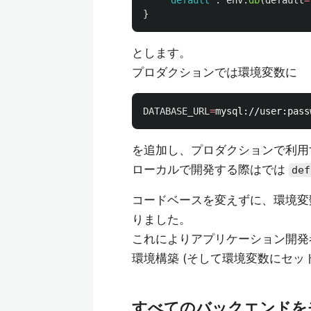
'
default
'
:
env
.
db
(
default
=
}
とします。
プロダクションでは環境変数に
DATABASE_URL
=
を追加し、プロダクションで利用
ローカルで開発する際はでは
def
コードベースを変えずに、環境変
りました。
これによりアプリケーション開発
環境構築 (そして環境変数にセッ
すべてのバックエンドを