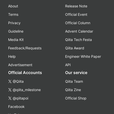
About
Release Note
Terms
Official Event
Privacy
Official Column
Guideline
Advent Calendar
Media Kit
Qiita Tech Festa
Feedback/Requests
Qiita Award
Help
Engineer White Paper
Advertisement
API
Official Accounts
Our service
@Qiita
Qiita Team
@qiita_milestone
Qiita Zine
@qiitapoi
Official Shop
Facebook