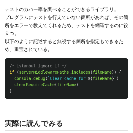
テストのカバー率を調べることができるライブラリ。
プログラムにテストを行えていない箇所があれば、その箇
所をエラーで教えてくれるため、テストを網羅するのに役
立つ。
以下のように記述すると無視する箇所を指定もできるた
め、重宝されている。
/* istanbul ignore if */
if 
(
serverMiddlewarePaths
.
includes
(
fileName
))
{
//
consola
.
debug
(
`Clear cache for 
${
fileName
}
`
)
clearRequireCache
(
fileName
)
}
実際に読んでみる