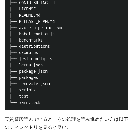
├── CONTRIBUTING.md

├── LICENSE

├── README.md

├── RELEASE_PLAN.md

├── azure-pipelines.yml

├── babel.config.js

├── benchmarks

├── distributions

├── examples

├── jest.config.js

├── lerna.json

├── package.json

├── packages

├── renovate.json

├── scripts

├── 
test
実質普段読んでいるところの処理を読み進めたい方は以下
のディレクトリを見ると良い。