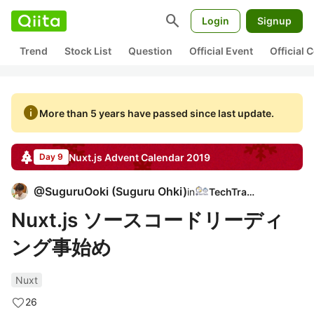
search
Login
Signup
Trend
Stock List
Question
Official Event
Official
info
More than 5 years have passed since last update.
Nuxt.js
Advent Calendar
2019
Day 9
@
SuguruOoki
(
Suguru Ohki
)
in
TechTrain
Nuxt.js ソースコードリーディ
ング事始め
Nuxt
26