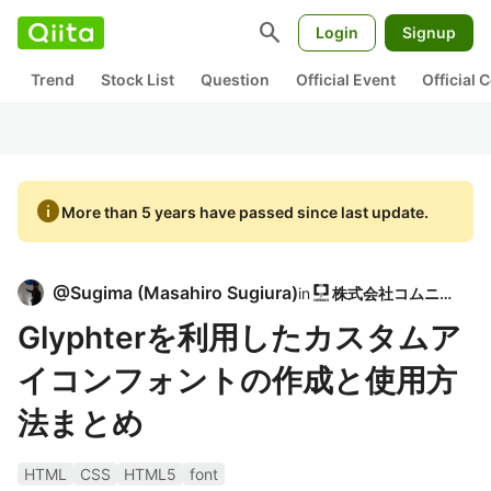
search
Login
Signup
Trend
Stock List
Question
Official Event
Official
info
More than 5 years have passed since last update.
@
Sugima
(
Masahiro Sugiura
)
in
株式会社コムニコ
Glyphterを利用したカスタムア
イコンフォントの作成と使用方
法まとめ
HTML
CSS
HTML5
font