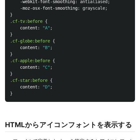
-webkit-font-smoothing
:
antialiased
;
-moz-osx-font-smoothing
:
grayscale
;
}
.cf-tv
:before
{
content
:
"A"
;
}
.cf-globe
:before
{
content
:
"B"
;
}
.cf-apple
:before
{
content
:
"C"
;
}
.cf-star
:before
{
content
:
"D"
;
}
HTMLからアイコンフォントを表示する