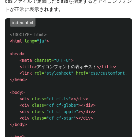
cssファイルで定義したclassを指定するとアイコンフォン
トが正常に表示されます。
index.html
<!DOCTYPE html>
<html
lang=
"ja"
>
<head>
<meta
charset=
"UTF-8"
>
<title>
アイコンフォントの表示テスト
</title>
<link
rel=
"stylesheet"
href=
"css/customfont.css"
</head>
<body>
<div
class=
"cf cf-tv"
></div>
<div
class=
"cf cf-globe"
></div>
<div
class=
"cf cf-apple"
></div>
<div
class=
"cf cf-star"
></div>
</body>