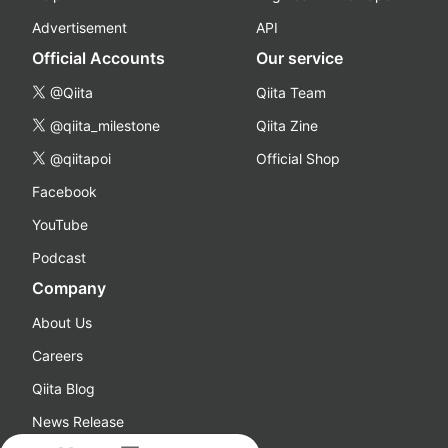
Advertisement
API
Official Accounts
Our service
@Qiita
Qiita Team
@qiita_milestone
Qiita Zine
@qiitapoi
Official Shop
Facebook
YouTube
Podcast
Company
About Us
Careers
Qiita Blog
News Release