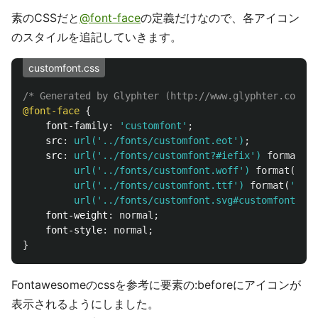
素のCSSだと
@font-face
の定義だけなので、各アイコン
のスタイルを追記していきます。
customfont.css
/* Generated by Glyphter (http://www.glyphter.com) o
@font-face
{
font-family
:
'customfont'
;
src
:
url('../fonts/customfont.eot')
;
src
:
url('../fonts/customfont?#iefix')
format
(
'e
url('../fonts/customfont.woff')
format
(
'wof
url('../fonts/customfont.ttf')
format
(
'true
url('../fonts/customfont.svg#customfont')
f
font-weight
:
normal
;
font-style
:
normal
;
}
Fontawesomeのcssを参考に要素の:beforeにアイコンが
表示されるようにしました。