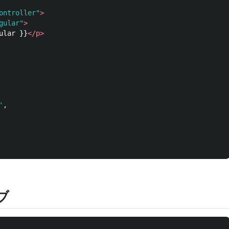
ontroller"
>
gular"
>
ular }}
</p>
'
,
ブ