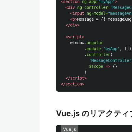
<section
ng-app=
"myApp"
>
<div
ng-controller=
"MessageC
<input
ng-model=
"messageAn
<p>
Message = {{ messageAng
</div>
<script>
window
.
angular
.
module
(
'
myApp
'
,
[])
.
controller
(
'
MessageController
$scope
=>
{}
)
</script>
</section>
Vue.js のリアクティ
Vue.js