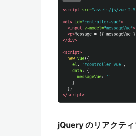
<script 
src=
"assets/js/vue-2.5
<div
id=
"controller-vue"
>
<input
v-model=
"messageVue"
>
<p>
Message = {{ messageVue }
</div>
<script>
new
Vue
({
el
:
'
#controller-vue
'
,
data
:
{
messageVue
:
''
}
})
</script>
jQuery のリアクテ