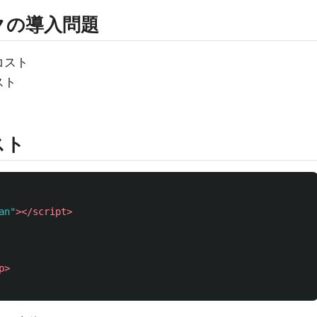
クの導入問題
コスト
スト
スト
an"
></script>
p>