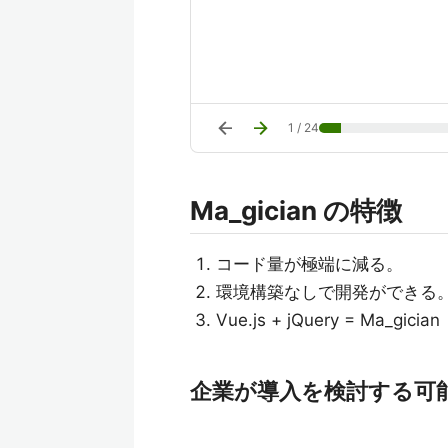
arrow_back
arrow_forward
1
/
24
Ma_gician の特徴
コード量が極端に減る。
環境構築なしで開発ができる
Vue.js + jQuery = Ma_gician
企業が導入を検討する可