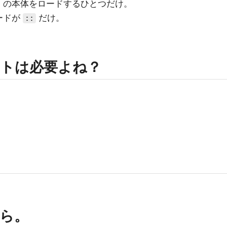
ian の本体をロードするひとつだけ。
ードが
だけ。
::
トは必要よね？
ら。