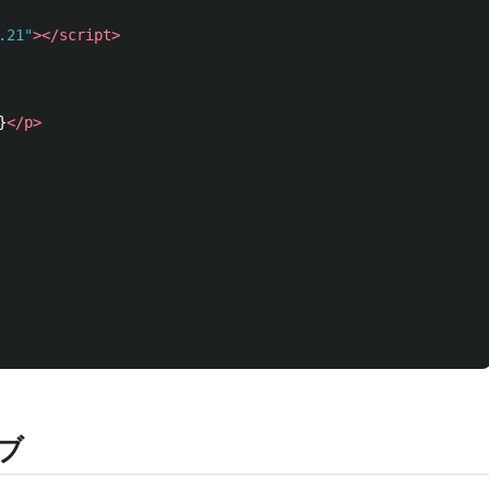
.21"
></script>
}
</p>
ィブ