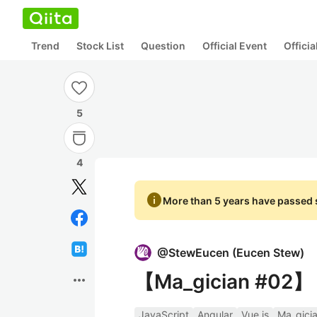
Trend
Stock List
Question
Official Event
Offici
5
4
info
More than 5 years have passed s
@
StewEucen
(
Eucen Stew
)
【Ma_gician #0
more_horiz
JavaScript
Angular
Vue.js
Ma_gici