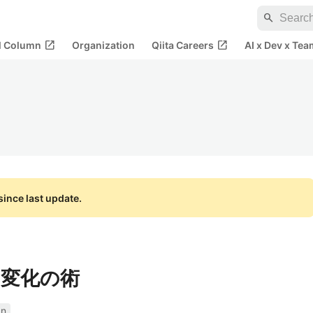
search
open_in_new
open_in_new
al Column
Organization
Qiita Careers
AI x Dev x Tea
ince last update.
2】 変化の術
an