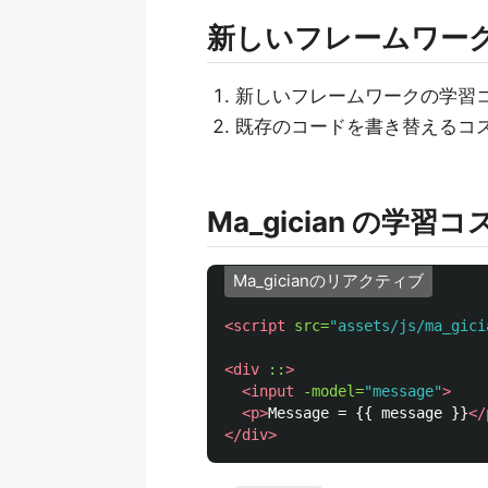
新しいフレームワー
新しいフレームワークの学習
既存のコードを書き替えるコ
Ma_gician の学習コ
Ma_gicianのリアクティブ
<script 
src=
"assets/js/ma_gici
<div
::
>
<input
-model=
"message"
>
<p>
Message = {{ message }}
</
</div>