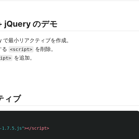
 + jQuery のデモ
 jQuery で最小リアクティブを作成。
する
を削除。
<script>
を追加。
ipt>
クティブ
-1.7.5.js"
></script>