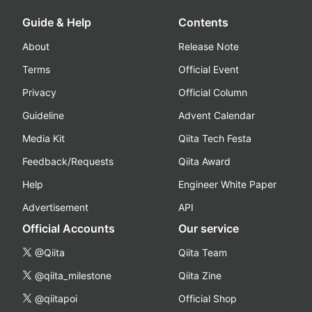
Guide & Help
Contents
About
Release Note
Terms
Official Event
Privacy
Official Column
Guideline
Advent Calendar
Media Kit
Qiita Tech Festa
Feedback/Requests
Qiita Award
Help
Engineer White Paper
Advertisement
API
Official Accounts
Our service
@Qiita
Qiita Team
@qiita_milestone
Qiita Zine
@qiitapoi
Official Shop