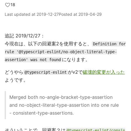
18
Last updated at
2019-12-27
Posted at
2019-04-29
追記 2019/12/27：
今現在は、以下の回避案2を使用すると、
Definition for
rule '@typescript-eslint/no-object-literal-type-
になります。
assertion' was not found
どうやら
がv2で
破壊的変更が入った
@typescript-eslint
ようです。
Merged both no-angle-bracket-type-assertion
and no-object-literal-type-assertion into one rule
- consistent-type-assertions.
そういうことで、回避案２は
@typescript-eslint/consis