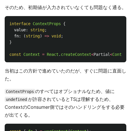
そのため、初期値が入力されていなくても問題なく通る。
interface
ContextProps
{
value
:
string
;
fn
:
(
string
)
=>
void
;
}
const
Context
=
React
.
createContext
<
Partial
<
ContextP
当初はこの方針で進めていたのだが、すぐに問題に直面し
た。
のすべてはオプショナルなため、値に
ContextProps
が許容されているとTSは理解するため、
undefined
ContextのConsumer側ではそのハンドリングをする必要
が出てくる。