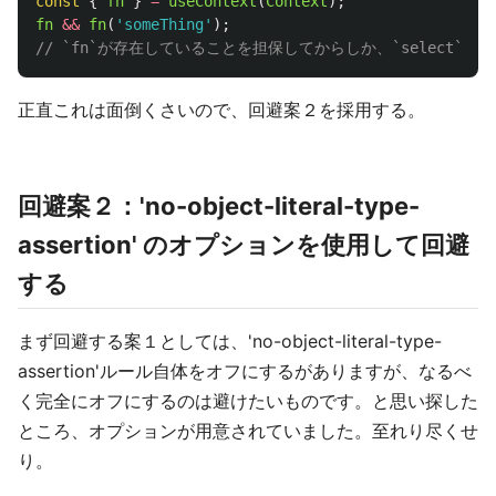
const
{
fn
}
=
useContext
(
Context
);
fn
&&
fn
(
'
someThing
'
);
// `fn`が存在していることを担保してからしか、`select`を
正直これは面倒くさいので、回避案２を採用する。
回避案２：'no-object-literal-type-
assertion' のオプションを使用して回避
する
まず回避する案１としては、'no-object-literal-type-
assertion'ルール自体をオフにするがありますが、なるべ
く完全にオフにするのは避けたいものです。と思い探した
ところ、オプションが用意されていました。至れり尽くせ
り。