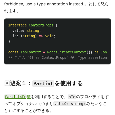
forbidden, use a type annotation instead.」として怒ら
れます。
interface
ContextProps
{
value
:
string
;
fn
:
(
string
)
=>
void
;
}
const
TabContext
=
React
.
createContext
({}
as 
Context
// ここの `{} as ContextProps` が 'Type assertion on
回避案１：
を使用する
Partial
型
を利用することで、
のプロパティをす
Partial<T>
<T>
べてオプショナル（つまり
みたいなこ
value?: string;
と）にすることができる。