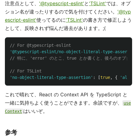
注意点として、
'@typescript-eslint'
と
'TSLint'
では、オプ
ション名が違ったりするので気を付けてください。
'@typ
escript-eslint'
使ってるのに
'TSLint'
の書き方で修正しよう
として、反映されず悩んだ過去があります。;(
// For @typescript-eslint
'
@typescript-eslint/no-object-literal-type-assertion
// 特に、'error' のとこ、true とか書くと、後ろのオプ
// For TSLint
'
no-object-literal-type-assertion
'
:
[
true
,
{
'
allow-
これで晴れて、React の Context API を TypeScript と
一緒に気持ちよく使うことができます。余談ですが、
use
はいいぞ。
Context
参考