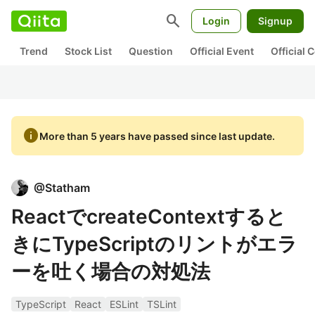
search
Login
Signup
Trend
Stock List
Question
Official Event
Official
info
More than 5 years have passed since last update.
@
Statham
ReactでcreateContextすると
きにTypeScriptのリントがエラ
ーを吐く場合の対処法
TypeScript
React
ESLint
TSLint