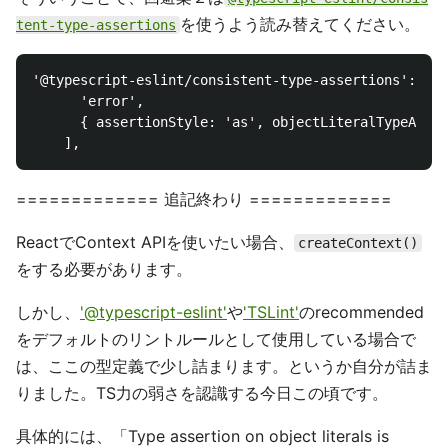
を使うよう読み替えてください。
tent-type-assertions
'@typescript-eslint/consistent-type-assertions': [

      'error',

      { assertionStyle: 'as', objectLiteralTypeAsser
============= 追記終わり =============
ReactでContext APIを使いたい場合、
createContext()
をする必要があります。
しかし、
'@typescript-eslint'
や
'TSLint'
のrecommended
をデフォルトのリントルールとして使用している場合で
は、ここの型定義で少し詰まります。というか自分が詰ま
りました。TS力の弱さを認識する今日この頃です。
具体的には、「Type assertion on object literals is