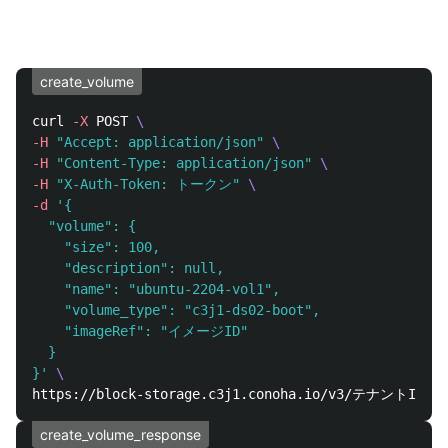
create_volume
curl 
-X
 POST 
\
-H
"Accept: application/json"
\
-H
"Content-Type: application/json"
\
-H
"X-Auth-Token: トークン"
\
-d
'{

  "volume": {

    "size": 100,

    "description": null,

    "name": "ubuntu-2204-vol1",

    "volume_type": "c3j1-ds02-boot",

    "imageRef": "イメージID"

  }

}'
\
create_volume_response