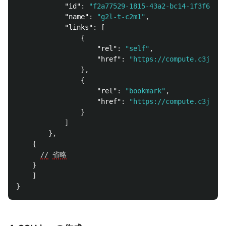
"id"
:
"f2a77529-1815-43a2-bc14-1f3f6b090
"name"
:
"g2l-t-c2m1"
,
"links"
:
[
{
"rel"
:
"self"
,
"href"
:
"https://compute.c3j1.co
},
{
"rel"
:
"bookmark"
,
"href"
:
"https://compute.c3j1.co
}
]
},
{
//
省略
}
]
}