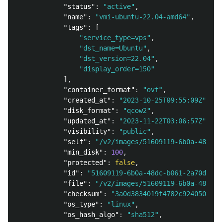
"status"
:
"active"
,
"name"
:
"vmi-ubuntu-22.04-amd64"
,
"tags"
:
[
"service_type=vps"
,
"dst_name=Ubuntu"
,
"dst_version=22.04"
,
"display_order=150"
],
"container_format"
:
"ovf"
,
"created_at"
:
"2023-10-25T09:55:09Z"
,
"disk_format"
:
"qcow2"
,
"updated_at"
:
"2023-11-22T03:06:57Z"
,
"visibility"
:
"public"
,
"self"
:
"/v2/images/51609119-6b0a-48dc-
"min_disk"
:
100
,
"protected"
:
false
,
"id"
:
"51609119-6b0a-48dc-b061-2a70d75f8
"file"
:
"/v2/images/51609119-6b0a-48dc-b
"checksum"
:
"3a0d3834019f4782c924050611e
"os_type"
:
"linux"
,
"os_hash_algo"
:
"sha512"
,