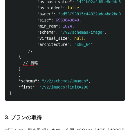
"os_hash_value"
:
"421b02a4d6be8d4dc3a575
"os_hidden"
:
false
,
"owner"
:
"ad53f93815c44822ada4bd2be9e7b4
"size"
:
6983843840
,
"min_ram"
:
1024
,
"schema"
:
"/v2/schemas/image"
,
"virtual_size"
:
null
,
"architecture"
:
"x86_64"
},
{
//
省略
}
],
"schema"
:
"/v2/schemas/images"
,
"first"
:
"/v2/images?limit=200"
}
3. プランの取得