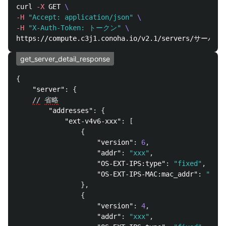
curl 
-X
 GET 
\
-H
"Accept: application/json"
\
-H
"X-Auth-Token: トークン"
\
get_server_detail_response
{
"server"
:
{
//
省略
"addresses"
:
{
"ext-v4v6-xxx"
:
[
{
"version"
:
6
,
"addr"
:
"xxx"
,
"OS-EXT-IPS:type"
:
"fixed"
,
"OS-EXT-IPS-MAC:mac_addr"
:
"xxx"
},
{
"version"
:
4
,
"addr"
:
"xxx"
,