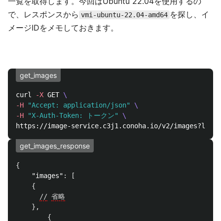
一覧を取得します。今回はUbuntu 22.04を使用するの
で、レスポンスから
を探し、イ
vmi-ubuntu-22.04-amd64
メージIDをメモしておきます。
get_images
curl 
-X
 GET 
\
-H
"Accept: application/json"
\
-H
"X-Auth-Token: トークン"
\
https://image-service.c3j1.conoha.io/v2/images?limit
get_images_response
{
"images"
:
[
{
//
省略
},
{