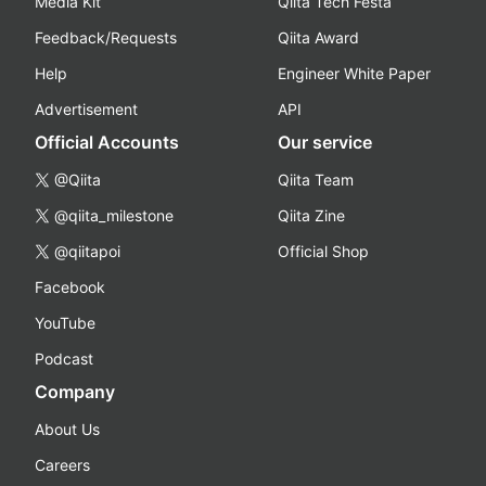
Media Kit
Qiita Tech Festa
Feedback/Requests
Qiita Award
Help
Engineer White Paper
Advertisement
API
Official Accounts
Our service
@Qiita
Qiita Team
@qiita_milestone
Qiita Zine
@qiitapoi
Official Shop
Facebook
YouTube
Podcast
Company
About Us
Careers