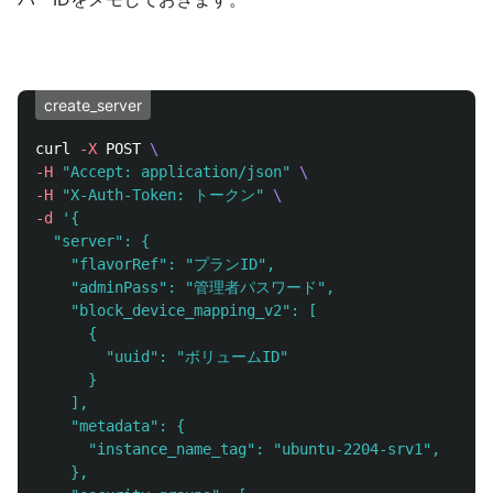
create_server
curl 
-X
 POST 
\
-H
"Accept: application/json"
\
-H
"X-Auth-Token: トークン"
\
-d
'{

  "server": {

    "flavorRef": "プランID",

    "adminPass": "管理者パスワード",

    "block_device_mapping_v2": [

      {

        "uuid": "ボリュームID"

      }

    ],

    "metadata": {

      "instance_name_tag": "ubuntu-2204-srv1",

    },
