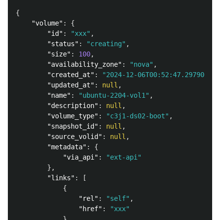
{
"volume"
:
{
"id"
:
"xxx"
,
"status"
:
"creating"
,
"size"
:
100
,
"availability_zone"
:
"nova"
,
"created_at"
:
"2024-12-06T00:52:47.297902"
,
"updated_at"
:
null
,
"name"
:
"ubuntu-2204-vol1"
,
"description"
:
null
,
"volume_type"
:
"c3j1-ds02-boot"
,
"snapshot_id"
:
null
,
"source_volid"
:
null
,
"metadata"
:
{
"via_api"
:
"ext-api"
},
"links"
:
[
{
"rel"
:
"self"
,
"href"
:
"xxx"
},