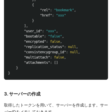
{
"rel"
:
"bookmark"
,
"href"
:
"xxx"
}
],
"user_id"
:
"xxx"
,
"bootable"
:
"false"
,
"encrypted"
:
false
,
"replication_status"
:
null
,
"consistencygroup_id"
:
null
,
"multiattach"
:
false
,
"attachments"
:
[]
}
}
3. サーバーの作成
取得したトークンを用いて、サーバーを作成します。サー
バーIDをメモしておきます。