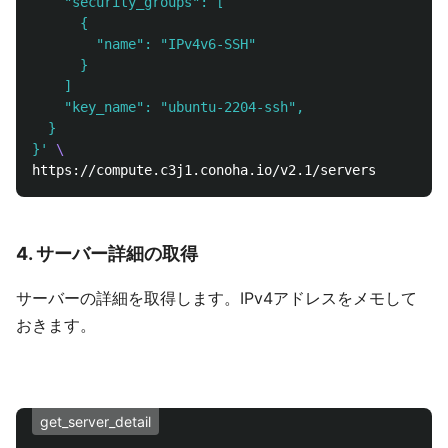
    "security_groups": [

      {

        "name": "IPv4v6-SSH"

      }

    ]

    "key_name": "ubuntu-2204-ssh",

  }

}'
\
4. サーバー詳細の取得
サーバーの詳細を取得します。IPv4アドレスをメモして
おきます。
get_server_detail