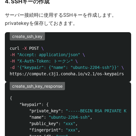
4. SSHキーの作成
サーバー接続時に使用するSSHキーを作成します。
privatekeyを保存しておきます。
create_ssh_key
curl 
-X
 POST 
\
-H
"Accept: application/json"
\
-H
"X-Auth-Token: トークン"
\
-d
'{"keypair": {"name": "ubuntu-2204-ssh"}}'
\
create_ssh_key_response
{
"keypair"
:
{
"private_key"
:
"-----BEGIN RSA PRIVATE KEY--
"name"
:
"ubuntu-2204-ssh"
,
"public_key"
:
"xxx"
,
"fingerprint"
:
"xxx"
,