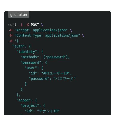
get_token
curl 
-i
-X
 POST 
\
-H
"Accept: application/json"
\
-H
"Content-Type: application/json"
\
-d
'{

  "auth": {

    "identity": {

      "methods": ["password"],

      "password": {

        "user": {

          "id": "APIユーザーID",

          "password": "パスワード"

        }

      }

    },

    "scope": {

      "project": {

        "id": "テナントID"
