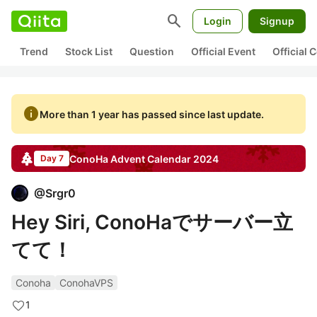
search
Login
Signup
Trend
Stock List
Question
Official Event
Official
info
More than 1 year has passed since last update.
ConoHa
Advent Calendar
2024
Day 7
@
Srgr0
Hey Siri, ConoHaでサーバー立
てて！
Conoha
ConohaVPS
1