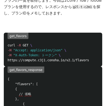
プランの一覧を取得します。今回は2Core / 1GB / 100GB
プランを使用するので、レスポンスから
を探
g2l-t-c2m1
し、プランIDをメモしておきます。
get_flavors
curl 
-X
 GET 
\
-H
"Accept: application/json"
\
-H
"X-Auth-Token: トークン"
\
get_flavors_response
{
"flavors"
:
[
{
//
省略
},
{