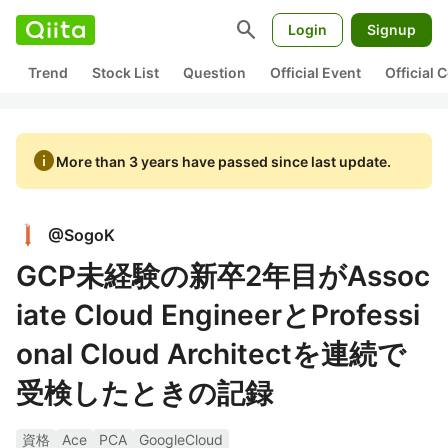
search
Login
Signup
Trend
Stock List
Question
Official Event
Official
info
More than 3 years have passed since last update.
@
SogoK
GCP未経験の新卒2年目がAssoc
iate Cloud EngineerとProfessi
onal Cloud Architectを連続で
受検したときの記録
資格
Ace
PCA
GoogleCloud