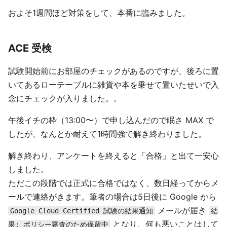
およそ1週間ほど対策をして、本番に臨みました。
ACE 受検
試験開始前にお部屋のチェックがあるのですが、後ろに置
いてあるローテーブルに雑貨や本を乗せて置いたせいで入
念にチェックが入りました。。
午後イチの枠（13:00〜）で申し込んだので眠さ MAX で
したが、なんとか耐えて1時間強で解き終わりました。
解き終わり、アンケートを終えると「合格」と出て一安心
しました。
ただこの段階では正式に合格ではなく、数日経ってからメ
ールで連絡がきます。筆者の場合は5日後に Google から
メールが届き
Google Cloud Certified 試験の結果通知
結
となり、何も悪いことはして
果: ポリシー審査のため保留中