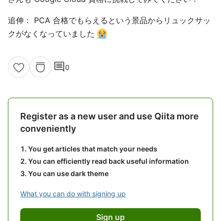
追伸： PCA 合格でもらえるという景品からリュックサッ
クがなくなっていました
comment
0
Register as a new user and use Qiita more
conveniently
You get articles that match your needs
You can efficiently read back useful information
You can use dark theme
What you can do with signing up
Sign up