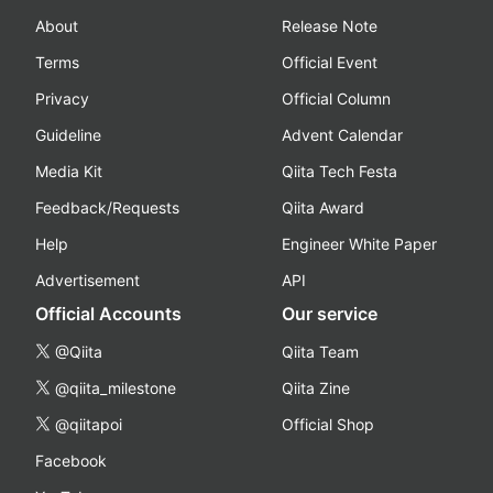
About
Release Note
Terms
Official Event
Privacy
Official Column
Guideline
Advent Calendar
Media Kit
Qiita Tech Festa
Feedback/Requests
Qiita Award
Help
Engineer White Paper
Advertisement
API
Official Accounts
Our service
@Qiita
Qiita Team
@qiita_milestone
Qiita Zine
@qiitapoi
Official Shop
Facebook