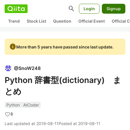
search
Login
Signup
Trend
Stock List
Question
Official Event
Official
info
More than 5 years have passed since last update.
@
SnoW248
Python 辞書型(dictionary) ま
とめ
Python
AtCoder
8
Last updated at
2019-08-11
Posted at
2019-08-11