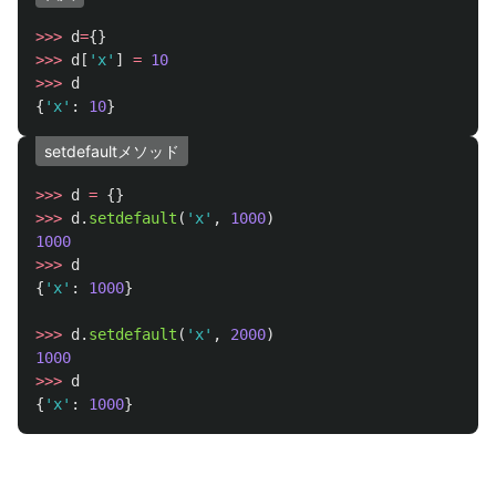
>>>
d
=
{}
>>>
d
[
'
x
'
]
=
10
>>>
d
{
'
x
'
:
10
}
setdefaultメソッド
>>>
d
=
{}
>>>
d
.
setdefault
(
'
x
'
,
1000
)
1000
>>>
d
{
'
x
'
:
1000
}
>>>
d
.
setdefault
(
'
x
'
,
2000
)
1000
>>>
d
{
'
x
'
:
1000
}