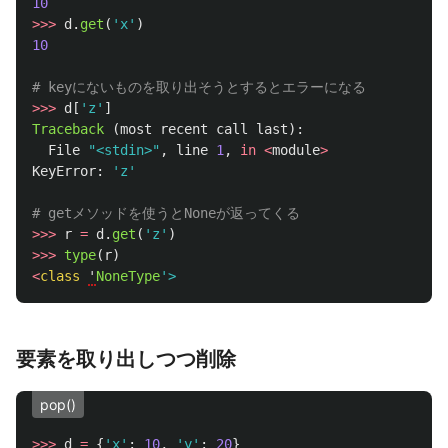
10
>>>
d
.
get
(
'
x
'
)
10
>>>
d
[
'
z
'
]
Traceback 
(
most
recent
call
last
):
File
"
<stdin>
"
,
line
1
,
in
<
module
>
KeyError
:
'
z
'
>>>
r
=
d
.
get
(
'
z
'
)
>>>
type
(
r
)
<
class
'
NoneType
'
要素を取り出しつつ削除
pop()
>>>
d
=
{
'
x
'
:
10
,
'
y
'
:
20
}