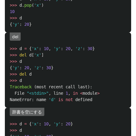
>>>
d
.
pop
(
'
x
'
)
10
>>>
d
{
'
y
'
:
20
}
del
>>>
d
=
{
'
x
'
:
10
,
'
y
'
:
20
,
'
z
'
:
30
}
>>>
del
d
[
'
x
'
]
>>>
d
{
'
y
'
:
20
,
'
z
'
:
30
}
>>>
del
d
>>>
d
Traceback 
(
most
recent
call
last
):
File
"
<stdin>
"
,
line
1
,
in
<
module
>
NameError
:
name
'
d
'
is
not
defined
辞書を空にする
>>>
d
=
{
'
x
'
:
10
,
'
y
'
:
20
}
>>>
d