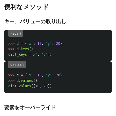
便利なメソッド
キー、バリューの取り出し
keys()
>>>
d
=
{
'
x
'
:
10
,
'
y
'
:
20
}
>>>
d
.
keys
()
dict_keys
([
'
x
'
,
'
y
'
])
values()
>>>
d
=
{
'
x
'
:
10
,
'
y
'
:
20
}
>>>
d
.
values
()
dict_values
([
10
,
20
])
要素をオーバーライド