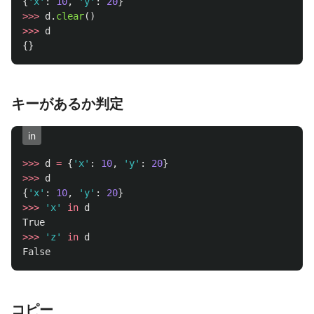
{
'
x
'
:
10
,
'
y
'
:
20
}
>>>
d
.
clear
()
>>>
d
{}
キーがあるか判定
in
>>>
d
=
{
'
x
'
:
10
,
'
y
'
:
20
}
>>>
d
{
'
x
'
:
10
,
'
y
'
:
20
}
>>>
'
x
'
in
d
True
>>>
'
z
'
in
d
False
コピー