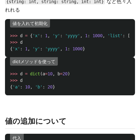
など色々入
{string: int, string: string, int: int}
れれる
値を入れて初期化
>>>
d
=
{
'
x
'
:
1
,
'
y
'
:
'
yyyy
'
,
1
:
1000
,
'
list
'
:
[
10
,
>>>
d
{
'
x
'
:
1
,
'
y
'
:
'
yyyy
'
,
1
:
1000
}
dictメソッドを使って
>>>
d
=
dict
(
a
=
10
,
b
=
20
)
>>>
d
{
'
a
'
:
10
,
'
b
'
:
20
}
値の追加について
代入