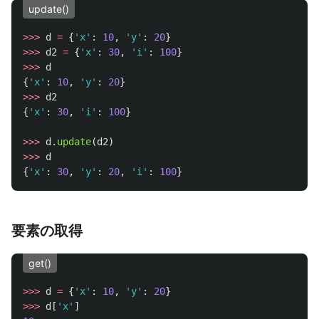
update()
>>>
d
=
{
'
x
'
:
10
,
'
y
'
:
20
}
>>>
d2
=
{
'
x
'
:
30
,
'
i
'
:
100
}
>>>
d
{
'
x
'
:
10
,
'
y
'
:
20
}
>>>
d2
{
'
x
'
:
30
,
'
i
'
:
100
}
>>>
d
.
update
(
d2
)
>>>
d
{
'
x
'
:
30
,
'
y
'
:
20
,
'
i
'
:
100
}
要素の取得
get()
>>>
d
=
{
'
x
'
:
10
,
'
y
'
:
20
}
>>>
d
[
'
x
'
]