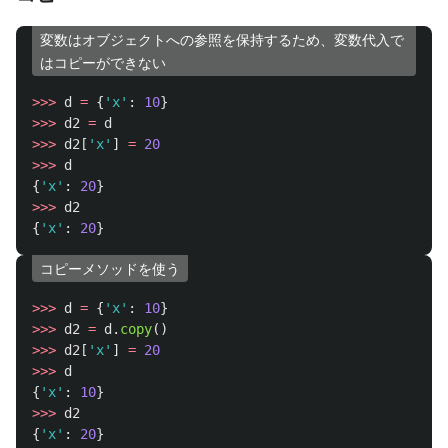
変数はオブジェクトへの参照を保持するため、変数代入で
はコピーができない
>>>
d
=
{
'
x
'
:
10
}
>>>
d2
=
d
>>>
d2
[
'
x
'
]
=
20
>>>
d
{
'
x
'
:
20
}
>>>
d2
{
'
x
'
:
20
}
コピーメソッドを使う
>>>
d
=
{
'
x
'
:
10
}
>>>
d2
=
d
.
copy
()
>>>
d2
[
'
x
'
]
=
20
>>>
d
{
'
x
'
:
10
}
>>>
d2
{
'
x
'
:
20
}