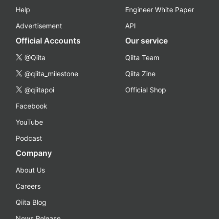
Help
Engineer White Paper
Advertisement
API
Official Accounts
Our service
@Qiita
Qiita Team
@qiita_milestone
Qiita Zine
@qiitapoi
Official Shop
Facebook
YouTube
Podcast
Company
About Us
Careers
Qiita Blog
News Release