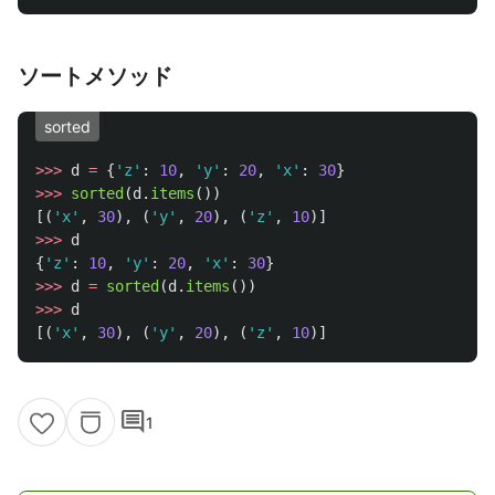
ソートメソッド
sorted
>>>
d
=
{
'
z
'
:
10
,
'
y
'
:
20
,
'
x
'
:
30
}
>>>
sorted
(
d
.
items
())
[(
'
x
'
,
30
),
(
'
y
'
,
20
),
(
'
z
'
,
10
)]
>>>
d
{
'
z
'
:
10
,
'
y
'
:
20
,
'
x
'
:
30
}
>>>
d
=
sorted
(
d
.
items
())
>>>
d
[(
'
x
'
,
30
),
(
'
y
'
,
20
),
(
'
z
'
,
10
)]
comment
1