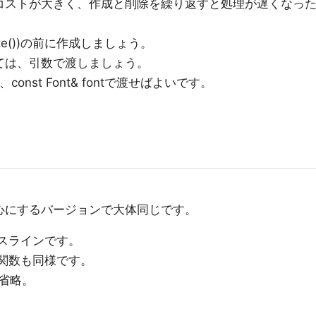
るコストが大きく、作成と削除を繰り返すと処理が遅くなっ
pdate())の前に作成しましょう。
しては、引数で渡しましょう。
onst Font& fontで渡せばよいです。
を中心にするバージョンで大体同じです。
ースラインです。
画関数も同様です。
省略。