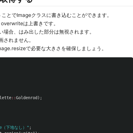
riteを使うことでImageクラスに書き込むことができます。
verwriteは上書きです。
きい場合、はみ出した部分は無視されます。
描画されません。
Image.resizeで必要な大きさを確保しましょう。
lette
::
Goldenrod
);
ite（下地なし）"
;