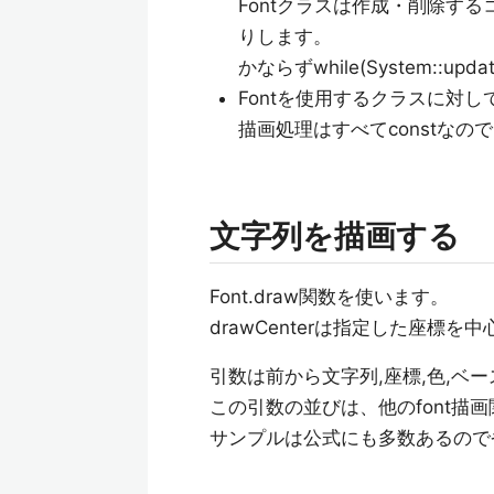
Fontクラスは作成・削除す
りします。
かならずwhile(System::u
Fontを使用するクラスに対
描画処理はすべてconstなので、c
文字列を描画する
Font.draw関数を使います。
drawCenterは指定した座標
引数は前から文字列,座標,色,ベ
この引数の並びは、他のfont描
サンプルは公式にも多数あるので