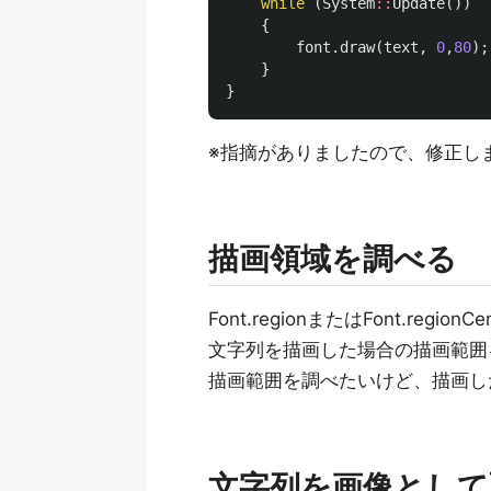
while
(
System
::
Update
())
{
font
.
draw
(
text
,
0
,
80
);
}
}
※指摘がありましたので、修正し
描画領域を調べる
Font.regionまたはFont.regio
文字列を描画した場合の描画範囲
描画範囲を調べたいけど、描画し
文字列を画像として