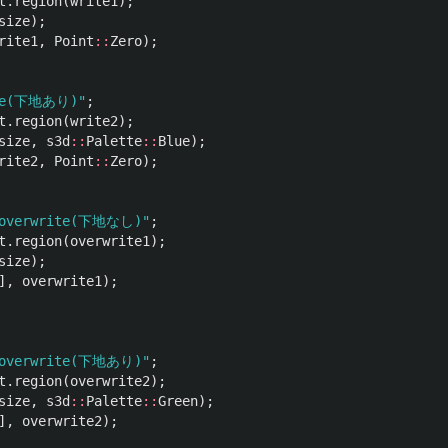
t
.
region
(
write1
);
size
);
rite1
,
Point
::
Zero
);
te(下地あり)"
;
t
.
region
(
write2
);
size
,
s3d
::
Palette
::
Blue
);
rite2
,
Point
::
Zero
);
"overwrite(下地なし)"
;
t
.
region
(
overwrite1
);
size
);
],
overwrite1
);
"overwrite(下地あり)"
;
t
.
region
(
overwrite2
);
size
,
s3d
::
Palette
::
Green
);
],
overwrite2
);