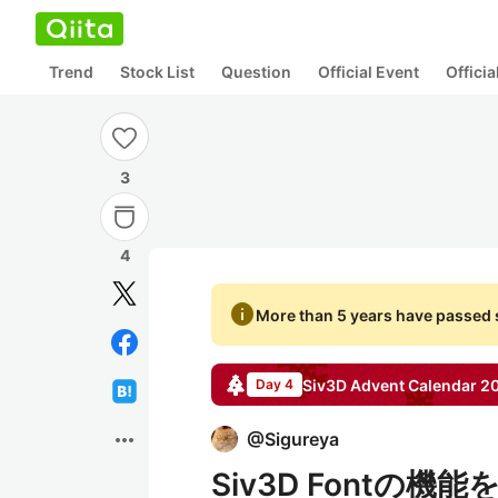
Trend
Stock List
Question
Official Event
Offici
3
4
info
More than 5 years have passed s
Siv3D
Advent Calendar
2
Day 4
more_horiz
@
Sigureya
Siv3D Fontの機