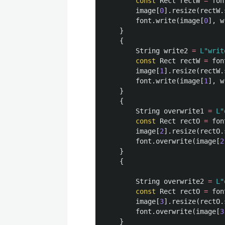
const
Rect
rectW
=
fon
image
[
0
].
resize
(
rectW
.
font
.
write
(
image
[
0
],
w
}
{
String
write2
=
L"wri
const
Rect
rectW
=
fon
image
[
1
].
resize
(
rectW
.
font
.
write
(
image
[
1
],
w
}
{
String
overwrite1
=
L
const
Rect
rectO
=
fon
image
[
2
].
resize
(
rectO
.
font
.
overwrite
(
image
[
2
}
{
String
overwrite2
=
L
const
Rect
rectO
=
fon
image
[
3
].
resize
(
rectO
.
font
.
overwrite
(
image
[
3
}