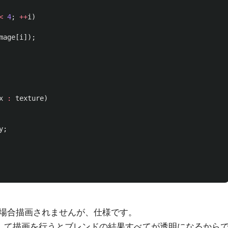
<
4
;
++
i
)
mage
[
i
]);
x
:
texture
)
y
;
場合描画されませんが、仕様です。
の画像に対して描画を行うとブレンドの結果すべてが透明になるから