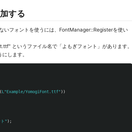
加する
ントを使うには、FontManager::Registerを使い
iFont.ttf" というファイル名で「よもぎフォント」があります
ようにします。
(
L"Example/YomogiFont.ttf"
))
ト"
);