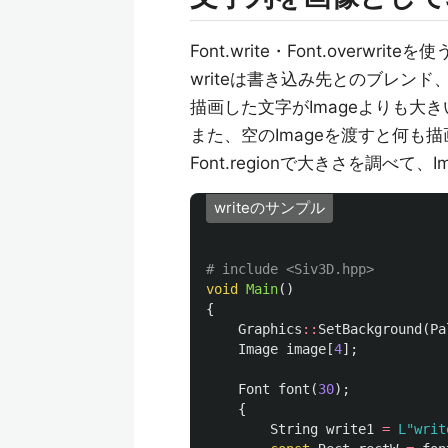
Font.write・Font.overw
writeは書き込み先とのブレンド、o
描画した文字がImageよりも大
また、空のImageを渡すと何も
Font.regionで大きさを調べて、
writeのサンプル
void
Main
()
{
Graphics
::
SetBackground
(
Pa
Image
image
[
4
];
Font
font
(
30
);
{
String
write1
=
L"wr