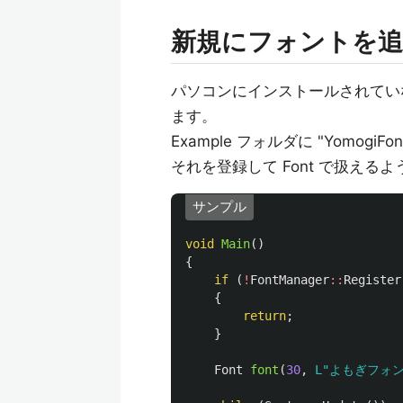
新規にフォントを追
パソコンにインストールされていないフォ
ます。
Example フォルダに "Yomog
それを登録して Font で扱える
サンプル
void
Main
()
{
if
(
!
FontManager
::
Register
{
return
;
}
Font
font
(
30
,
L"よもぎフォン