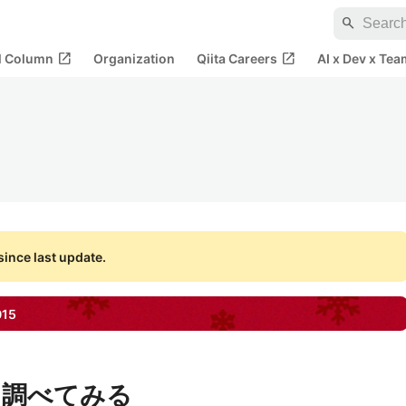
search
open_in_new
open_in_new
al Column
Organization
Qiita Careers
AI x Dev x Tea
ince last update.
015
能を調べてみる