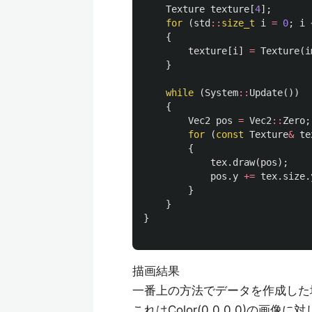
Texture
texture
[
4
];
for
(
std
::
size_t
i
=
0
;
i
{
texture
[
i
]
=
Texture
(
i
}
while
(
System
::
Update
())
{
Vec2
pos
=
Vec2
::
Zero
;
for
(
const
Texture
&
te
{
tex
.
draw
(
pos
);
pos
.
y
+=
tex
.
size
.
}
}
}
描画結果
一番上の方法でデータを作成した
これはColor(0,0,0,0)