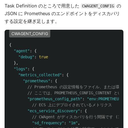
Task Definition のところで用意した
の
CWAGENT_CONFIG
JSON に Prometheus のエンドポイントをディスカバリ
する設定を継ぎ足します。
CWAGENT_CONFIG
{
"
agent
"
:
{
"
debug
"
:
true
},
"
logs
"
:
{
"
metrics_collected
"
:
{
"
prometheus
"
:
{
// Prometheus の設定情報をファイル、または環
// ここでは、PROMETHEUS_CONFIG_CONTE
"
prometheus_config_path
"
:
"
env:PROMETHEUS_CO
// ECS 上にデプロイされているメトリクス
"
ecs_service_discovery
"
:
{
// CWAgent がディスカバリを行う間隔です (1
"
sd_frequency
"
:
"
1m
"
,