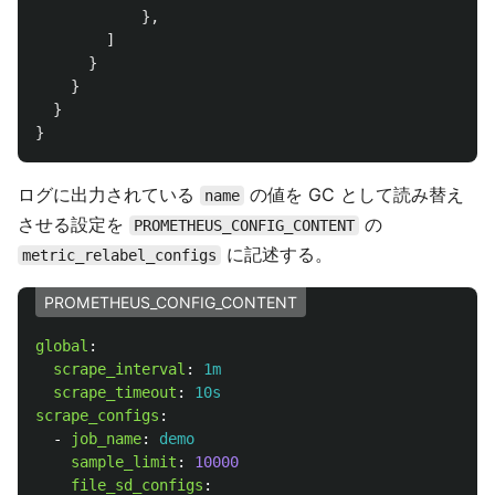
},
]
}
}
}
}
ログに出力されている
の値を GC として読み替え
name
させる設定を
の
PROMETHEUS_CONFIG_CONTENT
に記述する。
metric_relabel_configs
PROMETHEUS_CONFIG_CONTENT
global
:
scrape_interval
:
1m
scrape_timeout
:
10s
scrape_configs
:
-
job_name
:
demo
sample_limit
:
10000
file_sd_configs
: