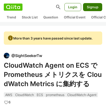
search
Login
Signup
Trend
Stock List
Question
Official Event
Official
info
More than 3 years have passed since last update.
@
SightSeekerTw
CloudWatch Agent on ECS で
Prometheus メトリクスを Clou
dWatch Metrics に集約する
AWS
CloudWatch
ECS
prometheus
CloudWatch-Agent
6