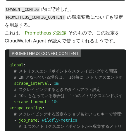
内に記述した、
CWAGENT_CONFIG
の環境変数についても設定
PROMETHEUS_CONFIG_CONTENT
を用意する。
これは、
Prometheus の設定
そのもので、この設定を
CloudWatch Agent が読んで使ってくれるようです。
PROMETHEUS_CONFIG_CONTENT
global
:
# メトリクスエンドポイントをスクレイピングする間隔
# 1m となっている場合は、 1分毎に メトリクスエンドポイン
scrape_interval
:
1m
# スクレイピングするときのタイムアウト設定
# 10s となっている場合は、１つのメトリクスエンドポイ
scrape_timeout
:
10s
scrape_configs
:
# スクレイピングする設定をジョブ名といったキーで管理する
-
job_name
:
wildfly-metrics
# １つのメトリクスエンドポイントから収集するメトリクス