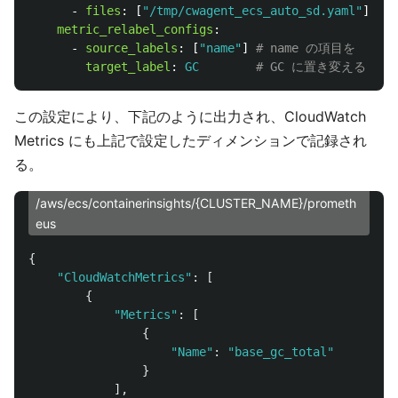
-
files
:
[
"
/tmp/cwagent_ecs_auto_sd.yaml"
]
metric_relabel_configs
:
-
source_labels
:
[
"
name"
]
# name の項目を
target_label
:
GC
# GC に置き変える (so
この設定により、下記のように出力され、CloudWatch
Metrics にも上記で設定したディメンションで記録され
る。
/aws/ecs/containerinsights/{CLUSTER_NAME}/prometh
eus
{
"
CloudWatchMetrics
"
:
[
{
"
Metrics
"
:
[
{
"
Name
"
:
"
base_gc_total
"
}
],