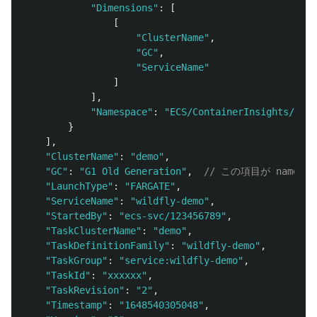
"
Dimensions
"
:
[
[
"
ClusterName
"
,
"
GC
"
,
"
ServiceName
"
]
],
"
Namespace
"
:
"
ECS/ContainerInsights/Prom
}
],
"
ClusterName
"
:
"
demo
"
,
"
GC
"
:
"
G1 Old Generation
"
,
// この項目が name
"
LaunchType
"
:
"
FARGATE
"
,
"
ServiceName
"
:
"
wildfly-demo
"
,
"
StartedBy
"
:
"
ecs-svc/123456789
"
,
"
TaskClusterName
"
:
"
demo
"
,
"
TaskDefinitionFamily
"
:
"
wildfly-demo
"
,
"
TaskGroup
"
:
"
service:wildfly-demo
"
,
"
TaskId
"
:
"
xxxxxx
"
,
"
TaskRevision
"
:
"
2
"
,
"
Timestamp
"
:
"
1648540305048
"
,