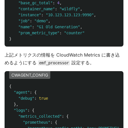
"
base_gc_total
"
:
4
,
"
container_name
"
:
"
wildfly
"
,
"
instance
"
:
"
10.123.123.123:9990
"
,
"
job
"
:
"
demo
"
,
"
name
"
:
"
G1 Old Generation
"
,
"
prom_metric_type
"
:
"
counter
"
}
上記メトリクスの情報を CloudWatch Metrics に書き込
めるようにする
設定する。
emf_processor
CWAGENT_CONFIG
{
"
agent
"
:
{
"
debug
"
:
true
},
"
logs
"
:
{
"
metrics_collected
"
:
{
"
prometheus
"
:
{