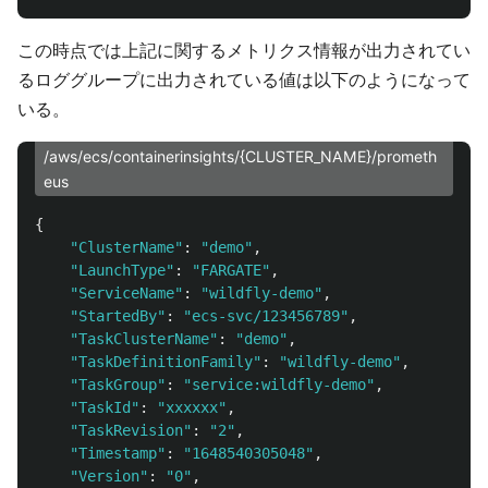
この時点では上記に関するメトリクス情報が出力されてい
るロググループに出力されている値は以下のようになって
いる。
/aws/ecs/containerinsights/{CLUSTER_NAME}/prometh
eus
{
"
ClusterName
"
:
"
demo
"
,
"
LaunchType
"
:
"
FARGATE
"
,
"
ServiceName
"
:
"
wildfly-demo
"
,
"
StartedBy
"
:
"
ecs-svc/123456789
"
,
"
TaskClusterName
"
:
"
demo
"
,
"
TaskDefinitionFamily
"
:
"
wildfly-demo
"
,
"
TaskGroup
"
:
"
service:wildfly-demo
"
,
"
TaskId
"
:
"
xxxxxx
"
,
"
TaskRevision
"
:
"
2
"
,
"
Timestamp
"
:
"
1648540305048
"
,
"
Version
"
:
"
0
"
,