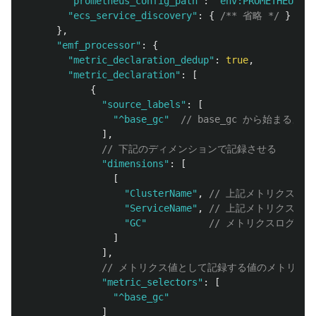
"
prometheus_config_path
"
:
"
env:PROMETHEUS_CO
"
ecs_service_discovery
"
:
{
/** 省略 */
}
},
"
emf_processor
"
:
{
"
metric_declaration_dedup
"
:
true
,
"
metric_declaration
"
:
[
{
"
source_labels
"
:
[
"
^base_gc
"
// base_gc から始ま
],
// 下記のディメンションで記録させる
"
dimensions
"
:
[
[
"
ClusterName
"
,
// 上記メトリクスログ
"
ServiceName
"
,
// 上記メトリクスログ
"
GC
"
// メトリクスログに 
]
],
// メトリクス値として記録する値のメトリク
"
metric_selectors
"
:
[
"
^base_gc
"
]