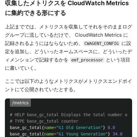
収集したメトリクスを CloudWatch Metrics
に集約できる形にする
上記まででは、メトリクスを収集してそれをそのままログ
グループに流しているだけで、 CloudWatch Metrics に
記録されるようにはならないため、
に設
CWAGENT_CONFIG
定を追加し、どういったネームスペースに、どういったデ
ィメンションで記録するかを
という項目
emf_processor
に書いていく。
ここでは以下のようなメトリクスがメトリクスエンドポイ
ントにて公開されていたとする。
/metrics
# HELP base_gc_total Displays the total number of co
# TYPE base_gc_total counter
base_gc_total
{
name
=
"G1 Old Generation"
}
0.0
base_gc_total
{
name
=
"G1 Young Generation"
}
34.0