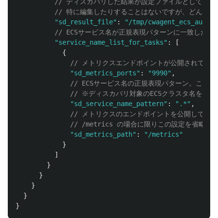
// ディスカバリした結果が設定ファイルとしてこ
// 特に編集したりすることはないですが、どんな
"
sd_result_file
"
:
"
/tmp/cwagent_ecs_auto_s
// ECSサービス名が正規表現パターンに一致した
"
service_name_list_for_tasks
"
:
[
{
// メトリクスエンドポイントが公開されてい
"
sd_metrics_ports
"
:
"
9990
"
,
// ECSサービス名の正規表現パターン。このパ
// ※ディスカバリ対象のECSクラスタ名を ecs_
"
sd_service_name_pattern
"
:
"
.*
"
,
// メトリクスのエンドポイントを公開してい
// /metrics の場合に限りこの設定を省略
"
sd_metrics_path
"
:
"
/metrics
"
}
]
}
}
}
}
}