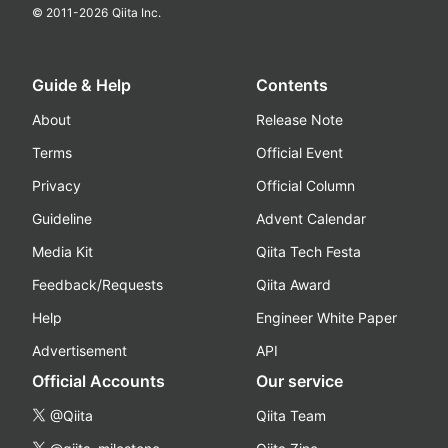
© 2011-
2026
Qiita Inc.
Guide & Help
Contents
About
Release Note
Terms
Official Event
Privacy
Official Column
Guideline
Advent Calendar
Media Kit
Qiita Tech Festa
Feedback/Requests
Qiita Award
Help
Engineer White Paper
Advertisement
API
Official Accounts
Our service
@Qiita
Qiita Team