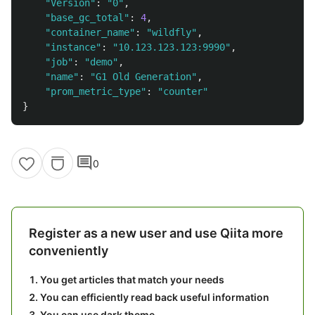
"
Version
"
:
"
0
"
,
"
base_gc_total
"
:
4
,
"
container_name
"
:
"
wildfly
"
,
"
instance
"
:
"
10.123.123.123:9990
"
,
"
job
"
:
"
demo
"
,
"
name
"
:
"
G1 Old Generation
"
,
"
prom_metric_type
"
:
"
counter
"
}
comment
0
Register as a new user and use Qiita more
conveniently
You get articles that match your needs
You can efficiently read back useful information
You can use dark theme