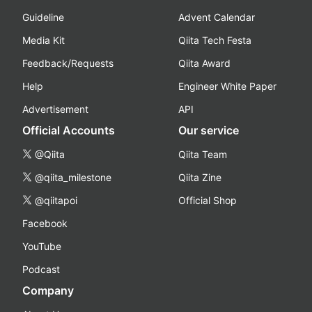
Guideline
Advent Calendar
Media Kit
Qiita Tech Festa
Feedback/Requests
Qiita Award
Help
Engineer White Paper
Advertisement
API
Official Accounts
Our service
@Qiita
Qiita Team
@qiita_milestone
Qiita Zine
@qiitapoi
Official Shop
Facebook
YouTube
Podcast
Company