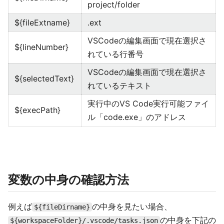
project/folder
${fileExtname}
.ext
VSCodeの編集画面で現在選択さ
${lineNumber}
れている行番号
VSCodeの編集画面で現在選択さ
${selectedText}
れているテキスト
実行中のVS Code実行可能ファイ
${execPath}
ル「code.exe」のアドレス
変数の中身の確認方法
例えば
の中身を見たい場合、
${fileDirname}
の中身を下記の
${workspaceFolder}/.vscode/tasks.json