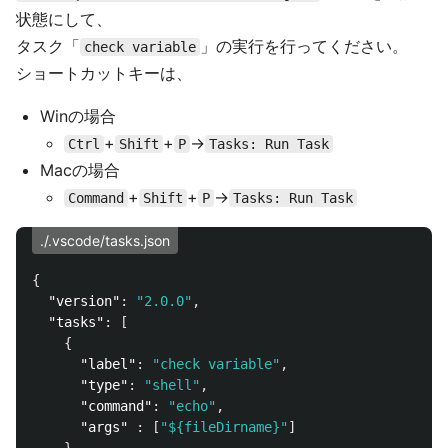
状態にして、
タスク「
」の実行を行ってください。
check variable
ショートカットキーは、
Winの場合
+
+
→
Ctrl
Shift
P
Tasks: Run Task
Macの場合
+
+
→
Command
Shift
P
Tasks: Run Task
./.vscode/tasks.json
{
"version"
:
"2.0.0"
,
"tasks"
:
[
{
"label"
:
"check variable"
,
"type"
:
"shell"
,
"command"
:
"echo"
,
"args"
:
[
"${fileDirname}"
]