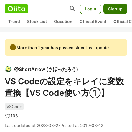
search
Login
Signup
Trend
Stock List
Question
Official Event
Official
info
More than 1 year has passed since last update.
@
ShortArrow
(
さぼったろう
)
VS Codeの設定をキレイに変数
置換【VS Code使い方①】
VSCode
196
Last updated at
2023-08-27
Posted at
2019-03-12