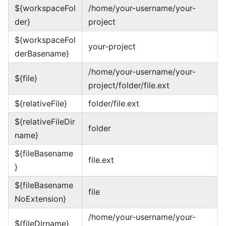
${workspaceFol
/home/your-username/your-
der}
project
${workspaceFol
your-project
derBasename}
/home/your-username/your-
${file}
project/folder/file.ext
${relativeFile}
folder/file.ext
${relativeFileDir
folder
name}
${fileBasename
file.ext
}
${fileBasename
file
NoExtension}
/home/your-username/your-
${fileDirname}