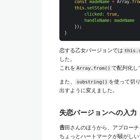
const
madeName
=
Array
.
fro
this
.
setState
({
clicked
:
true
,
handleName
:
madeName
});
}
恋する乙女バージョンでは
this.
した。
これを
で配列化し
Array.from()
また、
を使って切
substring()
出すように変えました。
失恋バージョンへの入力
𠮷
田さんのほうから、アプローチ
ちょっとハートマークが騒がしい