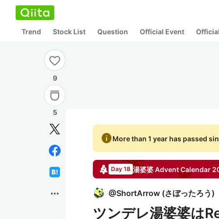
Trend
Stock List
Question
Official Event
Offici
9
5
info
More than 1 year has passed sin
湯婆婆
Advent Calendar
2
Day 18
more_horiz
@
ShortArrow
(
さぼったろう
)
ツンデレ湯婆婆はRe