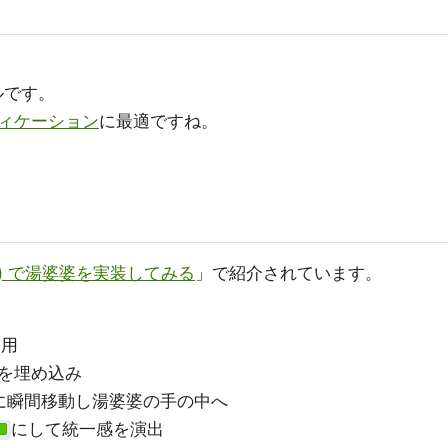
ルです。
ィケーション
に最適ですね。
cript) で湯婆婆を実装してみる
」で紹介されています。
使用
婆を埋め込み
veに瞬間移動し湯婆婆の手の中へ
にして統一感を演出