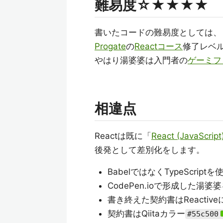
難易度☆★★★★
書いたコードの難易度としては、
Progate
の
Reactコース
修了レベ
やはり湯婆婆は入門者の
ゲーミフ
相違点
Reactは既に「
React (JavaS
後発として差別化をします。
BabelではなくTypeScriptを
CodePen.ioで形成した湯婆
書き終えた契約書はReacti
契約書はQiitaカラー
#55c500