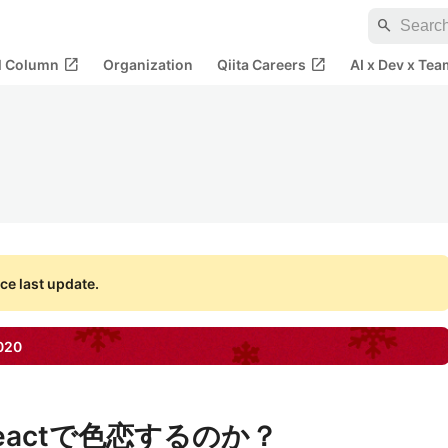
search
open_in_new
open_in_new
al Column
Organization
Qiita Careers
AI x Dev x Tea
ce last update.
020
actで色恋するのか？