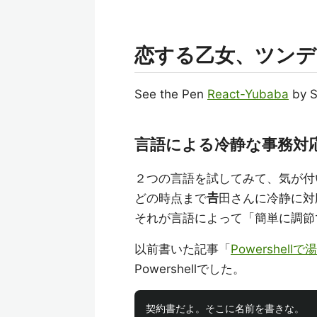
恋する乙女、ツンデ
See the Pen
React-Yubaba
by S
言語による冷静な事務対
２つの言語を試してみて、気が付
どの時点まで
𠮷
田さんに冷静に対
それが言語によって「簡単に調節
以前書いた記事「
Powershel
Powershellでした。
契約書だよ。そこに名前を書きな。
