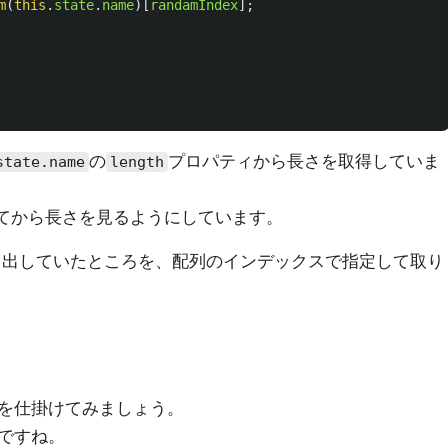
m
(
this
.
state
.
name
)[
randamIndex
];
の
プロパティから長さを取得していま
state.name
length
てから長さを見るようにしています。
り出していたところを、配列のインデックスで指定して取り
を仕掛けてみましょう。
ですね。