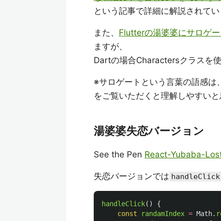
という記事で詳細に解説されてい
また、
Flutterの湯婆婆にサロ
ますが、
Dartの場合Charactersク
※サロゲートという言葉の語感は
をご覧いただくと理解しやすいと
湯婆婆失恋バージョン
See the Pen
React-Yubaba-Los
失恋バージョンでは
handleClick
handleClick
()
{
const
randamIndex
=
Math
.
r