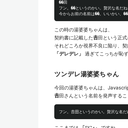
��田

フン。��というのかい。贅沢な名だね
この時の湯婆婆ちゃんは、
契約書に記載した
𠮷
田という正式
それどころか視界不良に陥り、契
「デレデレ」
過ぎてこっちが恥ず
ツンデレ湯婆婆ちゃん
今回の湯婆婆ちゃんは、Javascri
𠮷
田さんという名前を発声するこ
ここまでは
「ツン」
ですね。