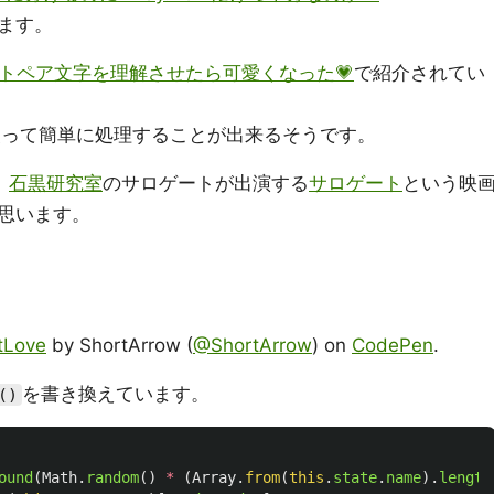
ます。
ゲートペア文字を理解させたら可愛くなった💗
で紹介されてい
ラスを使って簡単に処理することが出来るそうです。
、
石黒研究室
のサロゲートが出演する
サロゲート
という映
思います。
tLove
by ShortArrow (
@ShortArrow
) on
CodePen
.
を書き換えています。
()
ound
(
Math
.
random
()
*
(
Array
.
from
(
this
.
state
.
name
).
length