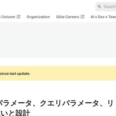
search
open_in_new
open_in_new
al Column
Organization
Qiita Careers
AI x Dev x Tea
ince last update.
I]パスパラメータ、クエリパラメータ、リ
違いと設計