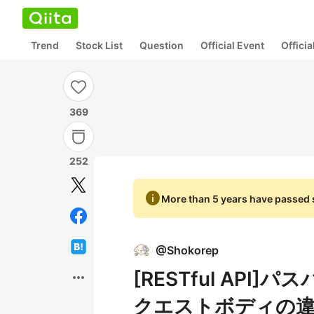
Trend
Stock List
Question
Official Event
Offici
369
252
info
More than 5 years have passed s
@
Shokorep
[RESTful AP
more_horiz
クエストボディの