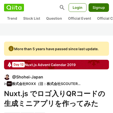
search
Login
Signup
Trend
Stock List
Question
Official Event
Official
info
More than 5 years have passed since last update.
Nuxt.js
Advent Calendar
2019
Day 12
@
Shohei-Japan
in
株式会社ROXX（旧：株式会社SCOUTER）
Nuxt.js でロゴ入りQRコードの
生成ミニアプリを作ってみた