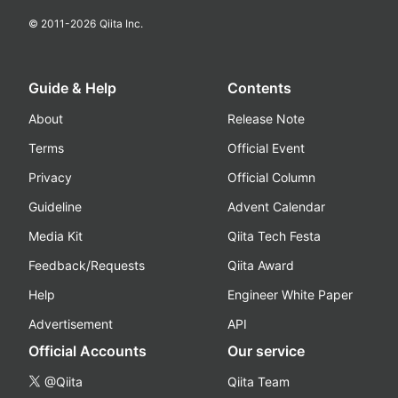
© 2011-
2026
Qiita Inc.
Guide & Help
Contents
About
Release Note
Terms
Official Event
Privacy
Official Column
Guideline
Advent Calendar
Media Kit
Qiita Tech Festa
Feedback/Requests
Qiita Award
Help
Engineer White Paper
Advertisement
API
Official Accounts
Our service
@Qiita
Qiita Team