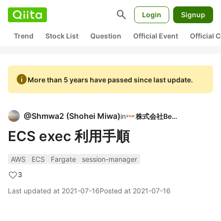
search
Login
Signup
Trend
Stock List
Question
Official Event
Official
info
More than 5 years have passed since last update.
@
Shmwa2
(
Shohei Miwa
)
in
株式会社BeeX
ECS exec 利用手順
AWS
ECS
Fargate
session-manager
3
Last updated at
2021-07-16
Posted at
2021-07-16