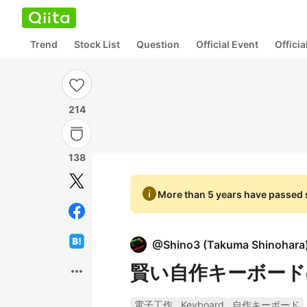
Trend
Stock List
Question
Official Event
Offici
214
138
info
More than 5 years have passed s
@
Shino3
(
Takuma Shinohara
賢い自作キーボード
more_horiz
電子工作
Keyboard
自作キーボード