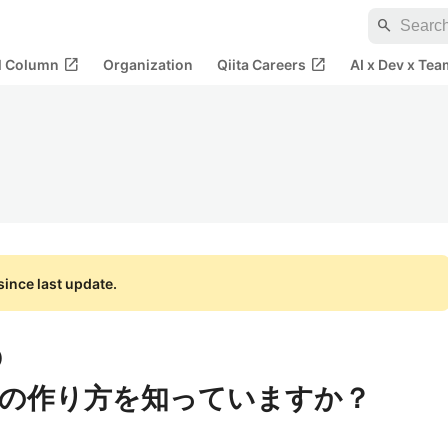
search
open_in_new
open_in_new
al Column
Organization
Qiita Careers
AI x Dev x Tea
ince last update.
)
の作り方を知っていますか？