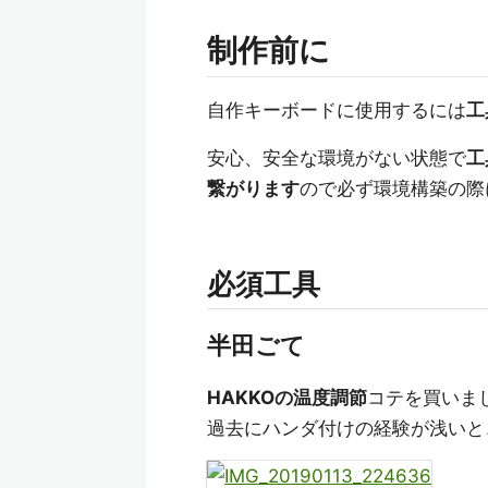
制作前に
自作キーボードに使用するには
工
安心、安全な環境がない状態で
工
繋がります
ので必ず環境構築の際
必須工具
半田ごて
HAKKOの温度調節
コテを買いま
過去にハンダ付けの経験が浅いと