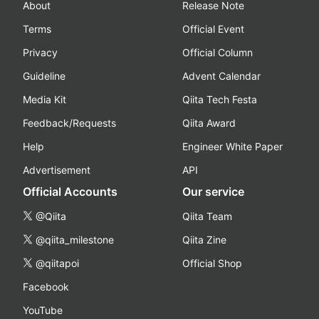
About
Release Note
Terms
Official Event
Privacy
Official Column
Guideline
Advent Calendar
Media Kit
Qiita Tech Festa
Feedback/Requests
Qiita Award
Help
Engineer White Paper
Advertisement
API
Official Accounts
Our service
@Qiita
Qiita Team
@qiita_milestone
Qiita Zine
@qiitapoi
Official Shop
Facebook
YouTube