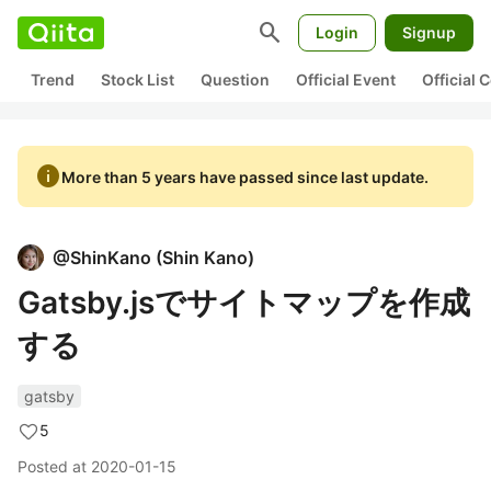
search
Login
Signup
Trend
Stock List
Question
Official Event
Official
info
More than 5 years have passed since last update.
@
ShinKano
(
Shin Kano
)
Gatsby.jsでサイトマップを作成
する
gatsby
5
Posted at
2020-01-15