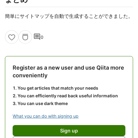
簡単にサイトマップを自動で生成することができました。
comment
0
Register as a new user and use Qiita more
conveniently
You get articles that match your needs
You can efficiently read back useful information
You can use dark theme
What you can do with signing up
Sign up