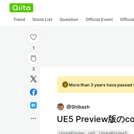
Trend
Stock List
Question
Official Event
Offici
1
2
info
More than 3 years have passed s
@
Shibash
UE5 Preview版のcon
more_horiz
UnrealEngine
ue5
UnrealEngine5