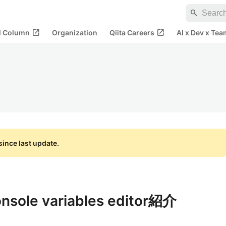
search
open_in_new
open_in_new
al Column
Organization
Qiita Careers
AI x Dev x Tea
ince last update.
sole variables editor紹介