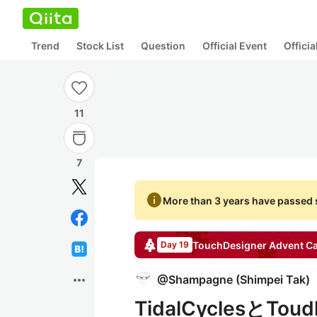
Trend
Stock List
Question
Official Event
Offici
11
7
info
More than 3 years have passed s
TouchDesigner
Advent Ca
Day 19
more_horiz
@
Shampagne
(
Shimpei Tak
)
TidalCyclesとTo