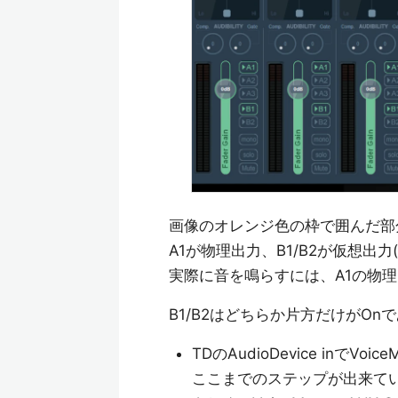
画像のオレンジ色の枠で囲んだ部分
A1が物理出力、B1/B2が仮想出力(Voice
実際に音を鳴らすには、A1の物
B1/B2はどちらか片方だけがOn
TDのAudioDevice inでVo
ここまでのステップが出来ていれば、TD