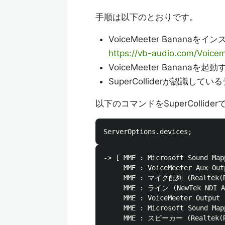
手順は以下のとおりです。
VoiceMeeter Bananaを
https://vb-audio.com/Voice
VoiceMeeter Bananaを起動
SuperColliderが認識し
以下のコマンドをSuperColli
-> [ MME : Microsoft Sound Map
     MME : VoiceMeeter Aux Out
     MME : マイク配列 (Realtek(R)
     MME : ライン (NewTek NDI Au
     MME : VoiceMeeter Output 
     MME : Microsoft Sound Map
     MME : スピーカー (Realtek(R)