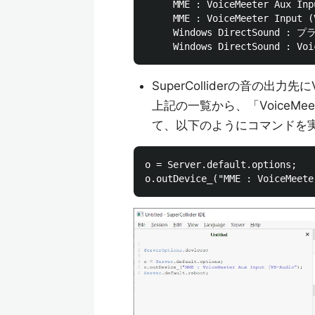
     MME : VoiceMeeter Aux Inp
     MME : VoiceMeeter Input (
     Windows DirectSound
SuperColliderの音の出力先に
上記の一覧から、「VoiceMeeter
て、以下のようにコマンドを
o = Server.default.options;
