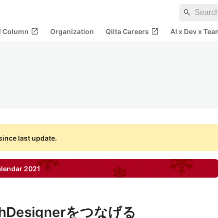
search
open_in_new
open_in_new
al Column
Organization
Qiita Careers
AI x Dev x Tea
ince last update.
lendar
2021
udhDesignerをつなげる