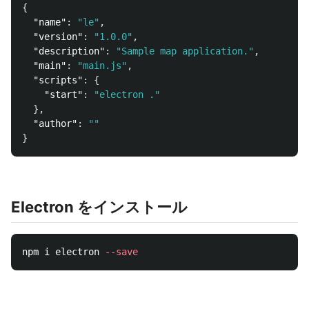
{
"name"
:
"le"
,
"version"
:
"1.0.0"
,
"description"
:
"Sample map application."
,
"main"
:
"main.js"
,
"scripts"
:
{
"start"
:
"electron ."
},
"author"
:
""
}
Electron をインストール
npm i electron 
--save