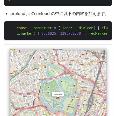
preload.js の onload の中に以下の内容を加えます。
const
redMarker
=
{
icon
:
L
.
divIcon
(
{
classNa
L
.
marker
(
[
35.6825
,
139.752778
],
redMarker
).
a