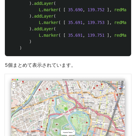
).
addLayer
(
L
.
marker
(
[
35.690
,
139.752
],
redMarker
).
addLayer
(
L
.
marker
(
[
35.691
,
139.753
],
redMarker
).
addLayer
(
L
.
marker
(
[
35.691
,
139.751
],
redMarker
)
)
5個まとめて表示されています。