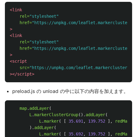
<link
rel=
"stylesheet"
href=
"https://unpkg.com/leaflet.markercluster@1.
>
<link
rel=
"stylesheet"
href=
"https://unpkg.com/leaflet.markercluster@1.
>
<script

src=
"https://unpkg.com/leaflet.markercluster@1.4
></script>
preload.js の unload の中に以下の内容を加えます。
map
.
addLayer
(
L
.
markerClusterGroup
().
addLayer
(
L
.
marker
(
[
35.691
,
139.752
],
redMarker
).
addLayer
(
L
.
marker
(
[
35.692
,
139.752
],
redMarker