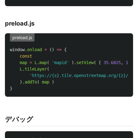
preload.js
preload.js
window
.
onload
=
()
=>
{
const
map
=
L
.
map
(
'
mapid
'
).
setView
(
[
35.6825
,
139.7
L
.
tileLayer
(
'
https://{s}.tile.openstreetmap.org/{z}/{x}/
).
addTo
(
map
)
}
デバッグ