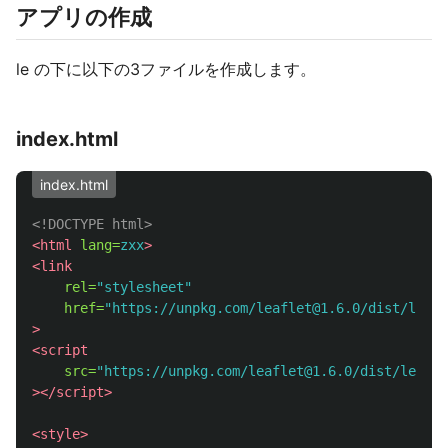
アプリの作成
le の下に以下の3ファイルを作成します。
index.html
index.html
<!DOCTYPE html>
<html
lang=
zxx
>
<link
rel=
"stylesheet"
href=
"https://unpkg.com/leaflet@1.6.0/dist/leafl
>
<script

src=
"https://unpkg.com/leaflet@1.6.0/dist/leafle
></script>
<style>