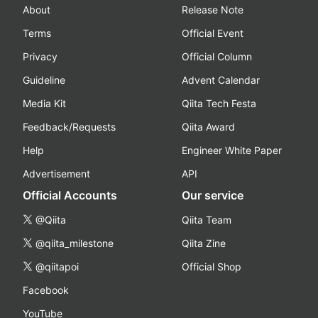
About
Release Note
Terms
Official Event
Privacy
Official Column
Guideline
Advent Calendar
Media Kit
Qiita Tech Festa
Feedback/Requests
Qiita Award
Help
Engineer White Paper
Advertisement
API
Official Accounts
Our service
@Qiita
Qiita Team
@qiita_milestone
Qiita Zine
@qiitapoi
Official Shop
Facebook
YouTube