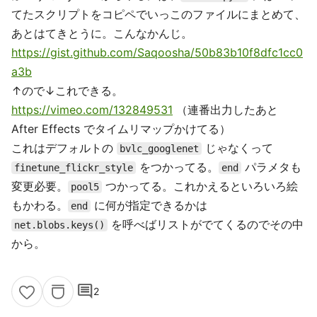
てたスクリプトをコピペでいっこのファイルにまとめて、
あとはてきとうに。こんなかんじ。
https://gist.github.com/Saqoosha/50b83b10f8dfc1cc0
a3b
↑ので↓これできる。
https://vimeo.com/132849531
（連番出力したあと
After Effects でタイムリマップかけてる）
これはデフォルトの
じゃなくって
bvlc_googlenet
をつかってる。
パラメタも
finetune_flickr_style
end
変更必要。
つかってる。これかえるといろいろ絵
pool5
もかわる。
に何が指定できるかは
end
を呼べばリストがでてくるのでその中
net.blobs.keys()
から。
comment
2