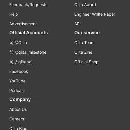
Feedback/Requests
Qiita Award
Help
Engineer White Paper
Advertisement
API
Official Accounts
Our service
@Qiita
Qiita Team
@qiita_milestone
Qiita Zine
@qiitapoi
Official Shop
Facebook
YouTube
Podcast
Company
About Us
Careers
Qiita Blog