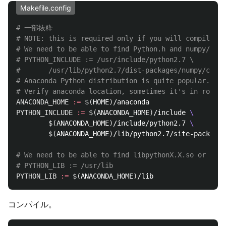
Makefile.config
# 一部抜粋

# NOTE: this is required only if you will compile th
# We need to be able to find Python.h and numpy/arra
# PYTHON_INCLUDE := /usr/include/python2.7 \

#		/usr/lib/python2.7/dist-packages/numpy/core/include

# Anaconda Python distribution is quite popular. Inc
ANACONDA_HOME
:=
$(
HOME
)
PYTHON_INCLUDE
:=
$(
ANACONDA_HOME
)
/include 
\
$(
ANACONDA_HOME
)
/include/python2.7 
\
$(
ANACONDA_HOME
)
/lib/python2.7/site-packages
# We need to be able to find libpythonX.X.so or .dyl
PYTHON_LIB
:=
$(
ANACONDA_HOME
)
コンパイル。