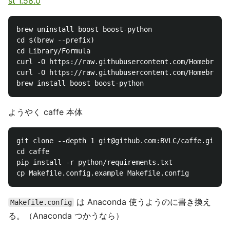
st 1.58.0
brew uninstall boost boost-python

cd $(brew --prefix)

cd Library/Formula

curl -O https://raw.githubusercontent.com/Homebrew/h
curl -O https://raw.githubusercontent.com/Homebrew/h
ようやく caffe 本体
git clone --depth 1 git@github.com:BVLC/caffe.git

cd caffe

pip install -r python/requirements.txt

は Anaconda 使うようのに書き換え
Makefile.config
る。（Anaconda つかうなら）