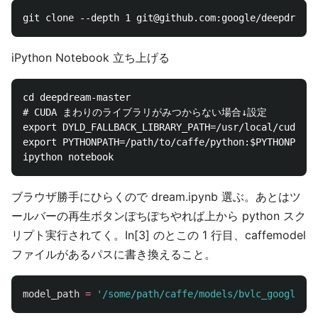
iPython Notebook 立ち上げる
cd deepdream-master

# CUDA まわりのライブラリがみつからない場合↓設定

export DYLD_FALLBACK_LIBRARY_PATH=/usr/local/cuda/li
export PYTHONPATH=/path/to/caffe/python:$PYTHONPATH

ブラウザ勝手にひらくので dream.ipynb 選ぶ。あとはツ
ールバーの再生ボタンぽちぽちやれば上から python スク
リプト実行されてく。In[3] のとこの 1 行目、caffemodel
ファイルがあるパスに書き換えること。
model_path
=
'
/some/path/caffe/models/bvlc_googlenet