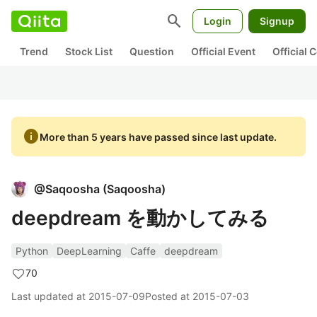
search
Login
Signup
Trend
Stock List
Question
Official Event
Official
info
More than 5 years have passed since last update.
@
Saqoosha
(
Saqoosha
)
deepdream を動かしてみる
Python
DeepLearning
Caffe
deepdream
70
Last updated at
2015-07-09
Posted at
2015-07-03