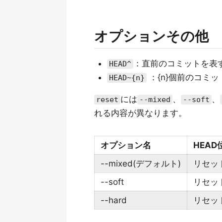
オプションその他
：直前のコミットを表
HEAD^
：{n}個前のコミ
HEAD~{n}
には
、
、
reset
--mixed
--soft
れる内容が異なります。
オプション名
HEAD
--mixed(デフォルト)
リセッ
--soft
リセッ
--hard
リセッ