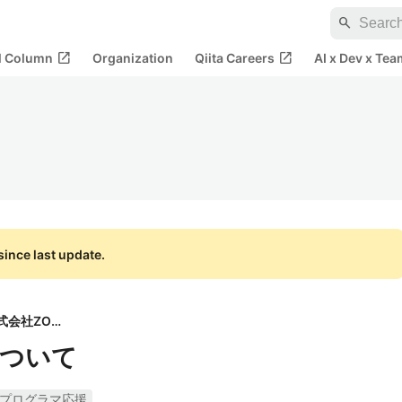
search
open_in_new
open_in_new
al Column
Organization
Qiita Careers
AI x Dev x Tea
ince last update.
株式会社ZOZO
tについて
プログラマ応援