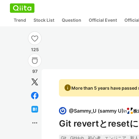
Trend
Stock List
Question
Official Event
Offici
125
97
info
More than 5 years have passed s
@
Sammy_U
(
sammy U
)
in
Git revertとrese
more_horiz
Git
GitHub
初心者
エンジニア
新人