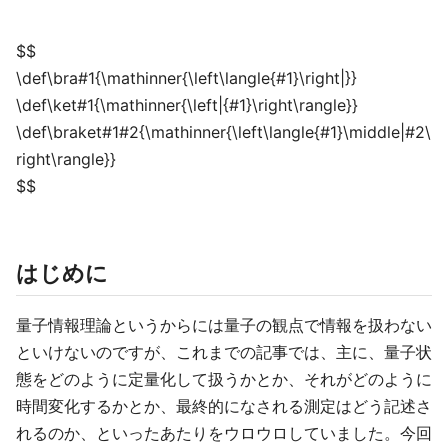
$$
\def\bra#1{\mathinner{\left\langle{#1}\right|}}
\def\ket#1{\mathinner{\left|{#1}\right\rangle}}
\def\braket#1#2{\mathinner{\left\langle{#1}\middle|#2\
right\rangle}}
$$
はじめに
量子情報理論というからには量子の観点で情報を扱わない
といけないのですが、これまでの記事では、主に、量子状
態をどのように定量化して扱うかとか、それがどのように
時間変化するかとか、最終的になされる測定はどう記述さ
れるのか、といったあたりをウロウロしていました。今回