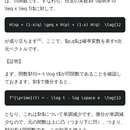
は、凹関数です。すなわち、任意の実数$x \space (0
\leq x \leq 1)$に対して、
6
が成り立ちます
。ここで、$p,q$は確率変数を表すn次
元ベクトルです。
【証明】
まず、関数$f(t)=-t \log t$が凹関数であることを確認し
ておきます。$t$で微分すると、
となり、これは$t$について単調減少です。微分が単調減
少なので、元の関数は上に凸（つまり下に凹）、つまり、
$f(t)$は凹関数です。この知見を使うと、