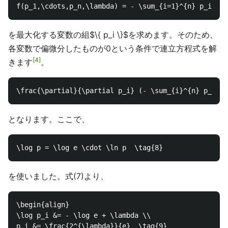
を最大化する変数の組$\{ p_i \}$を求めます。そのため、
各変数で偏微分したものが0という条件で連立方程式を解
4
きます
。
となります。ここで、
を使いました。式(7)より、
\begin{align}

\log p_i &= - \log e + \lambda \\

p_i &= \frac{2^{\lambda}}{e}  \tag{9}
