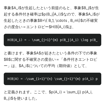
事象$A_i$が生起したという前提のもと、事象$B_j$が生
起する条件付き確率は$p(B_j|A_i)$なので、事象$A_i$が
生起したときの事象$B=\{ B_1, \cdots , B_m\}$の不確実
さの度合い＝エントロピー$H(B|A_i)$は、
と書けます。事象$A$が起きたという条件の下での事象
$B$に関する不確実さの度合い＝「条件付きエントロピ
ー」は、$A_i$についての平均（期待値）として、
と定義されます。ここで、$p(A_i) = \sum_{j} p(A_i,
B_j)$を使いました。