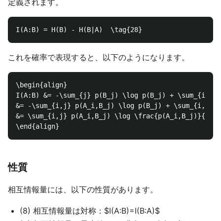
定義されます。
これを確率で表現すると、以下のようになります。
\begin{align}

I(A:B) &= -\sum_{j} p(B_j) \log p(B_j) + \sum_{i,j} 
&= -\sum_{i,j} p(A_i,B_j) \log p(B_j) + \sum_{i,j} p
&= \sum_{i,j} p(A_i,B_j) \log \frac{p(A_i,B_j)}{p(A_
性質
相互情報量には、以下の性質があります。
(8) 相互情報量は対称：$I(A:B)=I(B:A)$