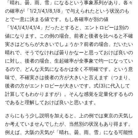
「晴れ、曇、雨、雪」になるという事象系列があり、各々
の確率が「1/2,1/4,1/8,1/8」で与えられたという状況のも
とで一意に決まる値です。もし各確率が別の値
「1/4,1/4,1/4,1/4」だったとすると、エントロピーは別の
値になります。この例の場合、前者と後者を比べると不確
実さはどちらが大きいでしょうか？前者の場合、だいたい
晴れで、そうでなければ曇りかなーと思っておけば良いの
に対し、後者の場合、生起確率が全事象で均一になってい
るので、どんな天気になるかは全く不明確です。という意
味で、不確実さは後者の方が大きいと言えます（つまり、
後者の方がエントロピーが大きいです。式(3)に代入して
計算してもわかりますが）。そんな感覚を定量化するもの
であると理解しておけば良いと思います。
さらにもう少し説明を加えると、上の例では東京の天気し
か考えていませんでしたが、当然別の状況もあり得ます。
例えば、大阪の天気が「晴れ、曇、雨、雪」になる可能性