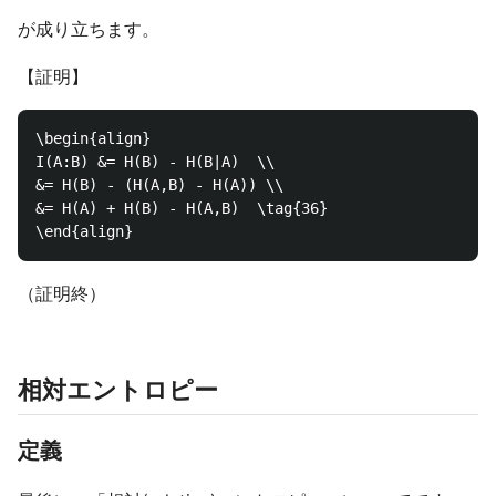
が成り立ちます。
【証明】
\begin{align}

I(A:B) &= H(B) - H(B|A)  \\

&= H(B) - (H(A,B) - H(A)) \\

&= H(A) + H(B) - H(A,B)  \tag{36}

（証明終）
相対エントロピー
定義