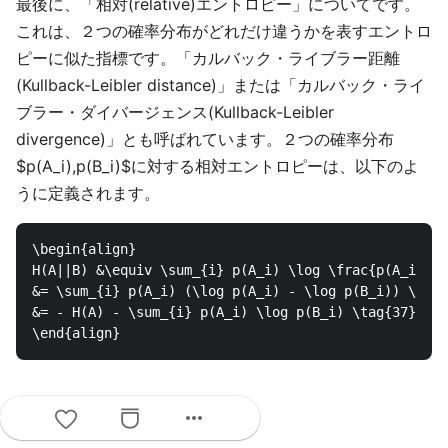
最後に、「相対(relative)エントロピー」についてです。
これは、２つの確率分布がどれだけ違うかを表すエントロ
ピーに似た指標です。「カルバック・ライブラー距離
(Kullback-Leibler distance)」または「カルバック・ライ
ブラー・ダイバージェンス(Kullback-Leibler
divergence)」とも呼ばれています。２つの確率分布
$p(A_i),p(B_i)$に対する相対エントロピーは、以下のよ
うに定義されます。
\begin{align}

H(A||B) &\equiv \sum_{i} p(A_i) \log \frac{p(A_i)}{p
&= \sum_{i} p(A_i) (\log p(A_i) - \log p(B_i)) \\

&= - H(A) - \sum_{i} p(A_i) \log p(B_i) \tag{37} 

性質
more_horiz