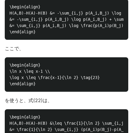
\begin{align}

H(A,B)-H(A)-H(B) &= -\sum_{i,j} p(A_i,B_j) \log p(A_
&= -\sum_{i,j} p(A_i,B_j) \log p(A_i,B_j) + \sum_{i,
&= \sum_{i,j} p(A_i,B_j) \log \frac{p(A_i)p(B_j)}{p(
ここで、
\begin{align}

\ln x \leq x-1 \\

\log x \leq \frac{x-1}{\ln 2} \tag{23}

を使うと、式(22)は、
\begin{align}

H(A,B)-H(A)-H(B) &\leq \frac{1}{\ln 2} \sum_{i,j} p(
&= \frac{1}{\ln 2} \sum_{i,j} (p(A_i)p(B_j)-p(A_i,B_