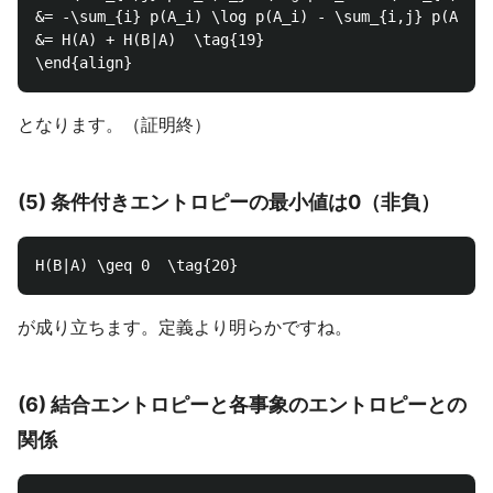
&= -\sum_{i} p(A_i) \log p(A_i) - \sum_{i,j} p(A_i)p
&= H(A) + H(B|A)  \tag{19}

となります。（証明終）
(5) 条件付きエントロピーの最小値は0（非負）
が成り立ちます。定義より明らかですね。
(6) 結合エントロピーと各事象のエントロピーとの
関係