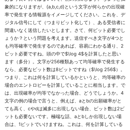
象的になりますが、{a,b,c,d}という文字が何らかの出現確
率で発生する情報源をイメージしてください。これを、デ
ジタル信号にして（つまりビット化して）、ある受信者に
間違いなく送信したいとします。さて、何ビット必要でし
ょうか？という問題を考えます。送信すべき文字が4つと
も均等確率で発生するのであれば、容易にわかる通り、2
ビット必要ですね。頭の中で$\log 4$を計算したと思い
ます（多分）。文字が256種類あって均等確率で発生する
なら、必要なビット数は8ビットですね（$\log 256$）。
つまり、これは何を計算しているかというと、均等確率の
場合のエントロピーを計算していることに相当します。で
は、出現確率が均等でなかった場合、どうでしょうか。4
文字の例の場合で言うと、例えば、aとbの出願確率がと
ても高く、cやdは滅多に出現しない場合、ビット数は2ビ
ットも必要ないです。極端な話、aとbしか出現しない場
合は、1ビットでいけますね。これは、何を計算している