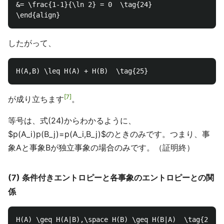
&= \frac{1-1}{\ln 2} = 0  \tag{24}

したがって、
7
が成り立ちます
。
等号は、式(24)からわかるように、
$p(A_i)p(B_j)=p(A_i,B_j)$のときのみです。つまり、事
象Aと事象Bが独立事象の場合のみです。（証明終）
(7) 条件付きエントロピーと各事象のエントロピーとの関
係