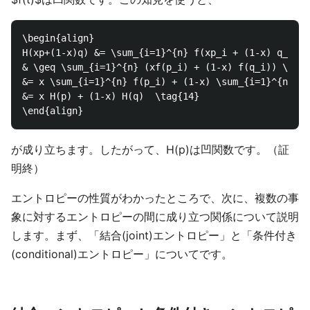
\begin{align}

H(xp+(1-x)q) &= \sum_{i=1}^{n} f(xp_i + (1-x) q_i) \
& \geq \sum_{i=1}^{n} (xf(p_i) + (1-x) f(q_i)) \\

&= x \sum_{i=1}^{n} f(p_i) + (1-x) \sum_{i=1}^{n} f(
&= x H(p) + (1-x) H(q)  \tag{14}

が成り立ちます。したがって、H(p)は凹関数です。（証
明終）
エントロピーの性質がわかったところで、次に、複数の事
象に対するエントロピーの間に成り立つ関係について説明
します。まず、「結合(joint)エントロピー」と「条件付き
(conditional)エントロピー」についてです。