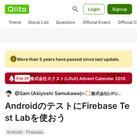
search
Login
Signup
Trend
Stock List
Question
Official Event
Official
info
More than 5 years have passed since last update.
株式会社ネクスト(Lifull)
Advent Calendar
2016
Day 24
@
Sam
(
Akiyoshi Samukawa
)
in
株式会社LIFULL
AndroidのテストにFirebase Te
st Labを使おう
Android
Firebase