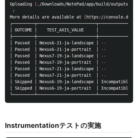
Uploading 
[
./Downloads/NotePad/app/build/outputs/apk
 :

More details are available at 
[
https://console.devel
┌─────────┬────────────────────────┬────────────────
│ OUTCOME │    TEST_AXIS_VALUE     │            TEST
├─────────┼────────────────────────┼────────────────
│ Passed  │ Nexus6-21-ja-landscape │ 
--
             
│ Passed  │ Nexus6-21-ja-portrait  │ 
--
             
│ Passed  │ Nexus7-19-ja-landscape │ 
--
             
│ Passed  │ Nexus7-19-ja-portrait  │ 
--
             
│ Passed  │ Nexus7-21-ja-landscape │ 
--
             
│ Passed  │ Nexus7-21-ja-portrait  │ 
--
             
│ Skipped │ Nexus6-19-ja-landscape │ Incompatible de
│ Skipped │ Nexus6-19-ja-portrait  │ Incompatible de
Instrumentationテストの実施