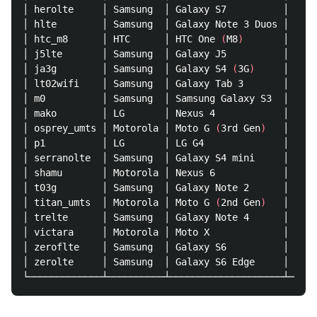
│ herolte     │ Samsung  │ Galaxy S7          │ PHYS
│ hlte        │ Samsung  │ Galaxy Note 3 Duos │ PHYS
│ htc_m8      │ HTC      │ HTC One 
(
M8
)
       │ PHYS
│ j5lte       │ Samsung  │ Galaxy J5          │ PHYS
│ ja3g        │ Samsung  │ Galaxy S4 
(
3G
)
     │ PHYS
│ lt02wifi    │ Samsung  │ Galaxy Tab 3       │ PHYS
│ m0          │ Samsung  │ Samsung Galaxy S3  │ PHYS
│ mako        │ LG       │ Nexus 4            │ PHYS
│ osprey_umts │ Motorola │ Moto G 
(
3rd Gen
)
   │ PHYS
│ p1          │ LG       │ LG G4              │ PHYS
│ serranolte  │ Samsung  │ Galaxy S4 mini     │ PHYS
│ shamu       │ Motorola │ Nexus 6            │ PHYS
│ t03g        │ Samsung  │ Galaxy Note 2      │ PHYS
│ titan_umts  │ Motorola │ Moto G 
(
2nd Gen
)
   │ PHYS
│ trelte      │ Samsung  │ Galaxy Note 4      │ PHYS
│ victara     │ Motorola │ Moto X             │ PHYS
│ zeroflte    │ Samsung  │ Galaxy S6          │ PHYS
│ zerolte     │ Samsung  │ Galaxy S6 Edge     │ PHYS