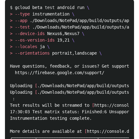
$ 
gcloud beta 
test 
android run 
\
>
--type
 instrumentation 
\
>
--app
 ./Downloads/NotePad/app/build/outputs/apk/ap
>
--test
 ./Downloads/NotePad/app/build/outputs/apk/
>
--device-ids
 Nexus6,Nexus7 
\
>
--os-version-ids
 19,21 
\
>
--locales
 ja 
\
>
--orientations
 portrait,landscape 
\
Have questions, feedback, or issues? Get support by 
  https://firebase.google.com/support/

Uploading 
[
./Downloads/NotePad/app/build/outputs/apk
Uploading 
[
./Downloads/NotePad/app/build/outputs/apk
 :

Test results will be streamed to 
[
https://console.de
17:30:03 Test matrix status: Finished:6 Unsupported:
Instrumentation testing complete.

More details are available at 
[
https://console.devel
┌─────────┬────────────────────────┬────────────────