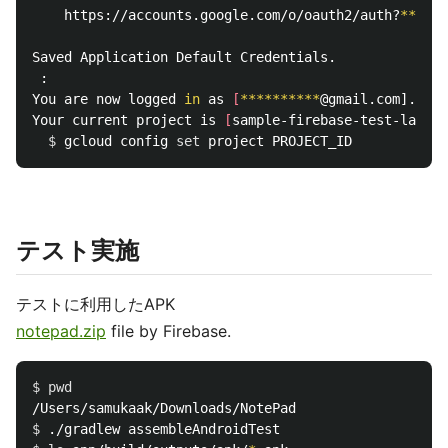
    https://accounts.google.com/o/oauth2/auth?
******
Saved Application Default Credentials.

 :

You are now logged 
in 
as 
[
**********
@gmail.com].

Your current project is 
[
sample-firebase-test-lab]. 
$ 
gcloud config 
set 
テスト実施
テストに利用したAPK
notepad.zip
file by Firebase.
$ 
pwd
$ 