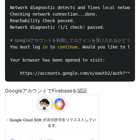
Network diagnostic detects and fixes 
local 
network c
Checking network connection...done.

Reachability Check passed.

Network diagnostic 
(
1/1 check
)
 passed.

# Googleアカウントを利用してログインを受け入れるかどうか
You must log 
in 
to 
continue
.
 Would you like to log 
i
Your browser has been opened to visit:

    https://accounts.google.com/o/oauth2/auth?
******
GoogleアカウントでFirebaseを認証