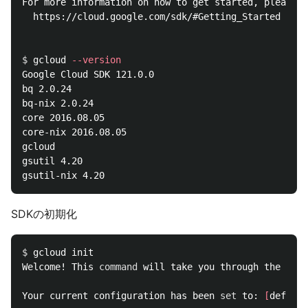
For more information on how to get started, please v
  https://cloud.google.com/sdk/#Getting_Started

$ 
gcloud 
--version
Google Cloud SDK 121.0.0

bq 2.0.24

bq-nix 2.0.24

core 2016.08.05

core-nix 2016.08.05

gcloud

gsutil 4.20

SDKの初期化
$ 
gcloud init

Welcome! This 
command 
will take you through the conf
Your current configuration has been 
set 
to: 
[
default