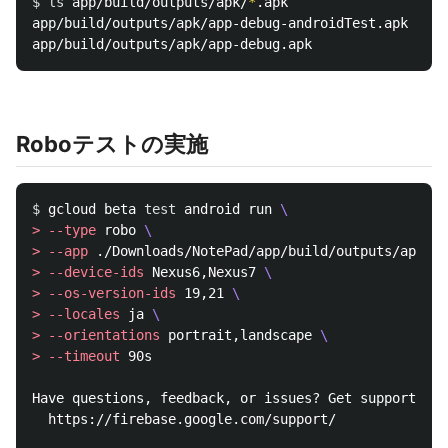
$ 
ls 
app/build/outputs/apk/
*
.apk

app/build/outputs/apk/app-debug-androidTest.apk

Roboテストの実施
$ 
gcloud beta 
test 
android run 
\
>
--type
 robo 
\
>
--app
 ./Downloads/NotePad/app/build/outputs/apk/ap
>
--device-ids
 Nexus6,Nexus7 
\
>
--os-version-ids
 19,21 
\
>
--locales
 ja 
\
>
--orientations
 portrait,landscape 
\
>
--timeout
 90s

Have questions, feedback, or issues? Get support by 
  https://firebase.google.com/support/
