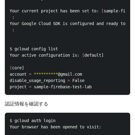
Your current project has been 
set 
to: 
[
sample-fireba
 :

Your Google Cloud SDK is configured and ready to use
 :

$ 
gcloud config list

Your active configuration is: 
[
default]

[
core]

account 
=
**********
@gmail.com

disable_usage_reporting 
=
 False

project 
=
認証情報を確認する
$ 
gcloud auth login

Your browser has been opened to visit:
