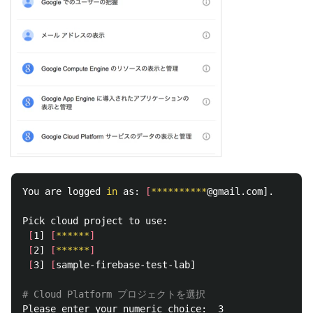
You are logged 
in 
as: 
[
**********
@gmail.com].

Pick cloud project to use:

[
1] 
[
******
]
[
2] 
[
******
]
[
3] 
[
sample-firebase-test-lab]

# Cloud Platform プロジェクトを選択
Please enter your numeric choice:  3
