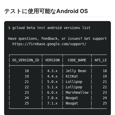
テストに使用可能なAndroid OS
$ 
gcloud beta 
test 
android versions list

Have questions, feedback, or issues? Get support by 
  https://firebase.google.com/support/

┌───────────────┬─────────┬─────────────┬───────────
│ OS_VERSION_ID │ VERSION │  CODE_NAME  │ API_LEVEL 
├───────────────┼─────────┼─────────────┼───────────
│       18      │  4.3.x  │ Jelly Bean  │     18    
│       19      │  4.4.x  │ KitKat      │     19    
│       21      │  5.0.x  │ Lollipop    │     21    
│       22      │  5.1.x  │ Lollipop    │     22    
│       23      │  6.0.x  │ Marshmallow │     23    
│       24      │  7.0.x  │ Nougat      │     24    
│       25      │  7.1.x  │ Nougat      │     25    