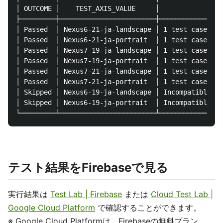
│ OUTCOME │    TEST_AXIS_VALUE     │            TEST
├─────────┼────────────────────────┼────────────────
│ Passed  │ Nexus6-21-ja-landscape │ 1 
test 
cases pa
│ Passed  │ Nexus6-21-ja-portrait  │ 1 
test 
cases pa
│ Passed  │ Nexus7-19-ja-landscape │ 1 
test 
cases pa
│ Passed  │ Nexus7-19-ja-portrait  │ 1 
test 
cases pa
│ Passed  │ Nexus7-21-ja-landscape │ 1 
test 
cases pa
│ Passed  │ Nexus7-21-ja-portrait  │ 1 
test 
cases pa
│ Skipped │ Nexus6-19-ja-landscape │ Incompatible de
│ Skipped │ Nexus6-19-ja-portrait  │ Incompatible de
テスト結果をFirebaseで見る
実行結果は
Test Lab | Firebase
または
Cloud Test Lab |
Google Cloud Platform
で確認することができます。
※ Google Cloud Platformは、Firebaseの無料プラン