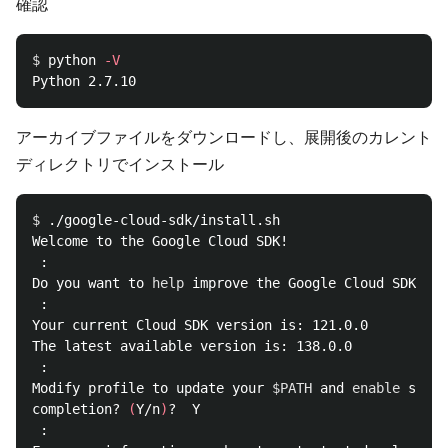
確認
$ 
python 
-V
アーカイブファイルをダウンロードし、展開後のカレント
ディレクトリでインストール
$ 
./google-cloud-sdk/install.sh

Welcome to the Google Cloud SDK!

 :

Do you want to 
help 
improve the Google Cloud SDK 
(
Y/
 :

Your current Cloud SDK version is: 121.0.0

The latest available version is: 138.0.0

 :

Modify profile to update your 
$PATH
 and 
enable 
shell
completion? 
(
Y/n
)
?  Y

 :
