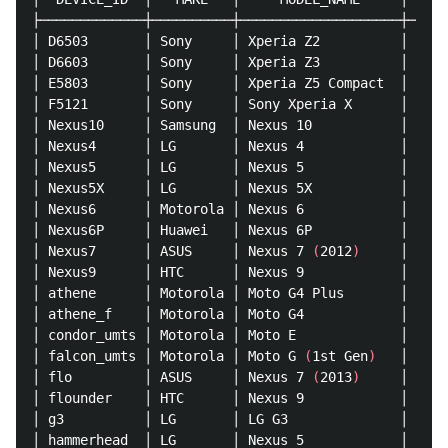
├─────────────┼──────────┼────────────────────┼─────
│ D6503       │ Sony     │ Xperia Z2          │ PHYS
│ D6603       │ Sony     │ Xperia Z3          │ PHYS
│ E5803       │ Sony     │ Xperia Z5 Compact  │ PHYS
│ F5121       │ Sony     │ Sony Xperia X      │ PHYS
│ Nexus10     │ Samsung  │ Nexus 10           │ VIRT
│ Nexus4      │ LG       │ Nexus 4            │ VIRT
│ Nexus5      │ LG       │ Nexus 5            │ VIRT
│ Nexus5X     │ LG       │ Nexus 5X           │ VIRT
│ Nexus6      │ Motorola │ Nexus 6            │ VIRT
│ Nexus6P     │ Huawei   │ Nexus 6P           │ VIRT
│ Nexus7      │ ASUS     │ Nexus 7 
(
2012
)
     │ VIRT
│ Nexus9      │ HTC      │ Nexus 9            │ VIRT
│ athene      │ Motorola │ Moto G4 Plus       │ PHYS
│ athene_f    │ Motorola │ Moto G4            │ PHYS
│ condor_umts │ Motorola │ Moto E             │ PHYS
│ falcon_umts │ Motorola │ Moto G 
(
1st Gen
)
   │ PHYS
│ flo         │ ASUS     │ Nexus 7 
(
2013
)
     │ PHYS
│ flounder    │ HTC      │ Nexus 9            │ PHYS
│ g3          │ LG       │ LG G3              │ PHYS
│ hammerhead  │ LG       │ Nexus 5            │ PHYS