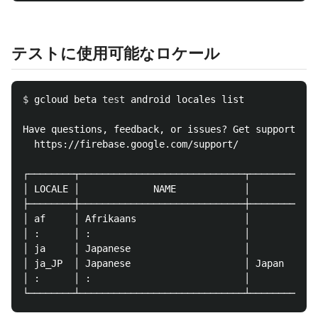
テストに使用可能なロケール
$ 
gcloud beta 
test 
android locales list

Have questions, feedback, or issues? Get support by 
  https://firebase.google.com/support/

┌────────┬─────────────────────────────┬────────────
│ LOCALE │             NAME            │            
├────────┼─────────────────────────────┼────────────
│ af     │ Afrikaans                   │            
│ :      │ :                           │            
│ ja     │ Japanese                    │            
│ ja_JP  │ Japanese                    │ Japan      
│ :      │ :                           │            