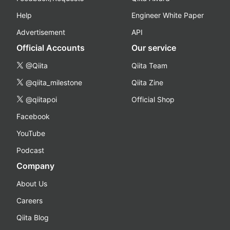
Help
Engineer White Paper
Advertisement
API
Official Accounts
Our service
@Qiita
Qiita Team
@qiita_milestone
Qiita Zine
@qiitapoi
Official Shop
Facebook
YouTube
Podcast
Company
About Us
Careers
Qiita Blog