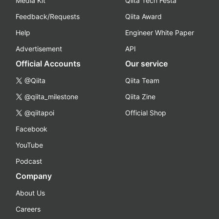
Media Kit
Qiita Tech Festa
Feedback/Requests
Qiita Award
Help
Engineer White Paper
Advertisement
API
Official Accounts
Our service
@Qiita
Qiita Team
@qiita_milestone
Qiita Zine
@qiitapoi
Official Shop
Facebook
YouTube
Podcast
Company
About Us
Careers