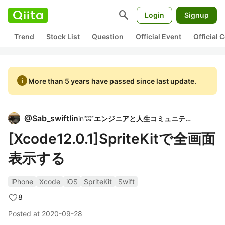
search
Login
Signup
Trend
Stock List
Question
Official Event
Official
info
More than 5 years have passed since last update.
@
Sab_swiftlin
in
エンジニアと人生コミュニティ
[Xcode12.0.1]SpriteKitで全画面
表示する
iPhone
Xcode
iOS
SpriteKit
Swift
8
Posted at
2020-09-28