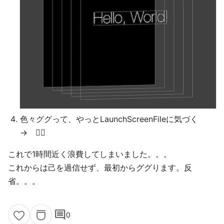
色々ググって、やっとLaunchScreenFileに気づく
→ 🙆‍♂️
これで1時間近く浪費してしまいました。。。
これからは己を過信せず、最初からググります。反
省。。。
comment
0