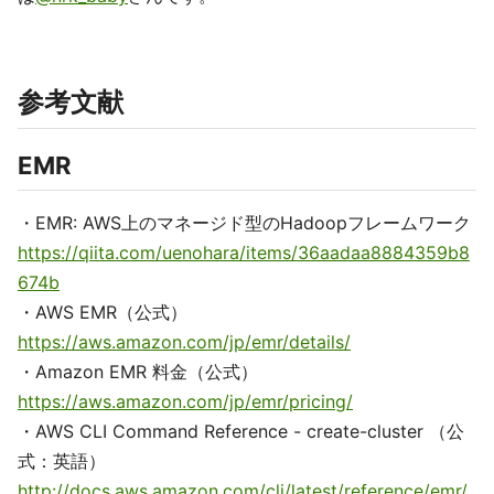
参考文献
EMR
・EMR: AWS上のマネージド型のHadoopフレームワーク
https://qiita.com/uenohara/items/36aadaa8884359b8
674b
・AWS EMR（公式）
https://aws.amazon.com/jp/emr/details/
・Amazon EMR 料金（公式）
https://aws.amazon.com/jp/emr/pricing/
・AWS CLI Command Reference - create-cluster （公
式：英語）
http://docs.aws.amazon.com/cli/latest/reference/emr/