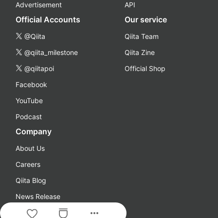
Advertisement
API
Official Accounts
Our service
@Qiita
Qiita Team
@qiita_milestone
Qiita Zine
@qiitapoi
Official Shop
Facebook
YouTube
Podcast
Company
About Us
Careers
Qiita Blog
News Release
more_horiz