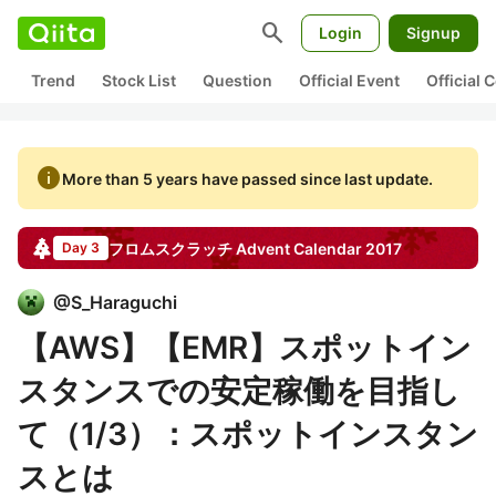
search
Login
Signup
Trend
Stock List
Question
Official Event
Official
info
More than 5 years have passed since last update.
フロムスクラッチ
Advent Calendar
2017
Day 3
@
S_Haraguchi
【AWS】【EMR】スポットイン
スタンスでの安定稼働を目指し
て（1/3）：スポットインスタン
スとは