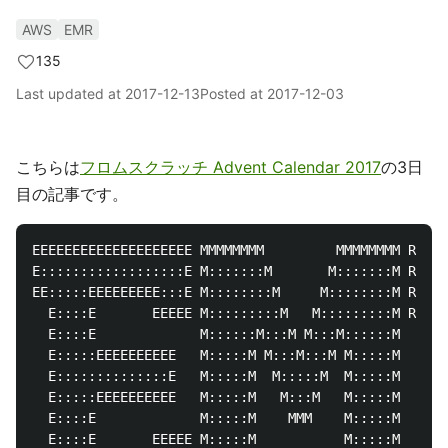
AWS
EMR
135
Last updated at
2017-12-13
Posted at
2017-12-03
こちらは
フロムスクラッチ Advent Calendar 2017
の3日
目の記事です。
EEEEEEEEEEEEEEEEEEEE MMMMMMMM         MMMMMMMM RRRRR
E::::::::::::::::::E M:::::::M       M:::::::M R::::
EE:::::EEEEEEEEE:::E M::::::::M     M::::::::M R::::
  E::::E       EEEEE M:::::::::M   M:::::::::M RR:::
  E::::E             M::::::M:::M M:::M::::::M   R::
  E:::::EEEEEEEEEE   M:::::M M:::M:::M M:::::M   R::
  E::::::::::::::E   M:::::M  M:::::M  M:::::M   R::
  E:::::EEEEEEEEEE   M:::::M   M:::M   M:::::M   R::
  E::::E             M:::::M    MMM    M:::::M   R::
  E::::E       EEEEE M:::::M           M:::::M   R::